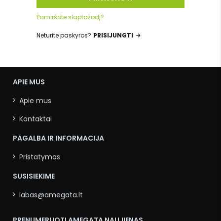
Pamiršote slaptažodį?
Neturite paskyros?
PRISIJUNGTI
APIE MUS
Apie mus
Kontaktai
PAGALBA IR INFORMACIJA
Pristatymas
SUSISIEKIME
labas@amegata.lt
PRENUMERUOTI AMEGATA NAUJIENAS