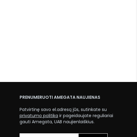
PRENUMERUOTI AMEGATA NAUJIENAS
Patvirtinę savo el.adresą jūs, sutinkate su
privatumo politika
ir pageidaujate reguliariai
gauti Amegata, UAB naujienlaiškius.