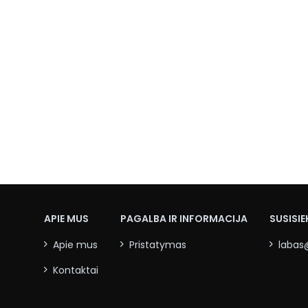
APIE MUS
PAGALBA IR INFORMACIJA
SUSISIE
Apie mus
Pristatymas
labas
Kontaktai