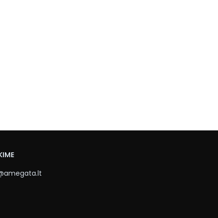
KIME
@amegata.lt