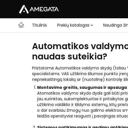
Titulinis
Prekių katalogas
Naudinga žin
Automatikos valdymo s
naudas suteikia?
Pristatome Automatikos valdymo skydą (toliau 
specialistams. VAS užtikrina šilumos punkto įre
nepriekaištingą lokalią ar (nuotolinę) kontrolę
Montavimo greitis, saugumas ir apsauga 
Atomatikos valdymo skydo dydis gali būti prita
jau surinktas, sukomplektuotas ir pritaikyt
užtikrina valdiklio ir šildymo sistemų, kitų pr
o dar svarbiau žmogų nuo galimo elektros smūg
leidžia operatyviai reaguoti į pavojingas situac
Sistemos patikimumas ir gedimų aptikim