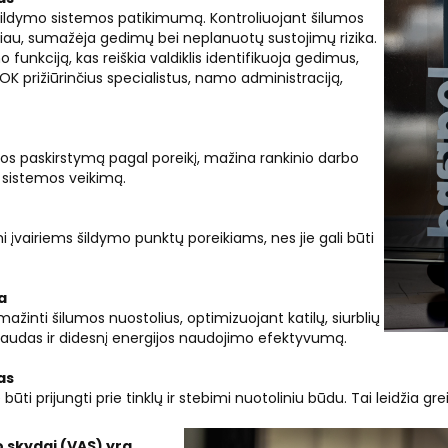
ildymo sistemos patikimumą. Kontroliuojant šilumos
 ilgiau, sumažėja gedimų bei neplanuotų sustojimų rizika.
 funkciją, kas reiškia valdiklis identifikuoja gedimus,
K prižiūrinčius specialistus, namo administraciją,
s paskirstymą pagal poreikį, mažina rankinio darbo
o sistemos veikimą.
i įvairiems šildymo punktų poreikiams, nes jie gali būti
a
inti šilumos nuostolius, optimizuojant katilų, siurblių
naudas ir didesnį energijos naudojimo efektyvumą.
as
i prijungti prie tinklų ir stebimi nuotoliniu būdu. Tai leidžia greit
 skydai (VAS) yra