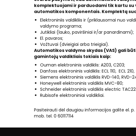
komplektuojami ir parduodami tik kartu su v
automatikos komponentais. Komplektą sud
Elektroniniis valdikliis ir (priklausomai nuo vald
valdymo programa;
Jutikliai (lauko, paviršiniai ir/ar panardinami);
El. pavaros;
Vožtuvai (dvieigiai arba trieigiai).
Automatikos valdymo skydas (VAS) gali būti 
gamintojų valdikliais tokiais kaip:
Ouman elektroninis valdiklis: A203, C203;
Danfoss elektroninis valdiklis: ECL 110, ECL 210,
Siemens elektroninis valdiklis RVD-140, RVD-
Honeywell elektroninis valdiklis MVC-80;
Schneider elektroninis valdiklis electric TAC22
Rubisafe elektroniniai valdikliai.
Pasiteirauti dėl d
augiau informacijos galite el. p.
mob. tel. 0 60117114