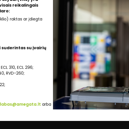
isais reikalingais
aro:
iklio) raktas ar įdiegta
suderintas su įvairių
 ECL 310, ECL 296;
240, RVD-260;
22;
labas@amegata.lt
arba