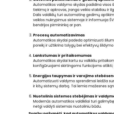
Automatikos valdymo skydas padidina visos š
tiekimą ir apkrovas, įranga veikia stabiliau ir
Dalis valdiklių turi automatinę gedimų aptikimo
veiklos nukrypimus sistemoje ir informuoja ŠVO
bendrijos pirmininką ar pan.
Procesų automatizavimas
Automatikos skydai padeda optimizuoti šilumo
poreikį ir užtikrina tolygų bei efektyvų šildym
Lankstumas ir pritaikomumas
Automatikos skydai kartu su valkikliu pritaikom
konfigūruojami skirtingoms funkcijoms atlikti;
Energijos taupymas ir varojimo stebėsen
Automatizuoti valdymo sprendimai leidžia sumaž
ir kitų sistemų darbą. Tai lemia mažesnes są
Nuotolinis sistemos stebėjimas ir valdym
Modernūs automatikos valdikliai turi galimybę būt
netgi valdyti sistemas nuotoliniu būdu.
Svarbu pažymėti, kad automatikos valdymo