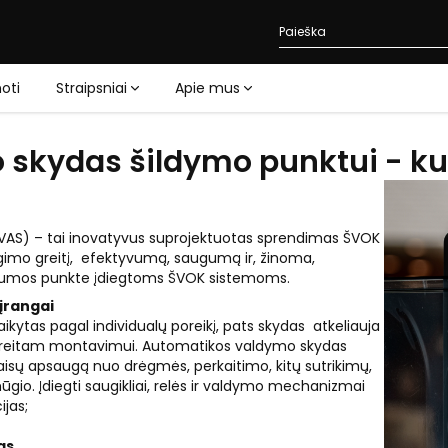
oti
Straipsniai
Apie mus
kydas šildymo punktui - kuo 
VAS) – tai inovatyvus suprojektuotas sprendimas ŠVOK
ngimo greitį, efektyvumą, saugumą ir, žinoma,
 šilumos punkte įdiegtoms ŠVOK sistemoms.
įrangai
ikytas pagal individualų poreikį, pats skydas atkeliauja
as greitam montavimui. Automatikos valdymo skydas
ietaisų apsaugą nuo drėgmės, perkaitimo, kitų sutrikimų,
io. Įdiegti saugikliai, relės ir valdymo mechanizmai
ijas;
as