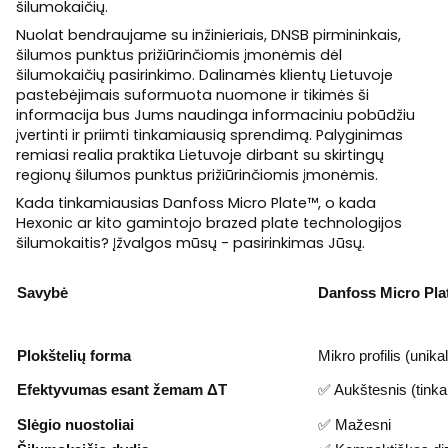
šilumokaičių.
Nuolat bendraujame su inžinieriais, DNSB pirmininkais,
šilumos punktus prižiūrinčiomis įmonėmis dėl
šilumokaičių pasirinkimo. Dalinamės klientų Lietuvoje
pastebėjimais suformuota nuomone ir tikimės ši
informacija bus Jums naudinga informaciniu pobūdžiu
įvertinti ir priimti tinkamiausią sprendimą. Palyginimas
remiasi realia praktika Lietuvoje dirbant su skirtingų
regionų šilumos punktus prižiūrinčiomis įmonėmis.
Kada tinkamiausias Danfoss Micro Plate™, o kada
Hexonic ar kito gamintojo brazed plate technologijos
šilumokaitis? Įžvalgos mūsų - pasirinkimas Jūsų.
Savybė
Danfoss Micro Pla
Plokštelių forma
Mikro profilis (unika
Efektyvumas esant žemam ΔT
✅ Aukštesnis (tinka
Slėgio nuostoliai
✅ Mažesni