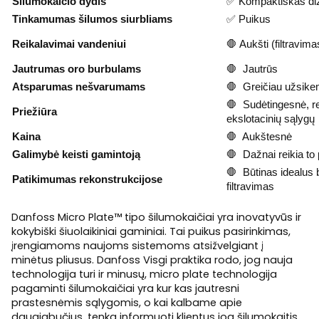
Šilumokaičio dydis
✅ Kompaktiškas di
Tinkamumas šilumos siurbliams
✅ Puikus
Reikalavimai vandeniui
🛑 Aukšti (filtravim
Jautrumas oro burbulams
🛑 Jautrūs
Atsparumas nešvarumams
🛑 Greičiau užsik
🛑 Sudėtingesnė, re
Priežiūra
ekslotacinių sąlygų
Kaina
🛑 Aukštesnė
Galimybė keisti gamintoją
🛑 Dažnai reikia to
🛑 Būtinas idealus
Patikimumas rekonstrukcijose
filtravimas
Danfoss Micro Plate™ tipo šilumokaičiai yra inovatyvūs ir
kokybiški šiuolaikiniai gaminiai. Tai
puikus pasirinkimas,
įrengiamoms naujoms sistemoms atsižvelgiant į
minėtus pliusus. Danfoss Visgi praktika rodo, jog nauja
technologija
turi ir minusų, micro plate technologija
pagaminti šilumokaičiai yra kur kas jautresni
prastesnėmis sąlygomis, o
kai kalbame apie
daugiabučius, tenka informuoti klientus jog šilumokaitis