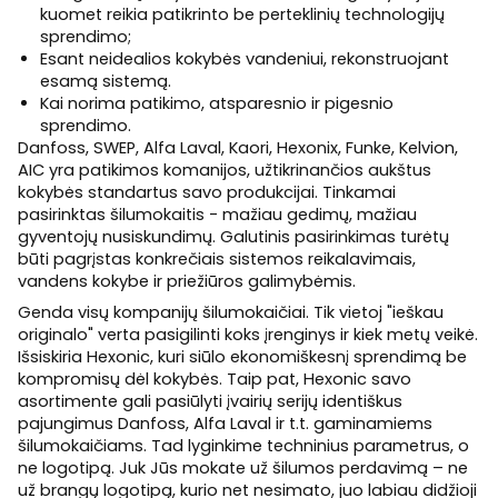
kuomet reikia patikrinto be perteklinių technologijų
sprendimo;
Esant neidealios kokybės vandeniui, rekonstruojant
esamą sistemą.
Kai norima patikimo, atsparesnio ir pigesnio
sprendimo.
Danfoss,
SWEP, Alfa Laval, Kaori, Hexonix, Funke, Kelvion,
AIC yra patikimos komanijos, užtikrinančios aukštus
kokybės standartus savo produkcijai. Tinkamai
pasirinktas šilumokaitis - mažiau gedimų, mažiau
gyventojų nusiskundimų. Galutinis pasirinkimas turėtų
būti pagrįstas konkrečiais sistemos reikalavimais,
vandens kokybe ir priežiūros galimybėmis.
Genda visų kompanijų šilumokaičiai. Tik vietoj "ieškau
originalo" verta pasigilinti koks įrenginys ir kiek metų veikė.
Išsiskiria
Hexonic, kuri siūlo ekonomiškesnį sprendimą be
kompromisų dėl kokybės. Taip pat, Hexonic savo
asortimente gali pasiūlyti
įvairių serijų
identiškus
pajungimus Danfoss, Alfa Laval ir t.t. gaminamiems
šilumokaičiams. Tad lyginkime techninius parametrus, o
ne logotipą. Juk Jūs mokate už šilumos perdavimą – ne
už brangų logotipą, kurio net nesimato, juo labiau didžioji