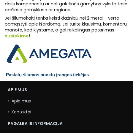
dalis komponentų ar net galutinės gamybos vyksta tose
pačiose gamyklose ar regione.
Jei šilumokaitį tenka keisti dažniau
nei 2 metai - verta
pamąstyti apie išardomą. Jei turite klausimų, komentarų,
manote, kad klystame, o gal reikalingas patarimas -
susiekime
!
 Pastatų šilumos punktų įrangos tiekėjas
APIE MUS
Apie mus
Kontaktai
PAGALBA IR INFORMACIJA