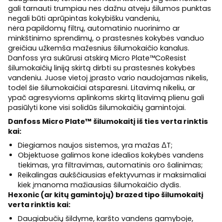
gali tarnauti trumpiau nes dažnu atveju
šilumos punktas
negali būti aprūpintas kokybišku vandeniu,
nėra
papildomų filtrų, automatinio nuorinimo ar
minkštinimo sprendimų, o p
rastesnės kokybės vanduo
greičiau užkemša mažesnius šilumokaičio kanalus.
Danfoss yra sukūrusi atskirą
Micro Plate™
CoResist
šilumokaičių liniją skirtą dirbti su prastesnės kokybės
vandeniu. Juose vietoj įprasto vario naudojamas nikelis,
todėl šie šilumokaičiai atsparesni
. Litavimą nikeliu, ar
ypač agresyvioms aplinkoms skirtą litavimą plienu gali
pasiūlyti kone visi solidūs šilumokaičių gamintojai.
Danfoss Micro Plate™ šilumokaitį iš ties verta rinktis
kai:
Diegiamos naujos sistemos, yra mažas ΔT;
Objektuose galimos kone idealios kokybės vandens
tiekimas, yra filtravimas, automatinis oro šalinimas;
Reikalingas aukščiausias efektyvumas ir maksimaliai
kiek įmanoma mažiausias šilumokaičio dydis.
Hexonic (ar kitų gamintojų) brazed tipo šilumokaitį
verta rinktis kai:
Daugiabučių šildyme, karšto vandens gamyboje,