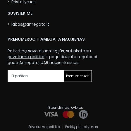
Pristatymas
SUSISIEKIME
labas@amegata.lt
PRENUMERUOTI AMEGATA NAUJIENAS
Patvirtinę savo el.adresą jūs, sutinkate su
privatumo politika
ir pageidaujate reguliariai
gauti Amegata, UAB naujienlaiškius.
Prenumeruoti
Spendimas:
e-bros
Privatumo politika
Prekių pristatymas