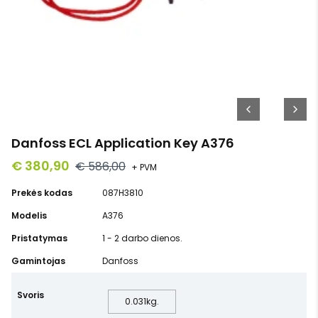
Danfoss ECL Application Key A376
€ 380,90
€ 586,00
+ PVM
Prekės kodas
087H3810
Modelis
A376
Pristatymas
1 - 2 darbo dienos.
Gamintojas
Danfoss
Svoris
0.031
kg.