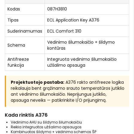
Kodas
087H3810
Tipas
ECL Application Key A376
Suderinamumas
ECL Comfort 310
Vėdinimo šilumokaičio + šildymo
Schema
kontūras
Antifreeze
Integruota vėdinimo šilumokaičio
funkcija
užšalimo apsauga
Projektuotojo pastaba:
A376 rakto antifreeze logika
reikalauja bent grąžinamo srauto temperatūros jutiklio
ant vėdinimo šilumokaičio. Neprijungus jutiklio,
apsauga neveiks — patikrinkite I/O prijungimą.
Kada rinktis A376
Vėdinimo AHU su šildymo šilumokaičiu
Reikia integruotos užšalimo apsaugos
Kombinuotos šildymo + vėdinimo schemos ŠP