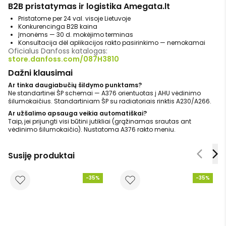
B2B pristatymas ir logistika Amegata.lt
Pristatome per 24 val. visoje Lietuvoje
Konkurencinga B2B kaina
Įmonėms — 30 d. mokėjimo terminas
Konsultacija dėl aplikacijos rakto pasirinkimo — nemokamai
Oficialus Danfoss katalogas:
store.danfoss.com/087H3810
Dažni klausimai
Ar tinka daugiabučių šildymo punktams?
Ne standartinei ŠP schemai — A376 orientuotas į AHU vėdinimo
šilumokaičius. Standartiniam ŠP su radiatoriais rinktis A230/A266.
Ar užšalimo apsauga veikia automatiškai?
Taip, jei prijungti visi būtini jutikliai (grąžinamas srautas ant
vėdinimo šilumokaičio). Nustatoma A376 rakto meniu.
Susiję produktai
-35%
-35%