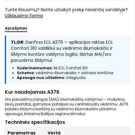
Turite klausimų? Norite užsakyti prekę nesančią sandėlyje?
Užklausimo forma
Aprašymas
TL;DR:
Danfoss ECL A376 — aplikacijos raktas ECL
Comfort 310 valdikliui su vėdinimo šilumokaičio ir
šildymo kontūro valdymo logika. Skirtas AHU/oro
paruošimo šildymui.
Suderinamumas:
tik ECL Comfort 310
Schema:
vėdinimo šilumokaitis + antrasis kontūras
Apsauga nuo užšalimo:
integruota
Kur naudojamas A376
Oro paruošimo įrangos (AHU) šilumokaičių valdymui — mokyklos,
biurų pastatai, gamybos patalpos su centralizuotu vėdinimu. A376
palaiko šildymo kontūrą su vėdinimo šilumokaičio užšalimo
apsauga, tinkama Baltijos regiono klimatui.
Techninės specifikacijos
Parametras
Vertė