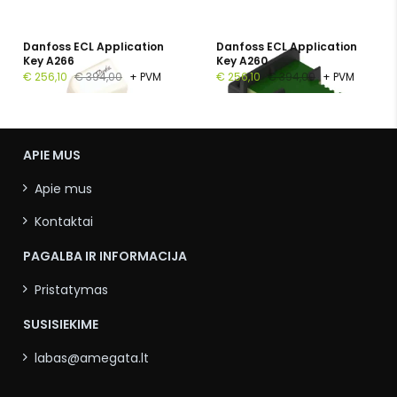
Danfoss ECL Application
Danfoss ECL Application
Key A266
Key A260
€ 256,10
€ 394,00
+ PVM
€ 256,10
€ 394,00
+ PVM
APIE MUS
Apie mus
Kontaktai
PAGALBA IR INFORMACIJA
Pristatymas
SUSISIEKIME
labas@amegata.lt