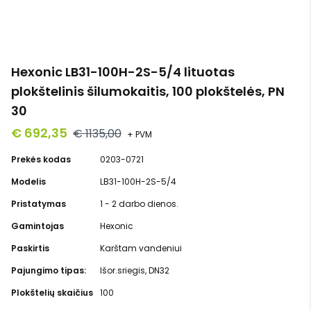
Hexonic LB31-100H-2S-5/4 lituotas
plokštelinis šilumokaitis, 100 plokštelės, PN
30
€ 692,35
€ 1135,00
+ PVM
Prekės kodas
0203-0721
Modelis
LB31-100H-2S-5/4
Pristatymas
1 - 2 darbo dienos.
Gamintojas
Hexonic
Paskirtis
Karštam vandeniui
Pajungimo tipas:
Išor.sriegis, DN32
Plokštelių skaičius
100