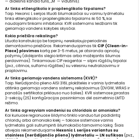
— didesnis kanalo tūris, „M" — vidutinis).
Ar tinka etilenglikolio ir propilenglikolio tirpalams?
Taip. Hexonic L serijos lituoti šilumokaičiai su variniu lydmetaliu
tinka etilenglikolio ir propilenglikolio tirpalams iki 50 %, kai
naudojami tinkami inhibitoriai. KVR sistemoms leidžiami tik
geriamojo vandens kokybės skysčiai.
Kokia priežiūra reikalinga?
Lituota konstrukcija be tarpinių
nereikalauja
periodinės
demontavimo priežiūros. Rekomenduojamas tik
CIP (Clean-in-
Place) plovimas
kartą per 3-5 metus, jei atsiranda apnašų
požymių (didėjantis slėgio kritimas arba mažėjantis šilumos
perdavimas). Tinkamiausi CIP reagentai — silpni rūgščių tirpalai
(pvz., citrinos, sulfamo rūgšties) su vėlesniu neutralizavimu ir
praplovimu.
Ar tinka geriamojo vandens sistemoms (KVR)?
Taip. Nerūdijančio plieno AISI 316L plokštelės ir varinis lydmetalis
atitinka geriamojo vandens sistemų reikalavimus (DVGW, WRAS ir
panašūs sertifikatai priklauso nuo šalies). KVR sistemose įprastas
2-sekcijų (2S) konfigūracijos pasirinkimas dėl asimetrinio LMTD
režimo.
Ar tinka agresyviam vandeniui su chloridais ar amoniaku?
Kai kuriuose regionuose šildymo tinklo vanduo turi padidintą
chloridų arba amoniako kiekį — tokiose sistemose varinis
lydmetalis gali sutrumpinti šilumokaičio tarnavimo laiką. Šiais
atvejais rekomenduojame
Hexonic L serijos variantus su
stainless (nerūdijančio plieno) lydmetaliu — LN sufiksas
(pvz.,