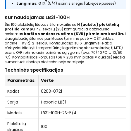
Jungimas:
G 1¼" (5/4) išorinis sriegis (abiejose pusėse)
Kur naudojamas LB31-100H
Šis 100 plokštelių lituotas šilumokaitis su
H (aukštu) plokštelių
profilio kampu
ir 2-sekcijų (2S) konfigūracija dažniausiai
renkamas
karšto vandens ruošimo (KVR) pirminiam kontūrui
daugiabučių šilumos punktuose (pirminė pusė — CŠT tinklas,
antrinė — KVR). 2-sekcijų konfigūracija su 6 jungtimis leidžia
efektyviai išlaikyti temperatūrinę logaritminę skirtumo kreivę (LMTD)
esant KVR režimo asimetrinėms sąlygoms (pvz., 70/40 °C → 10/55
°C). Kompaktiškas korpusas (68 × 286 mm plotas × aukštis) leidžia
sumontuoti riboto ploto techninėje patalpoje.
Techninės specifikacijos
Parametras
Vertė
Kodas
0203-0721
Serija
Hexonic LB31
Modelis
LB31-100H-2S-5/4
Plokštelių
100
skaičius