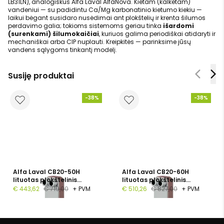
LB31LN), analogiškus Alfa Laval AlfaNova. Kietam (kalkėtam)
vandeniui — su padidintu Ca/Mg karbonatinio kietumo kiekiu —
laikui bėgant susidaro nusėdimai ant plokštelių ir krenta šilumos
perdavimo galia; tokioms sistemoms geriau tinka
išardomi
(surenkami) šilumokaičiai
, kuriuos galima periodiškai atidaryti ir
mechaniškai arba CIP nuplauti. Kreipkitės — parinksime jūsų
vandens sąlygoms tinkantį modelį.
Susiję produktai
-38%
-38%
Alfa Laval CB20-50H
Alfa Laval CB20-60H
lituotas plokštelinis
lituotas plokštelinis
šilumokaitis, 1", 50
šilumokaitis, G 1", 60
€ 443,62
€ 719,00
+ PVM
€ 510,26
€ 827,00
+ PVM
plokštelių, PN 16
plokštelių, PN 16