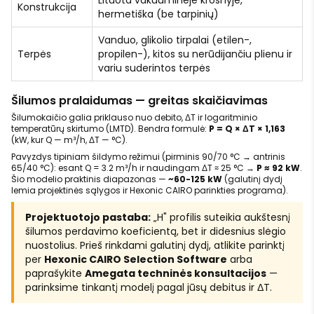
Lituota vakuuminėje krosnyje,
Konstrukcija
hermetiška (be tarpinių)
Vanduo, glikolio tirpalai (etilen-,
Terpės
propilen-), kitos su nerūdijančiu plienu ir
variu suderintos terpės
Šilumos pralaidumas — greitas skaičiavimas
Šilumokaičio galia priklauso nuo debito, ΔT ir logaritminio
temperatūrų skirtumo (LMTD). Bendra formulė:
P = Q × ΔT × 1,163
(kW, kur Q — m³/h, ΔT — °C).
Pavyzdys tipiniam šildymo režimui (pirminis 90/70 °C → antrinis
65/40 °C): esant Q = 3.2 m³/h ir naudingam ΔT ≈ 25 °C →
P ≈ 92 kW
.
Šio modelio praktinis diapazonas —
~60-125 kW
(galutinį dydį
lemia projektinės sąlygos ir Hexonic CAIRO parinkties programa).
Projektuotojo pastaba:
„H" profilis suteikia aukštesnį
šilumos perdavimo koeficientą, bet ir didesnius slėgio
nuostolius. Prieš rinkdami galutinį dydį, atlikite parinktį
per
Hexonic CAIRO Selection Software
arba
paprašykite
Amegata techninės konsultacijos
—
parinksime tinkantį modelį pagal jūsų debitus ir ΔT.