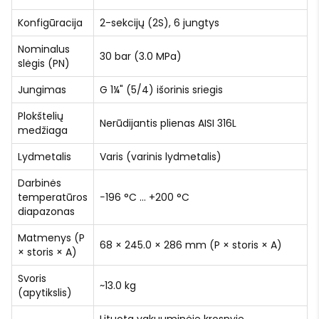
Konfigūracija
2-sekcijų (2S), 6 jungtys
Nominalus
30 bar (3.0 MPa)
slėgis (PN)
Jungimas
G 1¼" (5/4) išorinis sriegis
Plokštelių
Nerūdijantis plienas AISI 316L
medžiaga
Lydmetalis
Varis (varinis lydmetalis)
Darbinės
temperatūros
−196 °C … +200 °C
diapazonas
Matmenys (P
68 × 245.0 × 286 mm (P × storis × A)
× storis × A)
Svoris
~13.0 kg
(apytikslis)