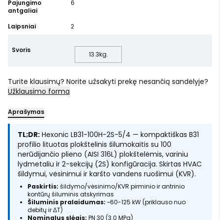
Pajungimo
6
antgaliai
Laipsniai
2
Svoris
13.3
kg.
Turite klausimų? Norite užsakyti prekę nesančią sandėlyje?
Užklausimo forma
Aprašymas
TL;DR:
Hexonic LB31-100H-2S-5/4 — kompaktiškas B31
profilio lituotas plokštelinis šilumokaitis su 100
nerūdijančio plieno (AISI 316L) plokštelėmis, variniu
lydmetaliu ir 2-sekcijų (2S) konfigūracija. Skirtas HVAC
šildymui, vėsinimui ir karšto vandens ruošimui (KVR).
Paskirtis:
šildymo/vėsinimo/KVR pirminio ir antrinio
kontūrų šiluminis atskyrimas
Šiluminis pralaidumas:
~60-125 kW (priklauso nuo
debitų ir ΔT)
Nominalus slėgis:
PN 30 (3.0 MPa)