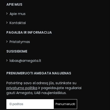
APIE MUS
Apie mus
Kontaktai
PAGALBA IR INFORMACIJA
Pristatymas
SUSISIEKIME
labas@amegata.lt
PRENUMERUOTI AMEGATA NAUJIENAS
Patvirtinę savo el.adresą jūs, sutinkate su
privatumo politika
ir pageidaujate reguliariai
gauti Amegata, UAB naujienlaiškius.
Prenumeruoti