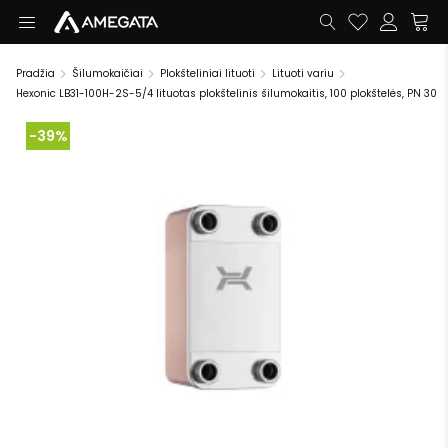
Pradžia
Šilumokaičiai
Plokšteliniai lituoti
Lituoti variu
Hexonic LB31-100H-2S-5/4 lituotas plokštelinis šilumokaitis, 100 plokštelės, PN 30
-39%