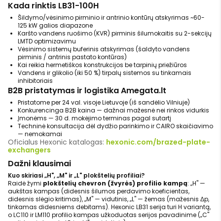
Kada rinktis LB31-100H
Šildymo/vėsinimo pirminio ir antrinio kontūrų atskyrimas ~60-
125 kW galios diapazone
Karšto vandens ruošimo (KVR) pirminis šilumokaitis su 2-sekcijų
LMTD optimizavimu
Vėsinimo sistemų buferinis atskyrimas (šaldyto vandens
pirminis / antrinis pastato kontūras)
Kai reikia hermetiškos konstrukcijos be tarpinių priežiūros
Vandens ir glikolio (iki 50 %) tirpalų sistemos su tinkamais
inhibitoriais
B2B pristatymas ir logistika Amegata.lt
Pristatome per 24 val. visoje Lietuvoje (iš sandėlio Vilniuje)
Konkurencinga B2B kaina — dažnai mažesnė nei rinkos vidurkis
Įmonėms — 30 d. mokėjimo terminas pagal sutartį
Techninė konsultacija dėl dydžio parinkimo ir CAIRO skaičiavimo
— nemokamai
Oficialus Hexonic katalogas:
hexonic.com/brazed-plate-
exchangers
Dažni klausimai
Kuo skiriasi „H", „M" ir „L" plokštelių profiliai?
Raidė žymi
plokštelių chevron (žvyrės) profilio kampą
: „H" —
aukštas kampas (didesnis šilumos perdavimo koeficientas,
didesnis slėgio kritimas), „M" — vidutinis, „L" — žemas (mažesnis Δp,
tinkamas didesniems debitams). Hexonic LB31 serija turi H variantą,
o LC110 ir LM110 profilio kampas užkoduotas serijos pavadinime („C"