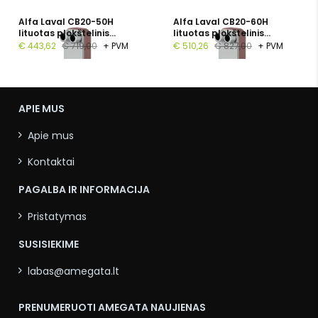
Alfa Laval CB20-50H
Alfa Laval CB20-60H
lituotas plokštelinis
lituotas plokštelinis
šilumokaitis, 1", 50
šilumokaitis, G 1", 60
€ 443,62
€ 719,00
+ PVM
€ 510,26
€ 827,00
+ PVM
plokštelių, PN 16
plokštelių, PN 16
APIE MUS
Apie mus
Kontaktai
PAGALBA IR INFORMACIJA
Pristatymas
SUSISIEKIME
labas@amegata.lt
PRENUMERUOTI AMEGATA NAUJIENAS