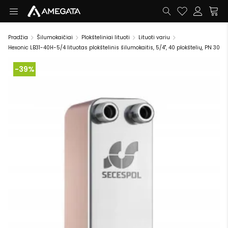
Pradžia
Šilumokaičiai
Plokšteliniai lituoti
Lituoti variu
Hexonic LB31-40H-5/4 lituotas plokštelinis šilumokaitis, 5/4", 40 plokštelių, PN 30
-39%