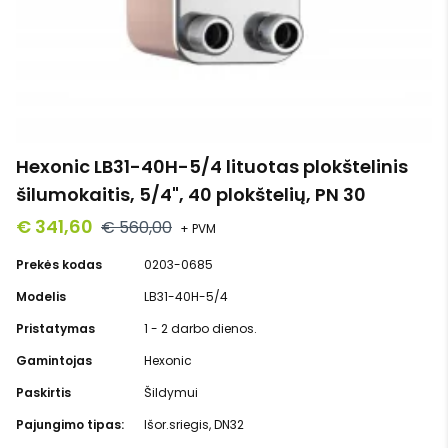
Hexonic LB31-40H-5/4 lituotas plokštelinis
šilumokaitis, 5/4", 40 plokštelių, PN 30
€ 341,60
€ 560,00
+ PVM
Prekės kodas
0203-0685
Modelis
LB31-40H-5/4
Pristatymas
1 - 2 darbo dienos.
Gamintojas
Hexonic
Paskirtis
Šildymui
Pajungimo tipas:
Išor.sriegis, DN32