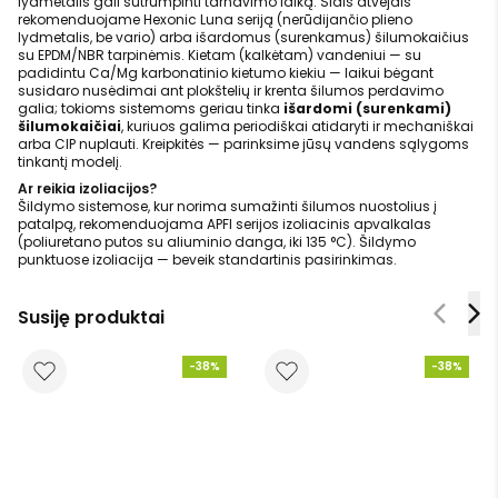
lydmetalis gali sutrumpinti tarnavimo laiką. Šiais atvejais
rekomenduojame Hexonic Luna seriją (nerūdijančio plieno
lydmetalis, be vario) arba išardomus (surenkamus) šilumokaičius
su EPDM/NBR tarpinėmis. Kietam (kalkėtam) vandeniui — su
padidintu Ca/Mg karbonatinio kietumo kiekiu — laikui bėgant
susidaro nusėdimai ant plokštelių ir krenta šilumos perdavimo
galia; tokioms sistemoms geriau tinka
išardomi (surenkami)
šilumokaičiai
, kuriuos galima periodiškai atidaryti ir mechaniškai
arba CIP nuplauti. Kreipkitės — parinksime jūsų vandens sąlygoms
tinkantį modelį.
Ar reikia izoliacijos?
Šildymo sistemose, kur norima sumažinti šilumos nuostolius į
patalpą, rekomenduojama APFI serijos izoliacinis apvalkalas
(poliuretano putos su aliuminio danga, iki 135 °C). Šildymo
punktuose izoliacija — beveik standartinis pasirinkimas.
Susiję produktai
-38%
-38%