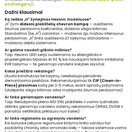
exchangers/L
Dažni klausimai
Ką reiškia „H" žymėjimas Hexonic modeliuose?
„H" žymi
didesnį plokštelių chevron kampą
— aukštesnis
šilumos perdavimo koeficientas, didesnis slėgio kritimas.
Standartinis (be „H") variantas — mažesnis Δp, mažiau intensyvus
perdavimas. „H" tinka aukštesnio ΔT taikymui, standartinis —
mažesnio debito sistemoms.
Ar galima naudoti glikolio mišinius?
Taip. Hexonic LB31 serija suderinama su etilenglikolio ir
propilenglikolio tirpalais iki 50 %, kai naudojami tinkami inhibitoriai.
KVR taikymui — tik geriamojo vandens kokybės skysčiai.
Kokia priežiūra reikalinga?
Lituota konstrukcija be tarpinių
nereikalauja
periodinės
demontavimo priežiūros. Rekomenduojamas tik
CIP (Clean-in-
Place) plovimas
kartą per 3-5 metus, esant apnašų požymiams
(didėjantis slėgio kritimas arba mažėjantis šilumos perdavimas).
Ar tinka geriamajam vandeniui?
Taip. Nerūdijančio plieno AISI 316L plokštelės ir varinis lydmetalis
atitinka geriamojo vandens sistemų reikalavimus (WRAS, DVGW ir
panašūs sertifikatai, priklauso nuo šalies).
Ar tinka regionams su agresyviu vandeniu?
Kai kuriuose Lietuvos regionuose šildymo tinklo vanduo turi
padidintą chloridų arba amoniako kiekį — tokiose sistemose varinis