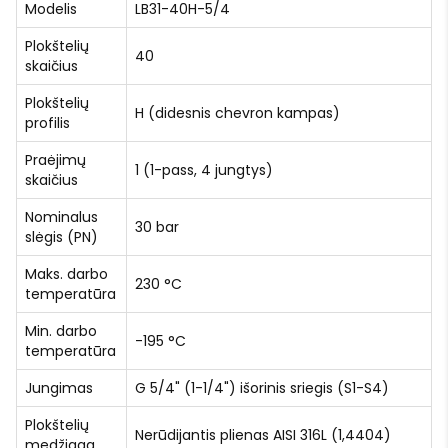
Modelis
LB31-40H-5/4
Plokštelių
40
skaičius
Plokštelių
H (didesnis chevron kampas)
profilis
Praėjimų
1 (1-pass, 4 jungtys)
skaičius
Nominalus
30 bar
slėgis (PN)
Maks. darbo
230 °C
temperatūra
Min. darbo
-195 °C
temperatūra
Jungimas
G 5/4" (1-1/4") išorinis sriegis (S1-S4)
Plokštelių
Nerūdijantis plienas AISI 316L (1,4404)
medžiaga