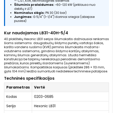
— CŠT, KVR, technologinės sistemos
Šiluminis pralaidumas:
~60-120 kW (priklauso nuo
debitų ir ΔT)
Nominalus slėgis:
PN 30 (30 bar)
Jungimas:
G 5/4" (1-1/4") išoriniai sriegiai (abiejose
pusėse)
Kur naudojamas LB31-40H-5/4
40 plokštelių Hexonic LB31 serijos šilumokaitis dažniausiai renkamas
šioms sistemoms: daugiabučių šildymo punktų vartotojo šakos,
karšto vandens ruošimo (KVR) pirminis šilumokaitis mažoms-
vidutinėms sistemoms, grindinio šildymo kontūrų atskyrimas,
kaminių šilumos generatorių atskyrimas. Lituota hermetiška
konstrukcija be tarpinių nereikalauja periodinės demontavimo
priežiūros, kurios prireiktų išardomiems (surenkamiems)
šilumokaičiams. Kompaktiškas korpusas (plokštelė 286 × 113 mm,
gylis 104 mm) leidžia sumontuoti nedidelėse techninėse patalpose.
Techninės specifikacijos
Parametras
Vertė
Kodas
0203-0685
Serija
Hexonic LB31