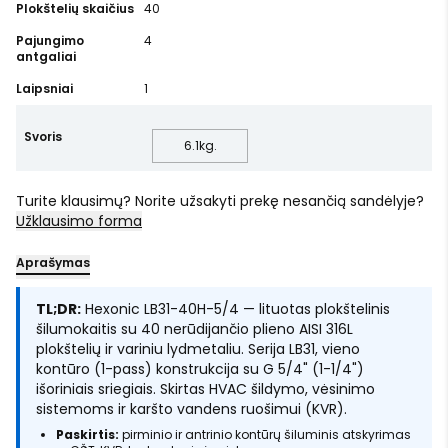
Plokštelių skaičius
40
Pajungimo
4
antgaliai
Laipsniai
1
Svoris
6.1
kg.
Turite klausimų? Norite užsakyti prekę nesančią sandėlyje?
Užklausimo forma
Aprašymas
TL;DR:
Hexonic LB31-40H-5/4 — lituotas plokštelinis
šilumokaitis su 40 nerūdijančio plieno AISI 316L
plokštelių ir variniu lydmetaliu. Serija LB31, vieno
kontūro (1-pass) konstrukcija su G 5/4" (1-1/4")
išoriniais sriegiais. Skirtas HVAC šildymo, vėsinimo
sistemoms ir karšto vandens ruošimui (KVR).
Paskirtis:
pirminio ir antrinio kontūrų šiluminis atskyrimas