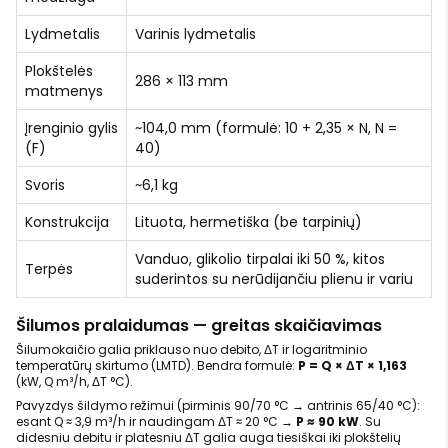
Lydmetalis
Varinis lydmetalis
Plokštelės
286 × 113 mm
matmenys
Įrenginio gylis
~104,0 mm (formulė: 10 + 2,35 × N, N =
(F)
40)
Svoris
~6,1 kg
Konstrukcija
Lituota, hermetiška (be tarpinių)
Vanduo, glikolio tirpalai iki 50 %, kitos
Terpės
suderintos su nerūdijančiu plienu ir variu
Šilumos pralaidumas — greitas skaičiavimas
Šilumokaičio galia priklauso nuo debito, ΔT ir logaritminio
temperatūrų skirtumo (LMTD). Bendra formulė:
P = Q × ΔT × 1,163
(kW, Q m³/h, ΔT °C).
Pavyzdys šildymo režimui (pirminis 90/70 °C → antrinis 65/40 °C):
esant Q ≈ 3,9 m³/h ir naudingam ΔT ≈ 20 °C →
P ≈ 90 kW
. Su
didesniu debitu ir platesniu ΔT galia auga tiesiškai iki plokštelių