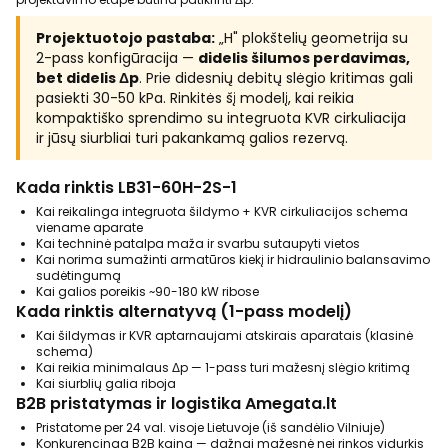
Projektuotojo pastaba:
„H" plokštelių geometrija su
2-pass konfigūracija —
didelis šilumos perdavimas,
bet didelis Δp
. Prie didesnių debitų slėgio kritimas gali
pasiekti 30-50 kPa. Rinkitės šį modelį, kai reikia
kompaktiško sprendimo su integruota KVR cirkuliacija
ir jūsų siurbliai turi pakankamą galios rezervą.
Kada rinktis LB31-60H-2S-1
Kai reikalinga integruota šildymo + KVR cirkuliacijos schema
viename aparate
Kai techninė patalpa maža ir svarbu sutaupyti vietos
Kai norima sumažinti armatūros kiekį ir hidraulinio balansavimo
sudėtingumą
Kai galios poreikis ~90-180 kW ribose
Kada rinktis alternatyvą (1-pass modelį)
Kai šildymas ir KVR aptarnaujami atskirais aparatais (klasinė
schema)
Kai reikia minimalaus Δp — 1-pass turi mažesnį slėgio kritimą
Kai siurblių galia riboja
B2B pristatymas ir logistika Amegata.lt
Pristatome per 24 val. visoje Lietuvoje (iš sandėlio Vilniuje)
Konkurencinga B2B kaina — dažnai mažesnė nei rinkos vidurkis