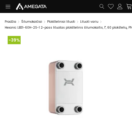
Pradžia
Šilumokaičiai
Plokšteliniai lituoti
Lituoti variu
Hexonic LB31-60H-2S-1 2-pass lituotas plokštelinis šilumokaitis, 1", 60 plokštelių, P
-39%