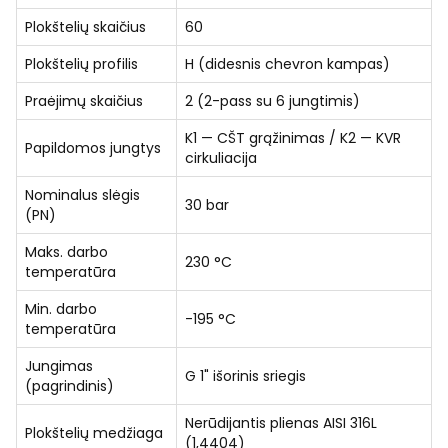
Plokštelių skaičius
60
Plokštelių profilis
H (didesnis chevron kampas)
Praėjimų skaičius
2 (2-pass su 6 jungtimis)
K1 — CŠT grąžinimas / K2 — KVR
Papildomos jungtys
cirkuliacija
Nominalus slėgis
30 bar
(PN)
Maks. darbo
230 °C
temperatūra
Min. darbo
-195 °C
temperatūra
Jungimas
G 1" išorinis sriegis
(pagrindinis)
Nerūdijantis plienas AISI 316L
Plokštelių medžiaga
(1,4404)