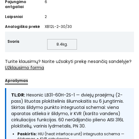
Pajungimo
6
antgaliai
Laipsniai
2
Analogiška prekė
XB12L-2-30/30
Svoris
8.4
kg.
Turite klausimų? Norite užsakyti prekę nesančią sandėlyje?
Užklausimo forma
Aprašymas
TL;DR:
Hexonic LB31-60H-2S-1 — dviejų praėjimų (2-
pass) lituotas plokštelinis šilumokaitis su 6 jungtimis.
Skirtas šildymo punkto integruotai schemai: viena
aparatas atlieka ir šildymo, ir KVR (karšto vandens)
cirkuliacijos funkcijas. 60 nerūdijančio plieno AISI 316L
plokštelių, varinis lydmetalis, PN 30.
Paskirtis:
HIU (heat interface unit) integruota schema —
šildymas + KVR cirkuliacija