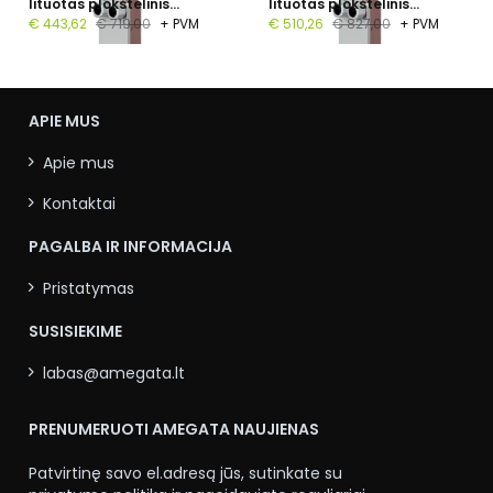
lituotas plokštelinis
lituotas plokštelinis
šilumokaitis, 1", 50
šilumokaitis, G 1", 60
€ 443,62
€ 719,00
+ PVM
€ 510,26
€ 827,00
+ PVM
plokštelių, PN 16
plokštelių, PN 16
APIE MUS
Apie mus
Kontaktai
PAGALBA IR INFORMACIJA
Pristatymas
SUSISIEKIME
labas@amegata.lt
PRENUMERUOTI AMEGATA NAUJIENAS
Patvirtinę savo el.adresą jūs, sutinkate su