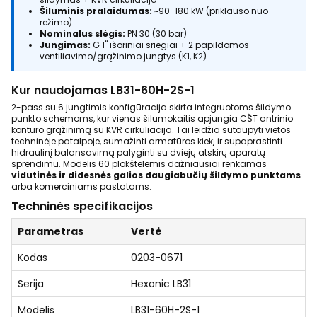
Šiluminis pralaidumas:
~90-180 kW (priklauso nuo
režimo)
Nominalus slėgis:
PN 30 (30 bar)
Jungimas:
G 1" išoriniai sriegiai + 2 papildomos
ventiliavimo/grąžinimo jungtys (K1, K2)
Kur naudojamas LB31-60H-2S-1
2-pass su 6 jungtimis konfigūracija skirta integruotoms šildymo
punkto schemoms, kur vienas šilumokaitis apjungia CŠT antrinio
kontūro grąžinimą su KVR cirkuliacija. Tai leidžia sutaupyti vietos
techninėje patalpoje, sumažinti armatūros kiekį ir supaprastinti
hidraulinį balansavimą palyginti su dviejų atskirų aparatų
sprendimu. Modelis 60 plokštelėmis dažniausiai renkamas
vidutinės ir didesnės galios daugiabučių šildymo punktams
arba komerciniams pastatams.
Techninės specifikacijos
Parametras
Vertė
Kodas
0203-0671
Serija
Hexonic LB31
Modelis
LB31-60H-2S-1