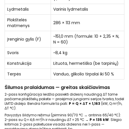
Lydmetalis
Varinis lydmetalis
Plokštelės
286 × 113 mm
matmenys
~151,0 mm (formulė: 10 + 2,35 × N,
Įrenginio gylis (F)
N = 60)
Svoris
~8,4 kg
Konstrukcija
Lituota, hermetiška (be tarpinių)
Terpės
Vanduo, glikolio tirpalai iki 50 %
Šilumos pralaidumas — greitas skaičiavimas
2-pass konfigūracija leidžia pasiekti didesnį naudingą ΔT tame
pačiame plokštelių pakete — praėjimai jungiami serijos tvarka, todėl
LMTD didėja. Bendra formulė ta pati:
P = Q × ΔT × 1,163
(kW, Q m³/h,
ΔT °C).
Pavyzdys šildymo režimui (pirminis 90/70 °C → antrinis 65/40 °C):
2-pass su Q ≈ 4,6 m³/h ir naudingu ΔT ≈ 25 °C →
P ≈ 135 kW
. Slėgio
kritimas 2-pass paketuose visada didesnis nei 1-pass —
projektavimo etape būtina patikrinti Δp.