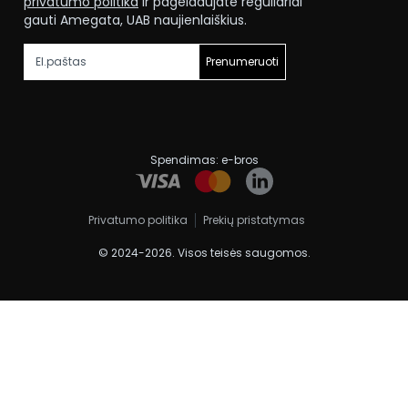
privatumo politika
ir pageidaujate reguliariai
gauti Amegata, UAB naujienlaiškius.
Prenumeruoti
Spendimas:
e-bros
Privatumo politika
Prekių pristatymas
© 2024-2026. Visos teisės saugomos.