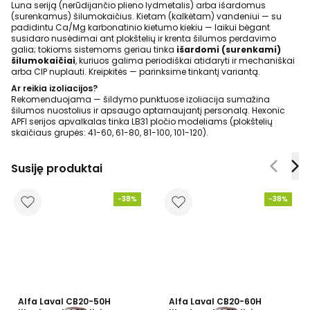
Luna seriją (nerūdijančio plieno lydmetalis) arba išardomus
(surenkamus) šilumokaičius. Kietam (kalkėtam) vandeniui — su
padidintu Ca/Mg karbonatinio kietumo kiekiu — laikui bėgant
susidaro nusėdimai ant plokštelių ir krenta šilumos perdavimo
galia; tokioms sistemoms geriau tinka
išardomi (surenkami)
šilumokaičiai
, kuriuos galima periodiškai atidaryti ir mechaniškai
arba CIP nuplauti. Kreipkitės — parinksime tinkantį variantą.
Ar reikia izoliacijos?
Rekomenduojama — šildymo punktuose izoliacija sumažina
šilumos nuostolius ir apsaugo aptarnaujantį personalą. Hexonic
APFI serijos apvalkalas tinka LB31 pločio modeliams (plokštelių
skaičiaus grupės: 41-60, 61-80, 81-100, 101-120).
Susiję produktai
-38%
-38%
Alfa Laval CB20-50H
Alfa Laval CB20-60H