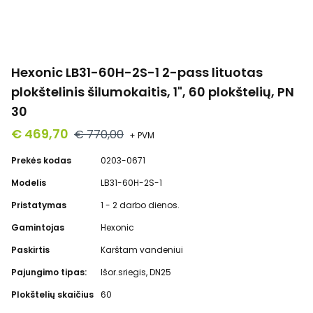
Hexonic LB31-60H-2S-1 2-pass lituotas
plokštelinis šilumokaitis, 1", 60 plokštelių, PN
30
€ 469,70
€ 770,00
+ PVM
Prekės kodas
0203-0671
Modelis
LB31-60H-2S-1
Pristatymas
1 - 2 darbo dienos.
Gamintojas
Hexonic
Paskirtis
Karštam vandeniui
Pajungimo tipas:
Išor.sriegis, DN25
Plokštelių skaičius
60