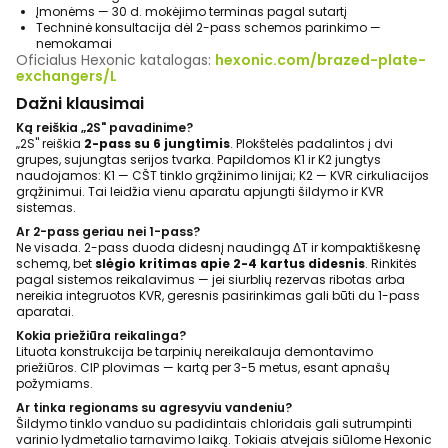
Įmonėms — 30 d. mokėjimo terminas pagal sutartį
Techninė konsultacija dėl 2-pass schemos parinkimo —
nemokamai
Oficialus Hexonic katalogas:
hexonic.com/brazed-plate-
exchangers/L
Dažni klausimai
Ką reiškia „2S" pavadinime?
„2S" reiškia
2-pass su 6 jungtimis
. Plokštelės padalintos į dvi
grupes, sujungtas serijos tvarka. Papildomos K1 ir K2 jungtys
naudojamos: K1 — CŠT tinklo grąžinimo linijai; K2 — KVR cirkuliacijos
grąžinimui. Tai leidžia vienu aparatu apjungti šildymo ir KVR
sistemas.
Ar 2-pass geriau nei 1-pass?
Ne visada. 2-pass duoda didesnį naudingą ΔT ir kompaktiškesnę
schemą, bet
slėgio kritimas apie 2-4 kartus didesnis
. Rinkitės
pagal sistemos reikalavimus — jei siurblių rezervas ribotas arba
nereikia integruotos KVR, geresnis pasirinkimas gali būti du 1-pass
aparatai.
Kokia priežiūra reikalinga?
Lituota konstrukcija be tarpinių nereikalauja demontavimo
priežiūros. CIP plovimas — kartą per 3-5 metus, esant apnašų
požymiams.
Ar tinka regionams su agresyviu vandeniu?
Šildymo tinklo vanduo su padidintais chloridais gali sutrumpinti
varinio lydmetalio tarnavimo laiką. Tokiais atvejais siūlome Hexonic