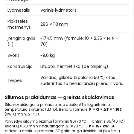
Lydmetalis
Varinis lydmetalis
Plokštelės
286 × 113 mm
matmenys
Įrenginio gylis
~174,5 mm (formulė: 10 + 2,35 × N, N =
(F)
70)
Svoris
~9,6 kg
Konstrukcija
Lituota, hermetiška (be tarpinių)
Vanduo, glikolio tirpalai iki 50 %, kitos
Terpės
suderintos su nerūdijančiu plienu ir variu
Šilumos pralaidumas — greitas skaičiavimas
Šilumokaičio galia priklauso nuo debito, ΔT ir logaritminio
temperatūrų skirtumo (LMTD). Bendra formulė:
P = Q × ΔT × 1,163
(kW, Q m³/h, ΔT °C).
Pavyzdys šildymo režimui (pirminis 90/70 °C → antrinis 65/40 °C):
esant Q ≈ 6,8 m³/h ir naudingam ΔT ≈ 20 °C →
P ≈ 157 kW
. Su
didesniu debitu ir platesniu ΔT galia auga tiesiškai iki plokštelių