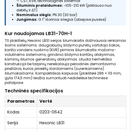
— CŠT, KVR, technologinės sistemos
Šiluminis pralaidumas:
~105-210 kW (priklauso nuo
debitų ir ΔT)
Nominalus slėgis:
PN 30 (30 bar)
Jungimas:
G 1" išoriniai sriegiai (abiejose pusėse)
Kur naudojamas LB31-70H-1
70 plokštelių Hexonic LB31 serijos šilumokaitis dažniausiai renkamas
šioms sistemoms: daugiabučių šildymo punktų vartotojo šakos,
karšto vandens ruošimo (KVR) pirminis šilumokaitis mažoms-
vidutinėms sistemoms, grindinio šildymo kontūrų atskyrimas,
kaminių šilumos generatorių atskyrimas. Lituota hermetiška
konstrukcija be tarpinių nereikalauja periodinės demontavimo
priežiūros, kurios prireiktų išardomiems (surenkamiems)
šilumokaičiams. Kompaktiškas korpusas (plokštelė 286 × 113 mm,
gylis 174,5 mm) leidžia sumontuoti nedidelėse techninėse
patalpose.
Techninės specifikacijos
Parametras
Vertė
Kodas
0203-0642
Serija
Hexonic LB31