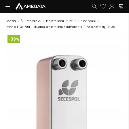
Pradžia
Šilumokaičiai
Plokšteliniai lituoti
Lituoti variu
Hexonic LB31-70H-1 lituotas plokštelinis šilumokaitis, 1", 70 plokštelių, PN 30
-39%