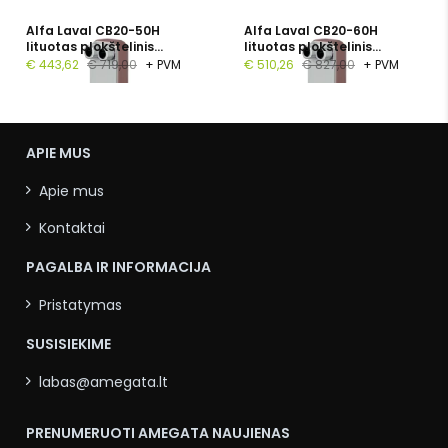
Alfa Laval CB20-50H
Alfa Laval CB20-60H
lituotas plokštelinis
lituotas plokštelinis
šilumokaitis, 1", 50
šilumokaitis, G 1", 60
€ 443,62
€ 719,00
+ PVM
€ 510,26
€ 827,00
+ PVM
plokštelių, PN 16
plokštelių, PN 16
APIE MUS
Apie mus
Kontaktai
PAGALBA IR INFORMACIJA
Pristatymas
SUSISIEKIME
labas@amegata.lt
PRENUMERUOTI AMEGATA NAUJIENAS