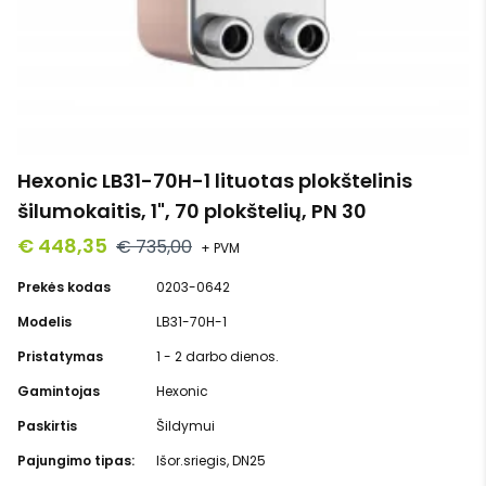
Hexonic LB31-70H-1 lituotas plokštelinis
šilumokaitis, 1", 70 plokštelių, PN 30
€ 448,35
€ 735,00
+ PVM
Prekės kodas
0203-0642
Modelis
LB31-70H-1
Pristatymas
1 - 2 darbo dienos.
Gamintojas
Hexonic
Paskirtis
Šildymui
Pajungimo tipas:
Išor.sriegis, DN25