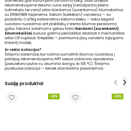
lydmetalis gali sutrumpinti tarnavimo laiką. Šiais atvejais
rekomenduojame Hexonic Luna seriją (nerūdijančio plieno
lydmetalis, be vario) arba išardomus (surenkamus) šilumokaičius
su EPDM/NBR tarpinėmis. Kietam (kalkėtam) vandeniui — su
padidintu Ca/Mg karbonatinio kietumo kiekiu — laikui bėgant
susidaro nusėdimai ant plokštelių ir krenta šilumos perdavimo
galia; tokioms sistemoms geriau tinka
išardomi (surenkami)
šilumokaičiai
, kuriuos galima periodiškai atidaryti ir mechaniškai
arba CIP nuplauti. Kreipkitės — parinksime jūsų vandens sąlygoms
tinkantį modelį.
Ar reikia izoliacijos?
Šildymo sistemose, kur norima sumažinti šilumos nuostolius į
patalpą, rekomenduojama APFI serijos izoliacinis apvalkalas
(poliuretano putos su aliuminio danga, iki 135 °C). Šildymo
punktuose izoliacija — beveik standartinis pasirinkimas.
Susiję produktai
-38%
-38%