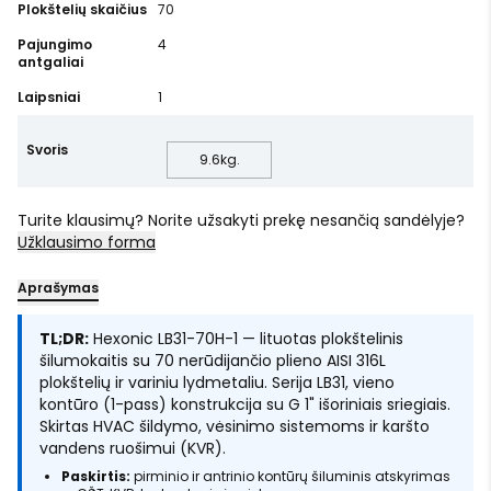
Plokštelių skaičius
70
Pajungimo
4
antgaliai
Laipsniai
1
Svoris
9.6
kg.
Turite klausimų? Norite užsakyti prekę nesančią sandėlyje?
Užklausimo forma
Aprašymas
TL;DR:
Hexonic LB31-70H-1 — lituotas plokštelinis
šilumokaitis su 70 nerūdijančio plieno AISI 316L
plokštelių ir variniu lydmetaliu. Serija LB31, vieno
kontūro (1-pass) konstrukcija su G 1" išoriniais sriegiais.
Skirtas HVAC šildymo, vėsinimo sistemoms ir karšto
vandens ruošimui (KVR).
Paskirtis:
pirminio ir antrinio kontūrų šiluminis atskyrimas