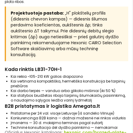
ploto ribos.
Projektuotojo pastaba:
„H" plokštelių profilis
(didesnis chevron kampas) — didesnis šilumos
perdavimo koeficientas, aukštesnis Δp; tinka
aukštesnio ΔT taikymui. Prie didesnių debitų slėgio
kritimas (Δp) auga netiesiškai — prieš galutinį dydžio
parinkimą rekomenduojame Hexonic CAIRO Selection
Software skaičiavimą arba mūsų techninę
konsultaciją.
Kada rinktis LB31-70H-1
Kai reikia ~105-210 kW galios diapazono
Kai vertinama kompaktiška, hermetiška konstrukcija be tarpinių
priežiūros
Kai darbo terpės — vanduo arba glikolio mišiniai (iki 50 %)
Kai statybos biudžetas riboja tarpinių šilumokaičių pasirinkimą,
o naudojimo sąlygos leidžia varinį lydmetalį
B2B pristatymas ir logistika Amegata.lt
Pristatome per 24 val. visoje Lietuvoje (iš sandėlio Vilniuje)
Konkurencinga B2B kaina — dažnai mažesnė nei rinkos vidurkis
Įmonėms — 30 d. mokėjimo terminas pagal sutartį
Techninė konsultacija dėl dydžio parinkimo — nemokamai
Oficialus Hexonic katalogas:
hexonic.com/brazed-plate-