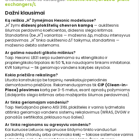
exchangers/L
Dažni klausimai
Ką reiškia „H" žymėjimas Hexonic modeliuose?
„H" žymi
didesnį plokštelių chevron kampą
— aukštesnis
šilumos perdavimo koeficientas, didesnis slėgio kritimas.
Standartinis (be „H") variantas — mažesnis Δp, mažiau intensyvus
perdavimas. „H" tinka aukštesnio ΔT taikymui, standartinis —
mažesnio debito sistemoms.
Ar galima naudoti glikolio mišinius?
Taip. Hexonic LB31 serija suderinama su etilenglikolio ir
propilenglikolio tirpalais iki 50 %, kai naudojami tinkami inhibitoriai.
KVR taikymui — tik geriamojo vandens kokybės skysčiai.
Kokia priežiūra reikalinga?
Lituota konstrukcija be tarpinių
nereikalauja
periodinės
demontavimo priežiūros. Rekomenduojamas tik
CIP (Clean-in-
Place) plovimas
kartą per 3-5 metus, esant apnašų požymiams
(didėjantis slėgio kritimas arba mažėjantis šilumos perdavimas).
Ar tinka geriamajam vandeniui?
Taip. Nerūdijančio plieno AISI 316L plokštelės ir varinis lydmetalis
atitinka geriamojo vandens sistemų reikalavimus (WRAS, DVGW ir
panašūs sertifikatai, priklauso nuo šalies).
Ar tinka regionams su agresyviu vandeniu?
Kai kuriuose Lietuvos regionuose šildymo tinklo vanduo turi
padidintą chloridų arba amoniako kiekį — tokiose sistemose varinis