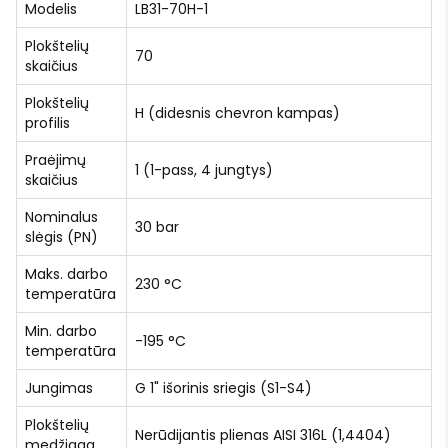
Modelis
LB31-70H-1
Plokštelių
70
skaičius
Plokštelių
H (didesnis chevron kampas)
profilis
Praėjimų
1 (1-pass, 4 jungtys)
skaičius
Nominalus
30 bar
slėgis (PN)
Maks. darbo
230 °C
temperatūra
Min. darbo
-195 °C
temperatūra
Jungimas
G 1" išorinis sriegis (S1-S4)
Plokštelių
Nerūdijantis plienas AISI 316L (1,4404)
medžiaga