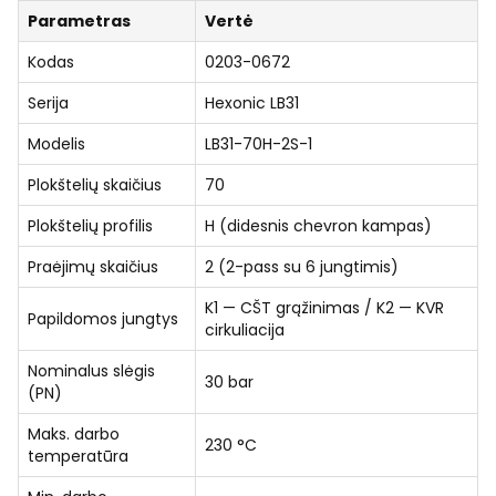
Parametras
Vertė
Kodas
0203-0672
Serija
Hexonic LB31
Modelis
LB31-70H-2S-1
Plokštelių skaičius
70
Plokštelių profilis
H (didesnis chevron kampas)
Praėjimų skaičius
2 (2-pass su 6 jungtimis)
K1 — CŠT grąžinimas / K2 — KVR
Papildomos jungtys
cirkuliacija
Nominalus slėgis
30 bar
(PN)
Maks. darbo
230 °C
temperatūra