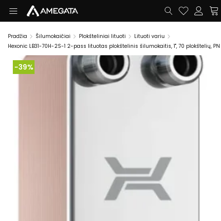
Pradžia
Šilumokaičiai
Plokšteliniai lituoti
Lituoti variu
Hexonic LB31-70H-2S-1 2-pass lituotas plokštelinis šilumokaitis, 1", 70 plokštelių, PN
-39%