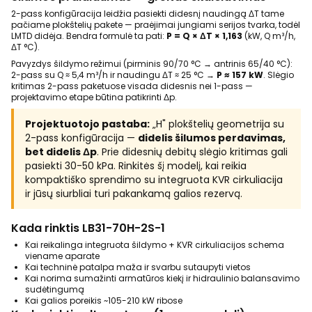
2-pass konfigūracija leidžia pasiekti didesnį naudingą ΔT tame
pačiame plokštelių pakete — praėjimai jungiami serijos tvarka, todėl
LMTD didėja. Bendra formulė ta pati:
P = Q × ΔT × 1,163
(kW, Q m³/h,
ΔT °C).
Pavyzdys šildymo režimui (pirminis 90/70 °C → antrinis 65/40 °C):
2-pass su Q ≈ 5,4 m³/h ir naudingu ΔT ≈ 25 °C →
P ≈ 157 kW
. Slėgio
kritimas 2-pass paketuose visada didesnis nei 1-pass —
projektavimo etape būtina patikrinti Δp.
Projektuotojo pastaba:
„H" plokštelių geometrija su
2-pass konfigūracija —
didelis šilumos perdavimas,
bet didelis Δp
. Prie didesnių debitų slėgio kritimas gali
pasiekti 30-50 kPa. Rinkitės šį modelį, kai reikia
kompaktiško sprendimo su integruota KVR cirkuliacija
ir jūsų siurbliai turi pakankamą galios rezervą.
Kada rinktis LB31-70H-2S-1
Kai reikalinga integruota šildymo + KVR cirkuliacijos schema
viename aparate
Kai techninė patalpa maža ir svarbu sutaupyti vietos
Kai norima sumažinti armatūros kiekį ir hidraulinio balansavimo
sudėtingumą
Kai galios poreikis ~105-210 kW ribose