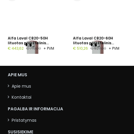
Alfa Laval CB20-50H
Alfa Laval CB20-60H
lituotas plokštelinis
lituotas plokštelinis
šilumokaitis, 1", 50
šilumokaitis, G 1", 60
€ 443,62
€ 719,00
+ PVM
€ 510,26
€ 827,00
+ PVM
plokštelių, PN 16
plokštelių, PN 16
APIE MUS
Apie mus
Kontaktai
PAGALBA IR INFORMACIJA
Pristatymas
SUSISIEKIME