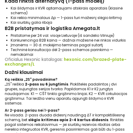
Kada rinktis alternatyvą (1-pass modelį)
Kai šildymas ir KVR aptarnaujami atskirais aparatais (klasinė
schema)
Kai reikia minimalaus Δp — 1-pass turi mažesnį slėgio kritimą
Kai siurblių galia riboja
B2B pristatymas ir logistika Amegata.lt
Pristatome per 24 val. visoje Lietuvoje (iš sandėlio Vilniuje)
Konkurencinga B2B kaina — dažnai mažesnė nei rinkos vidurkis
Įmonėms — 30 d. mokėjimo terminas pagal sutartį
Techninė konsultacija dėl 2-pass schemos parinkimo —
nemokamai
Oficialus Hexonic katalogas:
hexonic.com/brazed-plate-
exchangers/L
Dažni klausimai
Ką reiškia „2S" pavadinime?
„2S" reiškia
2-pass su 6 jungtimis
. Plokštelės padalintos į dvi
grupes, sujungtas serijos tvarka. Papildomos K1 ir K2 jungtys
naudojamos: K1 — CŠT tinklo grąžinimo linijai; K2 — KVR cirkuliacijos
grąžinimui. Tai leidžia vienu aparatu apjungti šildymo ir KVR
sistemas.
Ar 2-pass geriau nei 1-pass?
Ne visada. 2-pass duoda didesnį naudingą ΔT ir kompaktiškesnę
schemą, bet
slėgio kritimas apie 2-4 kartus didesnis
. Rinkitės
pagal sistemos reikalavimus — jei siurblių rezervas ribotas arba
nereikia integruotos KVR, geresnis pasirinkimas gali būti du 1-pass