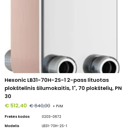
Hexonic LB31-70H-2S-1 2-pass lituotas
plokštelinis šilumokaitis, 1", 70 plokštelių, PN
30
€ 512,40
€ 840,00
+ PVM
Prekės kodas
0203-0672
Modelis
LB31-70H-2S-1