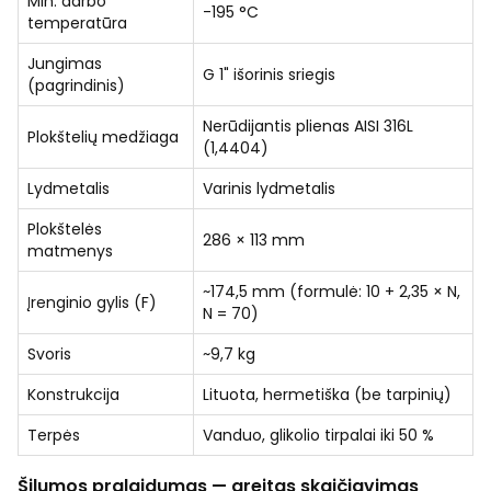
Min. darbo
-195 °C
temperatūra
Jungimas
G 1" išorinis sriegis
(pagrindinis)
Nerūdijantis plienas AISI 316L
Plokštelių medžiaga
(1,4404)
Lydmetalis
Varinis lydmetalis
Plokštelės
286 × 113 mm
matmenys
~174,5 mm (formulė: 10 + 2,35 × N,
Įrenginio gylis (F)
N = 70)
Svoris
~9,7 kg
Konstrukcija
Lituota, hermetiška (be tarpinių)
Terpės
Vanduo, glikolio tirpalai iki 50 %
Šilumos pralaidumas — greitas skaičiavimas