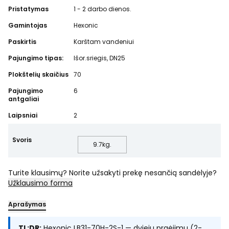
Pristatymas
1 - 2 darbo dienos.
Gamintojas
Hexonic
Paskirtis
Karštam vandeniui
Pajungimo tipas:
Išor.sriegis, DN25
Plokštelių skaičius
70
Pajungimo
6
antgaliai
Laipsniai
2
Svoris
9.7
kg.
Turite klausimų? Norite užsakyti prekę nesančią sandėlyje?
Užklausimo forma
Aprašymas
TL;DR:
Hexonic LB31-70H-2S-1 — dviejų praėjimų (2-