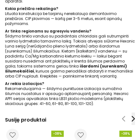
aparatai.
Kokia priežiūra reikalinga?
Lituota konstrukcija be tarpinių nereikalauja demontavimo
priežiūros. CIP plovimas — kartą per 3-5 metus, esant apnašų
požymiams.
Ar tinka regionams su agresyviu vandeniu?
Šildymo tinklo vanduo su padidintais chloridais gali sutrumpinti
varinio lydmetalio tarnavimo laiką. Tokiais atvejais siūlome Hexonic
Luna seriją (nerūdijančio plieno lydmetalis) arba išardomus
(surenkamus) šilumokaičius. Kietam (kalkėtam) vandeniui — su
padidintu Ca/Mg karbonatinio kietumo kiekiu — laikui bėgant
susidaro nusėdimai ant plokštelių ir krenta šilumos perdavimo
galia; tokioms sistemoms geriau tinka
išardomi (surenkami)
šilumokaičiai
, kuriuos galima periodiškai atidaryti ir mechaniškai
arba CIP nuplauti. Kreipkitės — parinksime tinkantį variantą.
Ar reikia izoliacijos?
Rekomenduojama — šildymo punktuose izoliacija sumažina
šilumos nuostolius ir apsaugo aptarnaujantį personalą. Hexonic
APFI serijos apvalkalas tinka LB31 pločio modeliams (plokštelių
skaičiaus grupės: 41-60, 61-80, 81-100, 101-120).
Susiję produktai
-38%
-38%