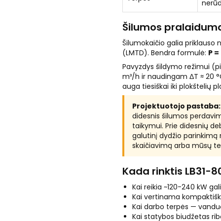
nerūdi
Šilumos pralaiduma
Šilumokaičio galia priklauso
(LMTD). Bendra formulė:
P =
Pavyzdys šildymo režimui (pi
m³/h ir naudingam ΔT ≈ 20 
auga tiesiškai iki plokštelių pl
Projektuotojo pastaba:
didesnis šilumos perdavim
taikymui. Prie didesnių de
galutinį dydžio parinkim
skaičiavimą arba mūsų te
Kada rinktis LB31-8
Kai reikia ~120-240 kW ga
Kai vertinama kompaktiška
Kai darbo terpės — vanduo 
Kai statybos biudžetas rib