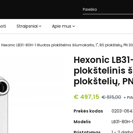
oti
Straipsniai
Apie mus
Hexonic LB31-80H-1 lituotas plokštelinis šilumokaitis, 1", 80 plokštelių, PN 30
Hexonic LB31
plokštelinis š
plokštelių, P
€ 497,15
€ 815,00
+ PV
Prekės kodas
0203-064
Modelis
LB31-80H-
Pristatymas
1 - 2 darb