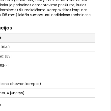
šilumos generatorių atskyrimas. Lituota hermetiška
eikalauja periodinės demontavimo priežiūros, kurios
enkamiems) šilumokaičiams. Kompaktiškas korpusas
lis 198 mm) leidžia sumontuoti nedidelėse techninėse
cijos
ė
-0643
ic LB31
80H-1
desnis chevron kampas)
pass, 4 jungtys)
r