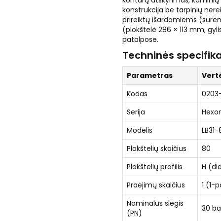
kontūrų atskyrimas, kaminių 
konstrukcija be tarpinių ner
prireiktų išardomiems (sur
(plokštelė 286 × 113 mm, gy
patalpose.
Techninės specifika
Parametras
Vert
Kodas
0203
Serija
Hexon
Modelis
LB31-
Plokštelių skaičius
80
Plokštelių profilis
H (di
Praėjimų skaičius
1 (1-
Nominalus slėgis
30 ba
(PN)