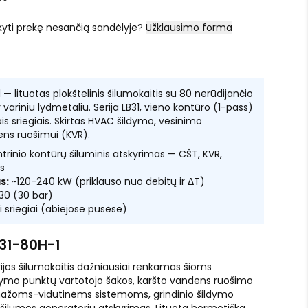
kyti prekę nesančią sandėlyje?
Užklausimo forma
— lituotas plokštelinis šilumokaitis su 80 nerūdijančio
ir variniu lydmetaliu. Serija LB31, vieno kontūro (1-pass)
iais sriegiais. Skirtas HVAC šildymo, vėsinimo
ens ruošimui (KVR).
ntrinio kontūrų šiluminis atskyrimas — CŠT, KVR,
s
s:
~120-240 kW (priklauso nuo debitų ir ΔT)
30 (30 bar)
ai sriegiai (abiejose pusėse)
31-80H-1
rijos šilumokaitis dažniausiai renkamas šioms
ymo punktų vartotojo šakos, karšto vandens ruošimo
 mažoms-vidutinėms sistemoms, grindinio šildymo