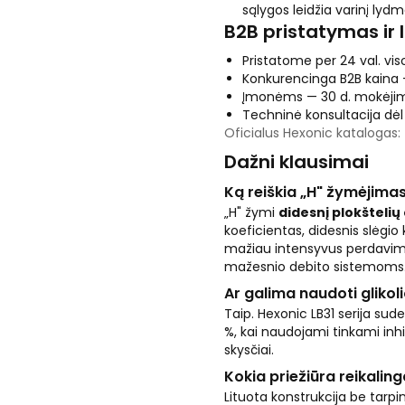
sąlygos leidžia varinį lydm
B2B pristatymas ir 
Pristatome per 24 val. viso
Konkurencinga B2B kaina —
Įmonėms — 30 d. mokėjim
Techninė konsultacija dė
Oficialus Hexonic katalogas:
Dažni klausimai
Ką reiškia „H" žymėjima
„H" žymi
didesnį plokšteli
koeficientas, didesnis slėgio
mažiau intensyvus perdavimas
mažesnio debito sistemoms
Ar galima naudoti glikoli
Taip. Hexonic LB31 serija suder
%, kai naudojami tinkami inh
skysčiai.
Kokia priežiūra reikalin
Lituota konstrukcija be tarpi