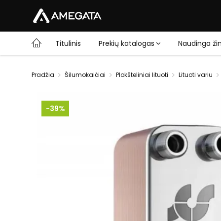
Titulinis
Prekių katalogas
Naudinga žin
Pradžia
Šilumokaičiai
Plokšteliniai lituoti
Lituoti variu
-39%