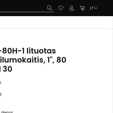
LT
-80H-1 lituotas
ilumokaitis, 1", 80
N 30
M
3
1
o dienos.