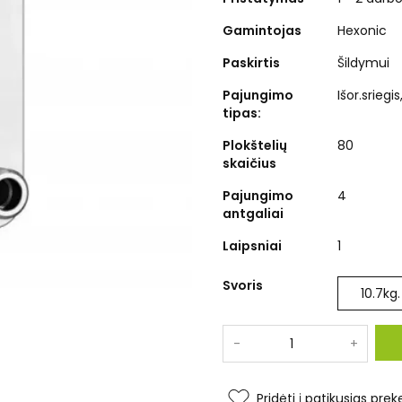
Gamintojas
Hexonic
Paskirtis
Šildymui
Pajungimo
Išor.sriegi
tipas:
Plokštelių
80
skaičius
Pajungimo
4
antgaliai
Laipsniai
1
Svoris
10.7
kg.
-
+
Pridėti į patikusias prek