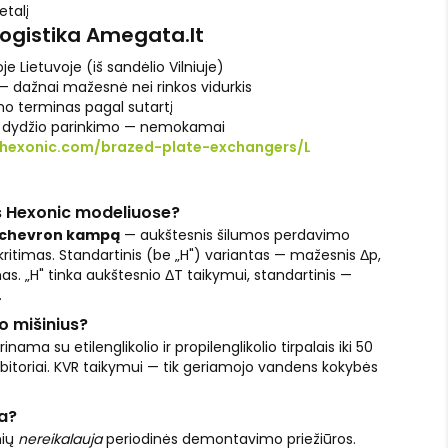
etalį
logistika Amegata.lt
je Lietuvoje (iš sandėlio Vilniuje)
 dažnai mažesnė nei rinkos vidurkis
o terminas pagal sutartį
l dydžio parinkimo — nemokamai
hexonic.com/brazed-plate-exchangers/L
s Hexonic modeliuose?
ų chevron kampą
— aukštesnis šilumos perdavimo
 kritimas. Standartinis (be „H") variantas — mažesnis Δp,
. „H" tinka aukštesnio ΔT taikymui, standartinis —
.
o mišinius?
inama su etilenglikolio ir propilenglikolio tirpalais iki 50
ibitoriai. KVR taikymui — tik geriamojo vandens kokybės
ga?
nių
nereikalauja
periodinės demontavimo priežiūros.