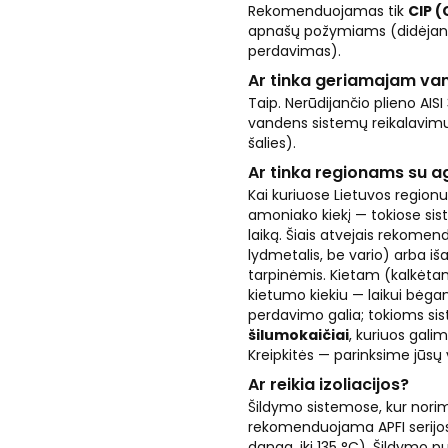
Rekomenduojamas tik
CIP (
apnašų požymiams (didėjanti
perdavimas).
Ar tinka geriamajam va
Taip. Nerūdijančio plieno AISI
vandens sistemų reikalavimus
šalies).
Ar tinka regionams su a
Kai kuriuose Lietuvos region
amoniako kiekį — tokiose sis
laiką. Šiais atvejais rekome
lydmetalis, be vario) arba 
tarpinėmis. Kietam (kalkėta
kietumo kiekiu — laikui bėgan
perdavimo galia; tokioms si
šilumokaičiai
, kuriuos gali
Kreipkitės — parinksime jūsų
Ar reikia izoliacijos?
Šildymo sistemose, kur norim
rekomenduojama APFI serijos 
danga, iki 135 °C). Šildymo p