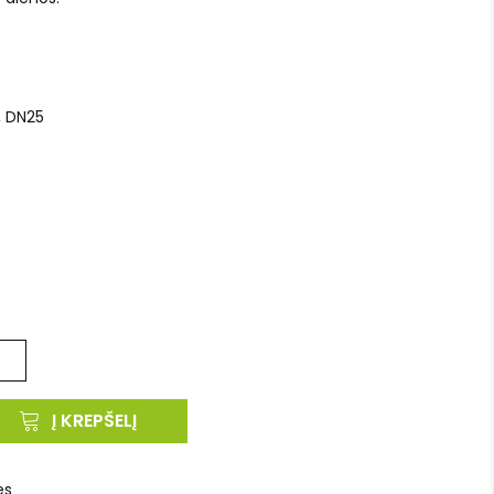
s, DN25
Į KREPŠELĮ
es