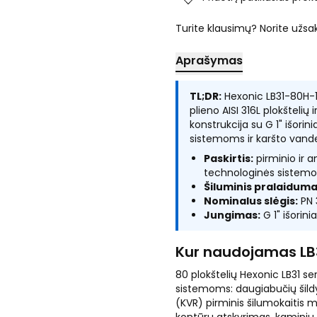
Turite klausimų? Norite užsa
Aprašymas
TL;DR:
Hexonic LB31-80H-1 
plieno AISI 316L plokštelių 
konstrukcija su G 1" išorin
sistemoms ir karšto vand
Paskirtis:
pirminio ir a
technologinės sistemo
Šiluminis pralaiduma
Nominalus slėgis:
PN 
Jungimas:
G 1" išorini
Kur naudojamas LB
80 plokštelių Hexonic LB31 se
sistemoms: daugiabučių šild
(KVR) pirminis šilumokaitis