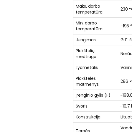
Maks. darbo
230 
temperatūra
Min. darbo
-195 
temperatūra
Jungimas
G 1" i
Plokštelių
Nerūd
medžiaga
Lydmetalis
Varin
Plokštelės
286 ×
matmenys
Įrenginio gylis (F)
~198,
Svoris
~10,7 
Konstrukcija
Lituo
Vanduo
Terpės