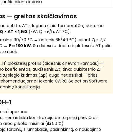
jančiu plienu ir variu
s — greitas skaičiavimas
 nuo debito, ΔT ir logaritminio temperatūrų skirtumo
 Q × ΔT × 1,163
(kW, Q m³/h, ΔT °C).
rminis 90/70 °C → antrinis 65/40 °C): esant Q ≈ 7,7
°C →
P ≈ 180 kW
. Su didesniu debitu ir platesniu ΔT galia
oto ribos.
„H" plokštelių profilis (didesnis chevron kampas) —
o koeficientas, aukštesnis Δp; tinka aukštesnio ΔT
bitų slėgio kritimas (Δp) auga netiesiškai — prieš
ą rekomenduojame Hexonic CAIRO Selection Software
chninę konsultaciją.
0H-1
lios diapazono
, hermetiška konstrukcija be tarpinių priežiūros
arba glikolio mišiniai (iki 50 %)
oja tarpinių šilumokaičių pasirinkimą, o naudojimo