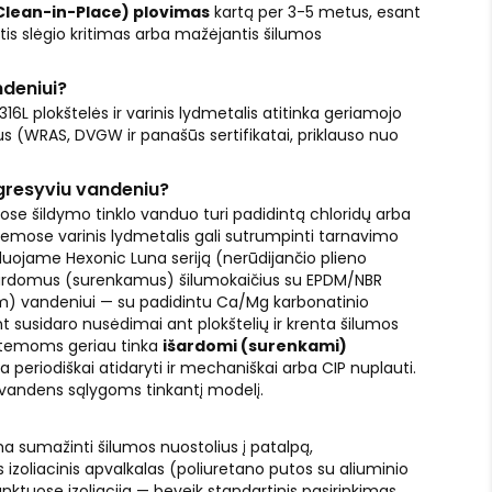
Clean-in-Place) plovimas
kartą per 3-5 metus, esant
s slėgio kritimas arba mažėjantis šilumos
ndeniui?
 316L plokštelės ir varinis lydmetalis atitinka geriamojo
 (WRAS, DVGW ir panašūs sertifikatai, priklauso nuo
gresyviu vandeniu?
uose šildymo tinklo vanduo turi padidintą chloridų arba
temose varinis lydmetalis gali sutrumpinti tarnavimo
nduojame Hexonic Luna seriją (nerūdijančio plieno
išardomus (surenkamus) šilumokaičius su EPDM/NBR
m) vandeniui — su padidintu Ca/Mg karbonatinio
t susidaro nusėdimai ant plokštelių ir krenta šilumos
stemoms geriau tinka
išardomi (surenkami)
ma periodiškai atidaryti ir mechaniškai arba CIP nuplauti.
 vandens sąlygoms tinkantį modelį.
a sumažinti šilumos nuostolius į patalpą,
izoliacinis apvalkalas (poliuretano putos su aliuminio
unktuose izoliacija — beveik standartinis pasirinkimas.