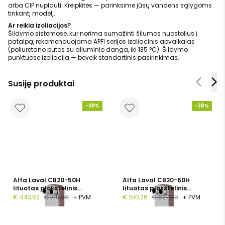
arba CIP nuplauti. Kreipkitės — parinksime jūsų vandens sąlygoms
tinkantį modelį.
Ar reikia izoliacijos?
Šildymo sistemose, kur norima sumažinti šilumos nuostolius į
patalpą, rekomenduojama APFI serijos izoliacinis apvalkalas
(poliuretano putos su aliuminio danga, iki 135 °C). Šildymo
punktuose izoliacija — beveik standartinis pasirinkimas.
Susiję produktai
-38%
-38%
Alfa Laval CB20-50H
Alfa Laval CB20-60H
lituotas plokštelinis
lituotas plokštelinis
šilumokaitis, 1", 50
šilumokaitis, G 1", 60
€ 443,62
€ 719,00
+ PVM
€ 510,26
€ 827,00
+ PVM
plokštelių, PN 16
plokštelių, PN 16