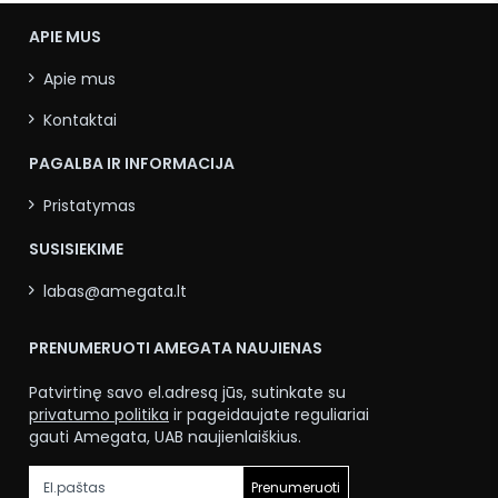
APIE MUS
Apie mus
Kontaktai
PAGALBA IR INFORMACIJA
Pristatymas
SUSISIEKIME
labas@amegata.lt
PRENUMERUOTI AMEGATA NAUJIENAS
Patvirtinę savo el.adresą jūs, sutinkate su
privatumo politika
ir pageidaujate reguliariai
gauti Amegata, UAB naujienlaiškius.
Prenumeruoti