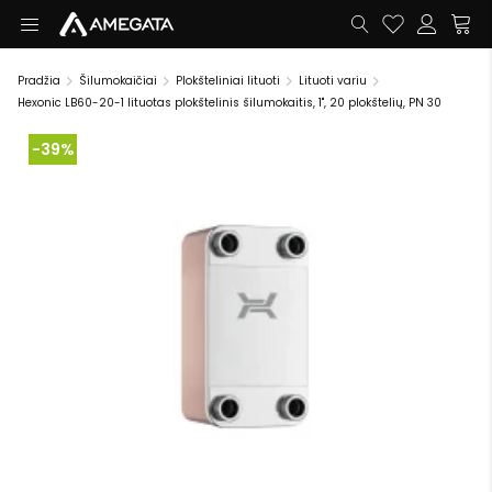
Pradžia
Šilumokaičiai
Plokšteliniai lituoti
Lituoti variu
Hexonic LB60-20-1 lituotas plokštelinis šilumokaitis, 1", 20 plokštelių, PN 30
-39%