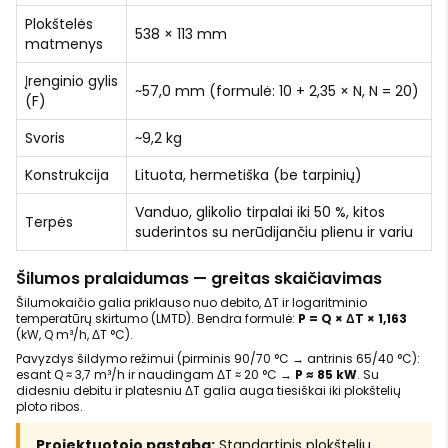
Plokštelės
538 × 113 mm
matmenys
Įrenginio gylis
~57,0 mm (formulė: 10 + 2,35 × N, N = 20)
(F)
Svoris
~9,2 kg
Konstrukcija
Lituota, hermetiška (be tarpinių)
Vanduo, glikolio tirpalai iki 50 %, kitos
Terpės
suderintos su nerūdijančiu plienu ir variu
Šilumos pralaidumas — greitas skaičiavimas
Šilumokaičio galia priklauso nuo debito, ΔT ir logaritminio
temperatūrų skirtumo (LMTD). Bendra formulė:
P = Q × ΔT × 1,163
(kW, Q m³/h, ΔT °C).
Pavyzdys šildymo režimui (pirminis 90/70 °C → antrinis 65/40 °C):
esant Q ≈ 3,7 m³/h ir naudingam ΔT ≈ 20 °C →
P ≈ 85 kW
. Su
didesniu debitu ir platesniu ΔT galia auga tiesiškai iki plokštelių
ploto ribos.
Projektuotojo pastaba:
Standartinis plokštelių