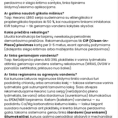
perdavimo ir slėgio kritimo santykis, tinka tipinėms
šildymo/vėsinimo aplikacijoms.
Ar galima naudoti glikolio mišinius?
Taip. Hexonic LB60 serija suderinama su etilenglikolio ir
propilenglikolio tirpalais iki 50 %, kai naudojami tinkami inhibitoriai.
KVR taikymui — tik geriamojo vandens kokybės skysčiai.
Kokia priežiūra reikalinga?
Lituota konstrukcija be tarpinių
nereikalauja
periodinės
demontavimo priežiūros. Rekomenduojamas tik
CIP (Clean-in-
Place) plovimas
kartą per 3-5 metus, esant apnašų požymiams
(didėjantis slėgio kritimas arba mažėjantis šilumos perdavimas).
Ar tinka geriamajam vandeniui?
Taip. Nerūdijančio plieno AISI 316L plokštelės ir varinis lydmetalis
atitinka geriamojo vandens sistemų reikalavimus (WRAS, DVGW ir
panašūs sertifikatai, priklauso nuo šalies).
Ar tinka regionams su agresyviu vandeniu?
Kai kuriuose Lietuvos regionuose šildymo tinklo vanduo turi
padidintą chloridų arba amoniako kiekį — tokiose sistemose varinis
lydmetalis gali sutrumpinti tarnavimo laiką. Šiais atvejais
rekomenduojame Hexonic Luna seriją (nerūdijančio plieno
lydmetalis, be vario) arba išardomus (surenkamus) šilumokaičius
su EPDM/NBR tarpinėmis. Kietam (kalkėtam) vandeniui — su
padidintu Ca/Mg karbonatinio kietumo kiekiu — laikui bėgant
susidaro nusėdimai ant plokštelių ir krenta šilumos perdavimo
galia; tokioms sistemoms geriau tinka
išardomi (surenkami)
šilumokaičiai
, kuriuos galima periodiškai atidaryti ir mechaniškai