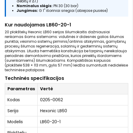
debitų ir ΔT)
Nominalus slėgis:
PN 30 (30 bar)
Jungimas:
G 1" išoriniai sriegiai (abiejose pusėse)
Kur naudojamas LB60-20-1
20 plokštelių Hexonic LB60 serijos šilumokaitis dažniausiai
renkamas šioms sistemoms: vidutinės ir didesnės galios šilumos
punktai, vėsinimo sistemų pirminis/antrinis atskyrimas, gamybinių
procesų šilumos regeneracija, solarinių ir geoterminių sistemų
atskyrimas. Lituota hermetiška konstrukcija be tarpinių nereikalauja
periodinės demontavimo priežiūros, kurios prireiktų išardomiems
(surenkamiems) šilumokaičiams. Kompaktiškas korpusas
(plokštelė 538 × 113 mm, gylis 57 mm) leidžia sumontuoti nedidelėse
techninėse patalpose.
Techninės specifikacijos
Parametras
Vertė
Kodas
0205-0062
Serija
Hexonic LB60
Modelis
LB60-20-1
Plokštelių