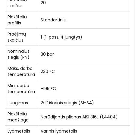
20
skaičius
Plokštelių
Standartinis
profilis
Praėjimų
1 (1-pass, 4 jungtys)
skaičius
Nominalus
30 bar
slėgis (PN)
Maks. darbo
230 °C
temperatūra
Min. darbo
-195 °C
temperatūra
Jungimas
G 1" išorinis sriegis (S1-S4)
Plokštelių
Nerūdijantis plienas AISI 316L (1,4404)
medžiaga
Lydmetalis
Varinis lydmetalis