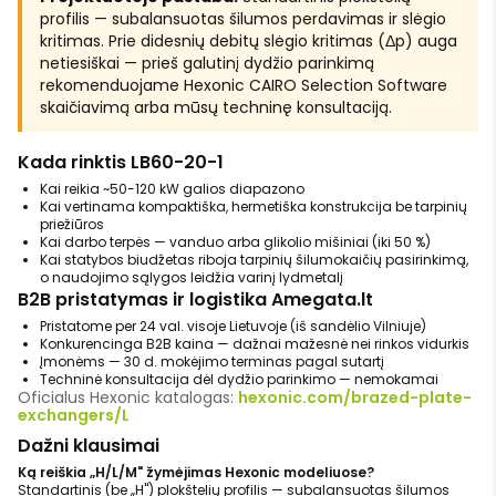
profilis — subalansuotas šilumos perdavimas ir slėgio
kritimas. Prie didesnių debitų slėgio kritimas (Δp) auga
netiesiškai — prieš galutinį dydžio parinkimą
rekomenduojame Hexonic CAIRO Selection Software
skaičiavimą arba mūsų techninę konsultaciją.
Kada rinktis LB60-20-1
Kai reikia ~50-120 kW galios diapazono
Kai vertinama kompaktiška, hermetiška konstrukcija be tarpinių
priežiūros
Kai darbo terpės — vanduo arba glikolio mišiniai (iki 50 %)
Kai statybos biudžetas riboja tarpinių šilumokaičių pasirinkimą,
o naudojimo sąlygos leidžia varinį lydmetalį
B2B pristatymas ir logistika Amegata.lt
Pristatome per 24 val. visoje Lietuvoje (iš sandėlio Vilniuje)
Konkurencinga B2B kaina — dažnai mažesnė nei rinkos vidurkis
Įmonėms — 30 d. mokėjimo terminas pagal sutartį
Techninė konsultacija dėl dydžio parinkimo — nemokamai
Oficialus Hexonic katalogas:
hexonic.com/brazed-plate-
exchangers/L
Dažni klausimai
Ką reiškia „H/L/M" žymėjimas Hexonic modeliuose?
Standartinis (be „H") plokštelių profilis — subalansuotas šilumos