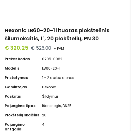
Hexonic LB60-20-1 lituotas plokštelinis
šilumokaitis, 1", 20 plokštelių, PN 30
€ 320,25
€ 525,00
+ PVM
Prekės kodas
0205-0062
Modelis
LB60-20-1
Pristatymas
1 - 2 darbo dienos.
Gamintojas
Hexonic
Paskirtis
Šildymui
Pajungimo tipas:
Išor.sriegis, DN25
Plokštelių skaičius
20
Pajungimo
4
antgaliai