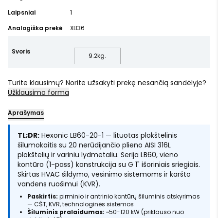
Laipsniai
1
Analogiška prekė
XB36
Svoris
9.2
kg.
Turite klausimų? Norite užsakyti prekę nesančią sandėlyje?
Užklausimo forma
Aprašymas
TL;DR:
Hexonic LB60-20-1 — lituotas plokštelinis
šilumokaitis su 20 nerūdijančio plieno AISI 316L
plokštelių ir variniu lydmetaliu. Serija LB60, vieno
kontūro (1-pass) konstrukcija su G 1" išoriniais sriegiais.
Skirtas HVAC šildymo, vėsinimo sistemoms ir karšto
vandens ruošimui (KVR).
Paskirtis:
pirminio ir antrinio kontūrų šiluminis atskyrimas
— CŠT, KVR, technologinės sistemos
Šiluminis pralaidumas:
~50-120 kW (priklauso nuo