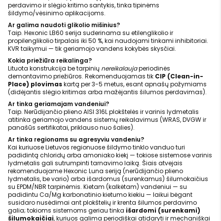
perdavimo ir slėgio kritimo santykis, tinka tipinėms
šildymo/vėsinimo aplikacijoms.
Ar galima naudoti glikolio mišinius?
Taip. Hexonic LB60 serija suderinama su etilenglikolio ir
propilenglikolio tirpalais iki 50 %, kai naudojami tinkami inhibitoriai.
KVR taikymui — tik geriamojo vandens kokybės skysčiai.
Kokia priežiūra reikalinga?
Lituota konstrukcija be tarpinių
nereikalauja
periodinės
demontavimo priežiūros. Rekomenduojamas tik
CIP (Clean-in-
Place) plovimas
kartą per 3-5 metus, esant apnašų požymiams
(didėjantis slėgio kritimas arba mažėjantis šilumos perdavimas).
Ar tinka geriamajam vandeniui?
Taip. Nerūdijančio plieno AISI 316L plokštelės ir varinis lydmetalis
atitinka geriamojo vandens sistemų reikalavimus (WRAS, DVGW ir
panašūs sertifikatai, priklauso nuo šalies).
Ar tinka regionams su agresyviu vandeniu?
Kai kuriuose Lietuvos regionuose šildymo tinklo vanduo turi
padidintą chloridų arba amoniako kiekį — tokiose sistemose varinis
lydmetalis gali sutrumpinti tarnavimo laiką. Šiais atvejais
rekomenduojame Hexonic Luna seriją (nerūdijančio plieno
lydmetalis, be vario) arba išardomus (surenkamus) šilumokaičius
su EPDM/NBR tarpinėmis. Kietam (kalkėtam) vandeniui — su
padidintu Ca/Mg karbonatinio kietumo kiekiu — laikui bėgant
susidaro nusėdimai ant plokštelių ir krenta šilumos perdavimo
galia; tokioms sistemoms geriau tinka
išardomi (surenkami)
šilumokaičiai
, kuriuos galima periodiškai atidaryti ir mechaniškai