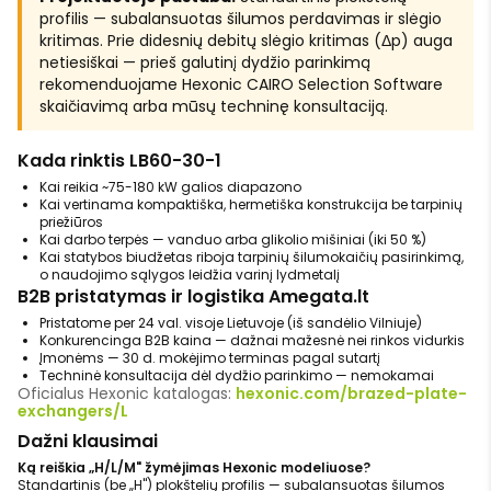
profilis — subalansuotas šilumos perdavimas ir slėgio
kritimas. Prie didesnių debitų slėgio kritimas (Δp) auga
netiesiškai — prieš galutinį dydžio parinkimą
rekomenduojame Hexonic CAIRO Selection Software
skaičiavimą arba mūsų techninę konsultaciją.
Kada rinktis LB60-30-1
Kai reikia ~75-180 kW galios diapazono
Kai vertinama kompaktiška, hermetiška konstrukcija be tarpinių
priežiūros
Kai darbo terpės — vanduo arba glikolio mišiniai (iki 50 %)
Kai statybos biudžetas riboja tarpinių šilumokaičių pasirinkimą,
o naudojimo sąlygos leidžia varinį lydmetalį
B2B pristatymas ir logistika Amegata.lt
Pristatome per 24 val. visoje Lietuvoje (iš sandėlio Vilniuje)
Konkurencinga B2B kaina — dažnai mažesnė nei rinkos vidurkis
Įmonėms — 30 d. mokėjimo terminas pagal sutartį
Techninė konsultacija dėl dydžio parinkimo — nemokamai
Oficialus Hexonic katalogas:
hexonic.com/brazed-plate-
exchangers/L
Dažni klausimai
Ką reiškia „H/L/M" žymėjimas Hexonic modeliuose?
Standartinis (be „H") plokštelių profilis — subalansuotas šilumos