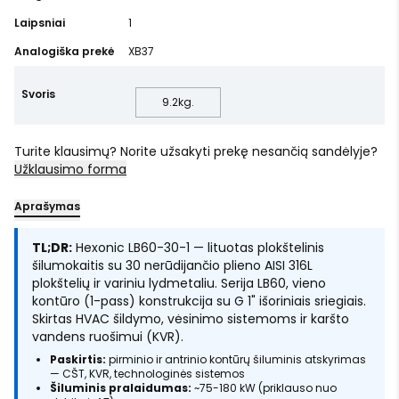
Laipsniai
1
Analogiška prekė
XB37
Svoris
9.2
kg.
Turite klausimų? Norite užsakyti prekę nesančią sandėlyje?
Užklausimo forma
Aprašymas
TL;DR:
Hexonic LB60-30-1 — lituotas plokštelinis
šilumokaitis su 30 nerūdijančio plieno AISI 316L
plokštelių ir variniu lydmetaliu. Serija LB60, vieno
kontūro (1-pass) konstrukcija su G 1" išoriniais sriegiais.
Skirtas HVAC šildymo, vėsinimo sistemoms ir karšto
vandens ruošimui (KVR).
Paskirtis:
pirminio ir antrinio kontūrų šiluminis atskyrimas
— CŠT, KVR, technologinės sistemos
Šiluminis pralaidumas:
~75-180 kW (priklauso nuo