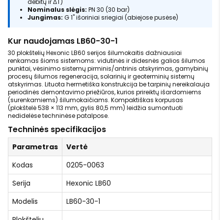
debitų ir ΔT)
Nominalus slėgis:
PN 30 (30 bar)
Jungimas:
G 1" išoriniai sriegiai (abiejose pusėse)
Kur naudojamas LB60-30-1
30 plokštelių Hexonic LB60 serijos šilumokaitis dažniausiai
renkamas šioms sistemoms: vidutinės ir didesnės galios šilumos
punktai, vėsinimo sistemų pirminis/antrinis atskyrimas, gamybinių
procesų šilumos regeneracija, solarinių ir geoterminių sistemų
atskyrimas. Lituota hermetiška konstrukcija be tarpinių nereikalauja
periodinės demontavimo priežiūros, kurios prireiktų išardomiems
(surenkamiems) šilumokaičiams. Kompaktiškas korpusas
(plokštelė 538 × 113 mm, gylis 80,5 mm) leidžia sumontuoti
nedidelėse techninėse patalpose.
Techninės specifikacijos
Parametras
Vertė
Kodas
0205-0063
Serija
Hexonic LB60
Modelis
LB60-30-1
Plokštelių