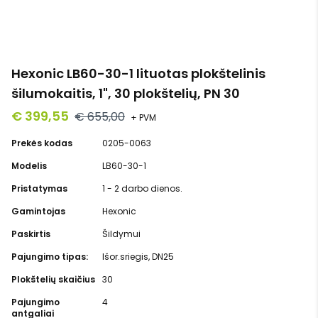
Hexonic LB60-30-1 lituotas plokštelinis
šilumokaitis, 1", 30 plokštelių, PN 30
€ 399,55
€ 655,00
+ PVM
Prekės kodas
0205-0063
Modelis
LB60-30-1
Pristatymas
1 - 2 darbo dienos.
Gamintojas
Hexonic
Paskirtis
Šildymui
Pajungimo tipas:
Išor.sriegis, DN25
Plokštelių skaičius
30
Pajungimo
4
antgaliai