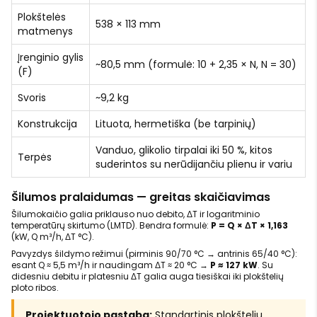
Plokštelės
538 × 113 mm
matmenys
Įrenginio gylis
~80,5 mm (formulė: 10 + 2,35 × N, N = 30)
(F)
Svoris
~9,2 kg
Konstrukcija
Lituota, hermetiška (be tarpinių)
Vanduo, glikolio tirpalai iki 50 %, kitos
Terpės
suderintos su nerūdijančiu plienu ir variu
Šilumos pralaidumas — greitas skaičiavimas
Šilumokaičio galia priklauso nuo debito, ΔT ir logaritminio
temperatūrų skirtumo (LMTD). Bendra formulė:
P = Q × ΔT × 1,163
(kW, Q m³/h, ΔT °C).
Pavyzdys šildymo režimui (pirminis 90/70 °C → antrinis 65/40 °C):
esant Q ≈ 5,5 m³/h ir naudingam ΔT ≈ 20 °C →
P ≈ 127 kW
. Su
didesniu debitu ir platesniu ΔT galia auga tiesiškai iki plokštelių
ploto ribos.
Projektuotojo pastaba:
Standartinis plokštelių