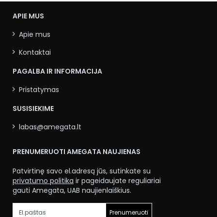
APIE MUS
Apie mus
Kontaktai
PAGALBA IR INFORMACIJA
Pristatymas
SUSISIEKIME
labas@amegata.lt
PRENUMERUOTI AMEGATA NAUJIENAS
Patvirtinę savo el.adresą jūs, sutinkate su
privatumo politika
ir pageidaujate reguliariai
gauti Amegata, UAB naujienlaiškius.
Prenumeruoti