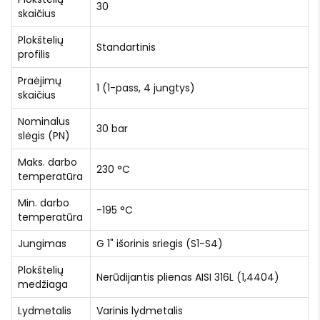
30
skaičius
Plokštelių
Standartinis
profilis
Praėjimų
1 (1-pass, 4 jungtys)
skaičius
Nominalus
30 bar
slėgis (PN)
Maks. darbo
230 °C
temperatūra
Min. darbo
-195 °C
temperatūra
Jungimas
G 1" išorinis sriegis (S1-S4)
Plokštelių
Nerūdijantis plienas AISI 316L (1,4404)
medžiaga
Lydmetalis
Varinis lydmetalis