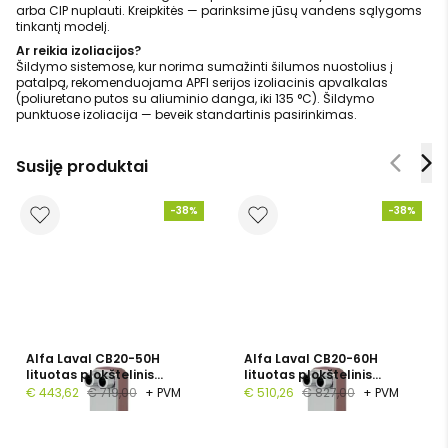
arba CIP nuplauti. Kreipkitės — parinksime jūsų vandens sąlygoms
tinkantį modelį.
Ar reikia izoliacijos?
Šildymo sistemose, kur norima sumažinti šilumos nuostolius į
patalpą, rekomenduojama APFI serijos izoliacinis apvalkalas
(poliuretano putos su aliuminio danga, iki 135 °C). Šildymo
punktuose izoliacija — beveik standartinis pasirinkimas.
Susiję produktai
-38%
-38%
Alfa Laval CB20-50H
Alfa Laval CB20-60H
lituotas plokštelinis
lituotas plokštelinis
šilumokaitis, 1", 50
šilumokaitis, G 1", 60
€ 443,62
€ 719,00
+ PVM
€ 510,26
€ 827,00
+ PVM
plokštelių, PN 16
plokštelių, PN 16