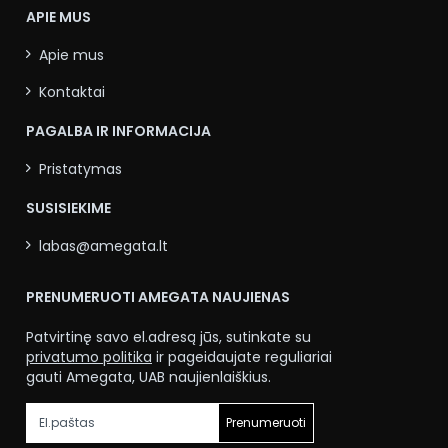
APIE MUS
Apie mus
Kontaktai
PAGALBA IR INFORMACIJA
Pristatymas
SUSISIEKIME
labas@amegata.lt
PRENUMERUOTI AMEGATA NAUJIENAS
Patvirtinę savo el.adresą jūs, sutinkate su
privatumo politika
ir pageidaujate reguliariai
gauti Amegata, UAB naujienlaiškius.
Prenumeruoti