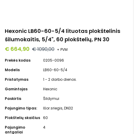
Hexonic LB60-60-5/4 lituotas plokštelinis
šilumokaitis, 5/4", 60 plokštelių, PN 30
€ 664,90
€ 1090,00
+ PVM
Prekės kodas
0205-0096
Modelis
LB60-60-5/4
Pristatymas
1 - 2 darbo dienos.
Gamintojas
Hexonic
Paskirtis
Šildymui
Pajungimo tipas:
Išor.sriegis, DN32
Plokštelių skaičius
60
Pajungimo
4
antgaliai