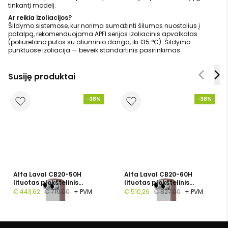
tinkantį modelį.
Ar reikia izoliacijos?
Šildymo sistemose, kur norima sumažinti šilumos nuostolius į
patalpą, rekomenduojama APFI serijos izoliacinis apvalkalas
(poliuretano putos su aliuminio danga, iki 135 °C). Šildymo
punktuose izoliacija — beveik standartinis pasirinkimas.
Susiję produktai
-38%
-38%
Alfa Laval CB20-50H
Alfa Laval CB20-60H
lituotas plokštelinis
lituotas plokštelinis
šilumokaitis, 1", 50
šilumokaitis, G 1", 60
€ 443,62
€ 719,00
+ PVM
€ 510,26
€ 827,00
+ PVM
plokštelių, PN 16
plokštelių, PN 16