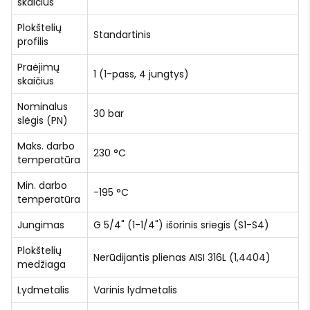
skaičius
Plokštelių
Standartinis
profilis
Praėjimų
1 (1-pass, 4 jungtys)
skaičius
Nominalus
30 bar
slėgis (PN)
Maks. darbo
230 °C
temperatūra
Min. darbo
-195 °C
temperatūra
Jungimas
G 5/4" (1-1/4") išorinis sriegis (S1-S4)
Plokštelių
Nerūdijantis plienas AISI 316L (1,4404)
medžiaga
Lydmetalis
Varinis lydmetalis