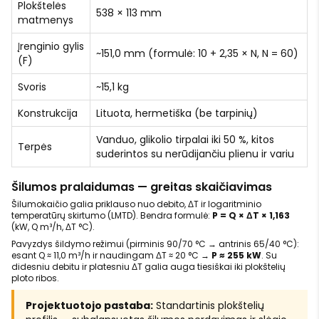
Plokštelės
538 × 113 mm
matmenys
Įrenginio gylis
~151,0 mm (formulė: 10 + 2,35 × N, N = 60)
(F)
Svoris
~15,1 kg
Konstrukcija
Lituota, hermetiška (be tarpinių)
Vanduo, glikolio tirpalai iki 50 %, kitos
Terpės
suderintos su nerūdijančiu plienu ir variu
Šilumos pralaidumas — greitas skaičiavimas
Šilumokaičio galia priklauso nuo debito, ΔT ir logaritminio
temperatūrų skirtumo (LMTD). Bendra formulė:
P = Q × ΔT × 1,163
(kW, Q m³/h, ΔT °C).
Pavyzdys šildymo režimui (pirminis 90/70 °C → antrinis 65/40 °C):
esant Q ≈ 11,0 m³/h ir naudingam ΔT ≈ 20 °C →
P ≈ 255 kW
. Su
didesniu debitu ir platesniu ΔT galia auga tiesiškai iki plokštelių
ploto ribos.
Projektuotojo pastaba:
Standartinis plokštelių