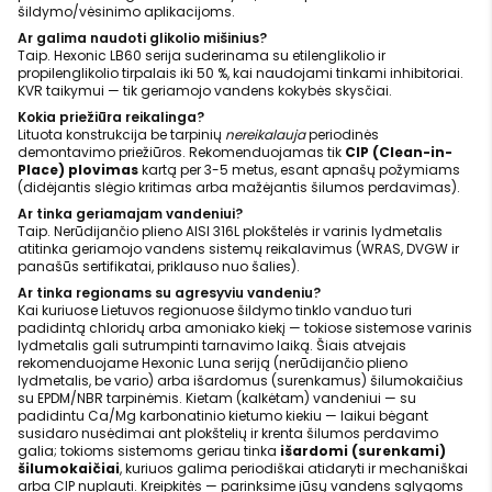
šildymo/vėsinimo aplikacijoms.
Ar galima naudoti glikolio mišinius?
Taip. Hexonic LB60 serija suderinama su etilenglikolio ir
propilenglikolio tirpalais iki 50 %, kai naudojami tinkami inhibitoriai.
KVR taikymui — tik geriamojo vandens kokybės skysčiai.
Kokia priežiūra reikalinga?
Lituota konstrukcija be tarpinių
nereikalauja
periodinės
demontavimo priežiūros. Rekomenduojamas tik
CIP (Clean-in-
Place) plovimas
kartą per 3-5 metus, esant apnašų požymiams
(didėjantis slėgio kritimas arba mažėjantis šilumos perdavimas).
Ar tinka geriamajam vandeniui?
Taip. Nerūdijančio plieno AISI 316L plokštelės ir varinis lydmetalis
atitinka geriamojo vandens sistemų reikalavimus (WRAS, DVGW ir
panašūs sertifikatai, priklauso nuo šalies).
Ar tinka regionams su agresyviu vandeniu?
Kai kuriuose Lietuvos regionuose šildymo tinklo vanduo turi
padidintą chloridų arba amoniako kiekį — tokiose sistemose varinis
lydmetalis gali sutrumpinti tarnavimo laiką. Šiais atvejais
rekomenduojame Hexonic Luna seriją (nerūdijančio plieno
lydmetalis, be vario) arba išardomus (surenkamus) šilumokaičius
su EPDM/NBR tarpinėmis. Kietam (kalkėtam) vandeniui — su
padidintu Ca/Mg karbonatinio kietumo kiekiu — laikui bėgant
susidaro nusėdimai ant plokštelių ir krenta šilumos perdavimo
galia; tokioms sistemoms geriau tinka
išardomi (surenkami)
šilumokaičiai
, kuriuos galima periodiškai atidaryti ir mechaniškai
arba CIP nuplauti. Kreipkitės — parinksime jūsų vandens sąlygoms