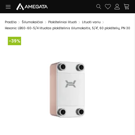
Pradžia
Šilumokaičiai
Plokšteliniai lituoti
Lituoti variu
Hexonic LB60-60-5/4 lituotas plokštelinis šilumokaitis, 5/4", 60 plokštelių, PN 30
-39%