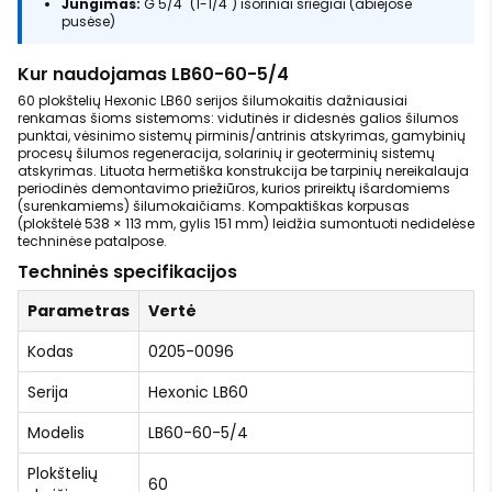
Jungimas:
G 5/4" (1-1/4") išoriniai sriegiai (abiejose
pusėse)
Kur naudojamas LB60-60-5/4
60 plokštelių Hexonic LB60 serijos šilumokaitis dažniausiai
renkamas šioms sistemoms: vidutinės ir didesnės galios šilumos
punktai, vėsinimo sistemų pirminis/antrinis atskyrimas, gamybinių
procesų šilumos regeneracija, solarinių ir geoterminių sistemų
atskyrimas. Lituota hermetiška konstrukcija be tarpinių nereikalauja
periodinės demontavimo priežiūros, kurios prireiktų išardomiems
(surenkamiems) šilumokaičiams. Kompaktiškas korpusas
(plokštelė 538 × 113 mm, gylis 151 mm) leidžia sumontuoti nedidelėse
techninėse patalpose.
Techninės specifikacijos
Parametras
Vertė
Kodas
0205-0096
Serija
Hexonic LB60
Modelis
LB60-60-5/4
Plokštelių
60