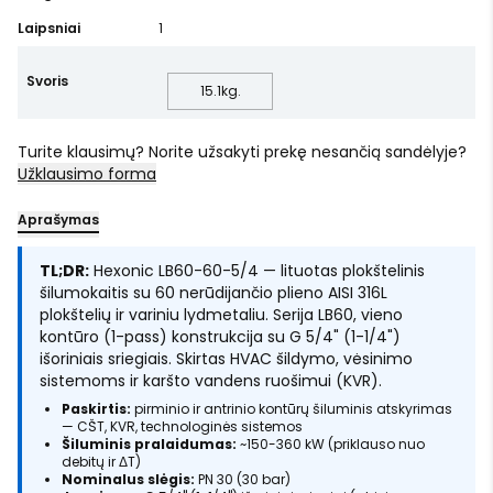
Laipsniai
1
Svoris
15.1
kg.
Turite klausimų? Norite užsakyti prekę nesančią sandėlyje?
Užklausimo forma
Aprašymas
TL;DR:
Hexonic LB60-60-5/4 — lituotas plokštelinis
šilumokaitis su 60 nerūdijančio plieno AISI 316L
plokštelių ir variniu lydmetaliu. Serija LB60, vieno
kontūro (1-pass) konstrukcija su G 5/4" (1-1/4")
išoriniais sriegiais. Skirtas HVAC šildymo, vėsinimo
sistemoms ir karšto vandens ruošimui (KVR).
Paskirtis:
pirminio ir antrinio kontūrų šiluminis atskyrimas
— CŠT, KVR, technologinės sistemos
Šiluminis pralaidumas:
~150-360 kW (priklauso nuo
debitų ir ΔT)
Nominalus slėgis:
PN 30 (30 bar)