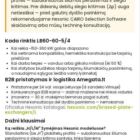
profilis — subalansuotas šilumos perdavimas ir slėgio
kritimas. Prie didesnių debitų slėgio kritimas (Δp) auga
netiesiškai — prieš galutinį dydžio parinkimą
rekomenduojame Hexonic CAIRO Selection Software
skaičiavimą arba mūsų techninę konsultaciją.
Kada rinktis LB60-60-5/4
Kai reikia ~150-360 kW galios diapazono
Kai vertinama kompaktiška, hermetiška konstrukcija be tarpinių
priežiūros
Kai darbo terpės — vanduo arba glikolio mišiniai (iki 50 %)
Kai statybos biudžetas riboja tarpinių šilumokaičių pasirinkimą,
o naudojimo sąlygos leidžia varinį lydmetalį
B2B pristatymas ir logistika Amegata.lt
Pristatome per 24 val. visoje Lietuvoje (iš sandėlio Vilniuje)
Konkurencinga B2B kaina — dažnai mažesnė nei rinkos vidurkis
Įmonėms — 30 d. mokėjimo terminas pagal sutartį
Techninė konsultacija dėl dydžio parinkimo — nemokamai
Oficialus Hexonic katalogas:
hexonic.com/brazed-plate-
exchangers/L
Dažni klausimai
Ką reiškia „H/L/M" žymėjimas Hexonic modeliuose?
Standartinis (be „H") plokštelių profilis — subalansuotas šilumos
perdavimo ir slėgio kritimo santykis, tinka tipinėms