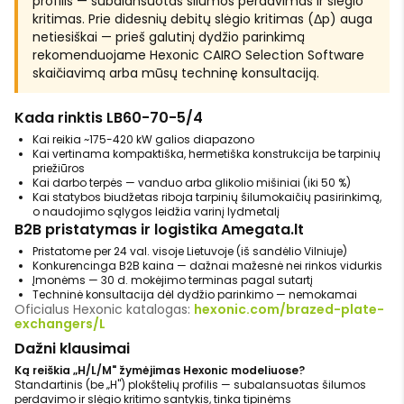
profilis — subalansuotas šilumos perdavimas ir slėgio
kritimas. Prie didesnių debitų slėgio kritimas (Δp) auga
netiesiškai — prieš galutinį dydžio parinkimą
rekomenduojame Hexonic CAIRO Selection Software
skaičiavimą arba mūsų techninę konsultaciją.
Kada rinktis LB60-70-5/4
Kai reikia ~175-420 kW galios diapazono
Kai vertinama kompaktiška, hermetiška konstrukcija be tarpinių
priežiūros
Kai darbo terpės — vanduo arba glikolio mišiniai (iki 50 %)
Kai statybos biudžetas riboja tarpinių šilumokaičių pasirinkimą,
o naudojimo sąlygos leidžia varinį lydmetalį
B2B pristatymas ir logistika Amegata.lt
Pristatome per 24 val. visoje Lietuvoje (iš sandėlio Vilniuje)
Konkurencinga B2B kaina — dažnai mažesnė nei rinkos vidurkis
Įmonėms — 30 d. mokėjimo terminas pagal sutartį
Techninė konsultacija dėl dydžio parinkimo — nemokamai
Oficialus Hexonic katalogas:
hexonic.com/brazed-plate-
exchangers/L
Dažni klausimai
Ką reiškia „H/L/M" žymėjimas Hexonic modeliuose?
Standartinis (be „H") plokštelių profilis — subalansuotas šilumos
perdavimo ir slėgio kritimo santykis, tinka tipinėms