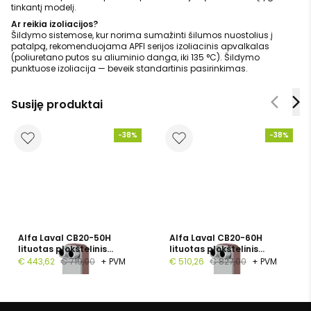
tinkantį modelį.
Ar reikia izoliacijos?
Šildymo sistemose, kur norima sumažinti šilumos nuostolius į
patalpą, rekomenduojama APFI serijos izoliacinis apvalkalas
(poliuretano putos su aliuminio danga, iki 135 °C). Šildymo
punktuose izoliacija — beveik standartinis pasirinkimas.
Susiję produktai
-38%
-38%
Alfa Laval CB20-50H
Alfa Laval CB20-60H
lituotas plokštelinis
lituotas plokštelinis
šilumokaitis, 1", 50
šilumokaitis, G 1", 60
€ 443,62
€ 719,00
+ PVM
€ 510,26
€ 827,00
+ PVM
plokštelių, PN 16
plokštelių, PN 16