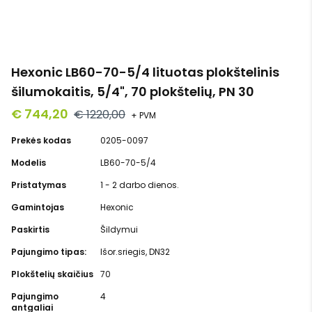
Hexonic LB60-70-5/4 lituotas plokštelinis
šilumokaitis, 5/4", 70 plokštelių, PN 30
€ 744,20
€ 1220,00
+ PVM
Prekės kodas
0205-0097
Modelis
LB60-70-5/4
Pristatymas
1 - 2 darbo dienos.
Gamintojas
Hexonic
Paskirtis
Šildymui
Pajungimo tipas:
Išor.sriegis, DN32
Plokštelių skaičius
70
Pajungimo
4
antgaliai