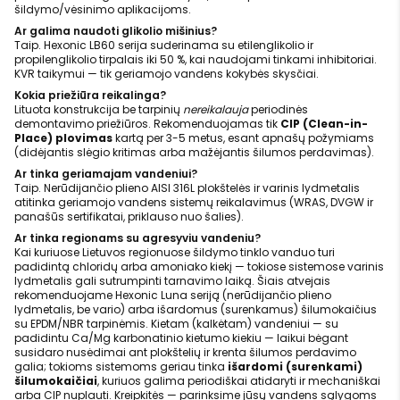
šildymo/vėsinimo aplikacijoms.
Ar galima naudoti glikolio mišinius?
Taip. Hexonic LB60 serija suderinama su etilenglikolio ir
propilenglikolio tirpalais iki 50 %, kai naudojami tinkami inhibitoriai.
KVR taikymui — tik geriamojo vandens kokybės skysčiai.
Kokia priežiūra reikalinga?
Lituota konstrukcija be tarpinių
nereikalauja
periodinės
demontavimo priežiūros. Rekomenduojamas tik
CIP (Clean-in-
Place) plovimas
kartą per 3-5 metus, esant apnašų požymiams
(didėjantis slėgio kritimas arba mažėjantis šilumos perdavimas).
Ar tinka geriamajam vandeniui?
Taip. Nerūdijančio plieno AISI 316L plokštelės ir varinis lydmetalis
atitinka geriamojo vandens sistemų reikalavimus (WRAS, DVGW ir
panašūs sertifikatai, priklauso nuo šalies).
Ar tinka regionams su agresyviu vandeniu?
Kai kuriuose Lietuvos regionuose šildymo tinklo vanduo turi
padidintą chloridų arba amoniako kiekį — tokiose sistemose varinis
lydmetalis gali sutrumpinti tarnavimo laiką. Šiais atvejais
rekomenduojame Hexonic Luna seriją (nerūdijančio plieno
lydmetalis, be vario) arba išardomus (surenkamus) šilumokaičius
su EPDM/NBR tarpinėmis. Kietam (kalkėtam) vandeniui — su
padidintu Ca/Mg karbonatinio kietumo kiekiu — laikui bėgant
susidaro nusėdimai ant plokštelių ir krenta šilumos perdavimo
galia; tokioms sistemoms geriau tinka
išardomi (surenkami)
šilumokaičiai
, kuriuos galima periodiškai atidaryti ir mechaniškai
arba CIP nuplauti. Kreipkitės — parinksime jūsų vandens sąlygoms