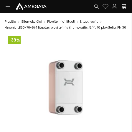
Pradžia
Šilumokaičiai
Plokšteliniai lituoti
Lituoti variu
Hexonic LB60-70-5/4 lituotas plokštelinis šilumokaitis, 5/4", 70 plokštelių, PN 30
-39%