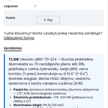
Laipsniai
1
Svoris
17.2
kg.
Turite klausimų? Norite užsakyti prekę nesančią sandėlyje?
Užklausimo forma
Aprašymas
TL;DR:
Hexonic LB60-70-5/4 — lituotas plokštelinis
šilumokaitis su 70 nerūdijančio plieno AISI 316L
plokštelių ir variniu lydmetaliu. Serija LB60, vieno
kontūro (1-pass) konstrukcija su G 5/4" (1-1/4")
išoriniais sriegiais. Skirtas HVAC šildymo, vėsinimo
sistemoms ir karšto vandens ruošimui (KVR).
Paskirtis:
pirminio ir antrinio kontūrų šiluminis atskyrimas
— CŠT, KVR, technologinės sistemos
Šiluminis pralaidumas:
~175-420 kW (priklauso nuo
debitų ir ΔT)
Nominalus slėgis:
PN 30 (30 bar)