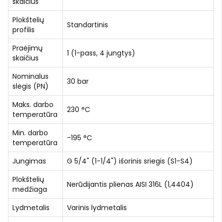
skaičius
Plokštelių
Standartinis
profilis
Praėjimų
1 (1-pass, 4 jungtys)
skaičius
Nominalus
30 bar
slėgis (PN)
Maks. darbo
230 °C
temperatūra
Min. darbo
-195 °C
temperatūra
Jungimas
G 5/4" (1-1/4") išorinis sriegis (S1-S4)
Plokštelių
Nerūdijantis plienas AISI 316L (1,4404)
medžiaga
Lydmetalis
Varinis lydmetalis