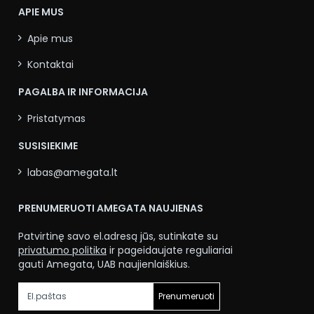
APIE MUS
Apie mus
Kontaktai
PAGALBA IR INFORMACIJA
Pristatymas
SUSISIEKIME
labas@amegata.lt
PRENUMERUOTI AMEGATA NAUJIENAS
Patvirtinę savo el.adresą jūs, sutinkate su
privatumo politika
ir pageidaujate reguliariai
gauti Amegata, UAB naujienlaiškius.
Prenumeruoti