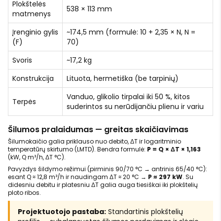
Plokštelės
538 × 113 mm
matmenys
Įrenginio gylis
~174,5 mm (formulė: 10 + 2,35 × N, N =
(F)
70)
Svoris
~17,2 kg
Konstrukcija
Lituota, hermetiška (be tarpinių)
Vanduo, glikolio tirpalai iki 50 %, kitos
Terpės
suderintos su nerūdijančiu plienu ir variu
Šilumos pralaidumas — greitas skaičiavimas
Šilumokaičio galia priklauso nuo debito, ΔT ir logaritminio
temperatūrų skirtumo (LMTD). Bendra formulė:
P = Q × ΔT × 1,163
(kW, Q m³/h, ΔT °C).
Pavyzdys šildymo režimui (pirminis 90/70 °C → antrinis 65/40 °C):
esant Q ≈ 12,8 m³/h ir naudingam ΔT ≈ 20 °C →
P ≈ 297 kW
. Su
didesniu debitu ir platesniu ΔT galia auga tiesiškai iki plokštelių
ploto ribos.
Projektuotojo pastaba:
Standartinis plokštelių