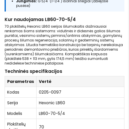
Jungimas:
G 5/4" (1-1/4") išoriniai sriegiai (abiejose
pusėse)
Kur naudojamas LB60-70-5/4
70 plokštelių Hexonic LB60 serijos šilumokaitis dažniausiai
renkamas šioms sistemoms: vidutinės ir didesnės galios šilumos
punktai, vėsinimo sistemų pirminis/antrinis atskyrimas, gamybinių
procesų šilumos regeneracija, solarinių ir geoterminių sistemų
atskyrimas. Lituota hermetiška konstrukcija be tarpinių nereikalauja
periodinės demontavimo priežiūros, kurios prireiktų išardomiems
(surenkamiems) šilumokaičiams. Kompaktiškas korpusas
(plokštelė 538 × 113 mm, gylis 174,5 mm) leidžia sumontuoti
nedidelėse techninėse patalpose.
Techninės specifikacijos
Parametras
Vertė
Kodas
0205-0097
Serija
Hexonic LB60
Modelis
LB60-70-5/4
Plokštelių
70