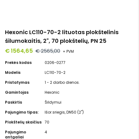
Hexonic LC110-70-2 lituotas plokštelinis
šilumokaitis, 2", 70 plokštelių, PN 25
€ 1564,65
€ 2565,00
+ PVM
Prekės kodas
0206-0277
Modelis
LC110-70-2
Pristatymas
1 - 2 darbo dienos.
Gamintojas
Hexonic
Paskirtis
Šildymui
Pajungimo tipas:
Išor.sriegis, DN50 (2")
Plokštelių skaičius
70
Pajungimo
4
antgaliai