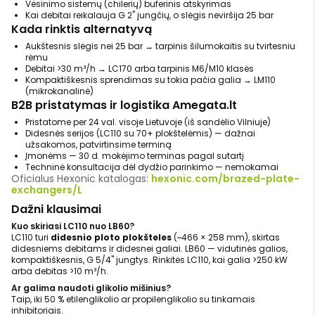
Vėsinimo sistemų (chilerių) buferinis atskyrimas
Kai debitai reikalauja G 2" jungčių, o slėgis neviršija 25 bar
Kada rinktis alternatyvą
Aukštesnis slėgis nei 25 bar → tarpinis šilumokaitis su tvirtesniu
rėmu
Debitai >30 m³/h → LC170 arba tarpinis M6/M10 klasės
Kompaktiškesnis sprendimas su tokia pačia galia → LM110
(mikrokanalinė)
B2B pristatymas ir logistika Amegata.lt
Pristatome per 24 val. visoje Lietuvoje (iš sandėlio Vilniuje)
Didesnės serijos (LC110 su 70+ plokštelėmis) — dažnai
užsakomos, patvirtinsime terminą
Įmonėms — 30 d. mokėjimo terminas pagal sutartį
Techninė konsultacija dėl dydžio parinkimo — nemokamai
Oficialus Hexonic katalogas:
hexonic.com/brazed-plate-
exchangers/L
Dažni klausimai
Kuo skiriasi LC110 nuo LB60?
LC110 turi
didesnio ploto plokšteles
(~466 × 258 mm), skirtas
didesniems debitams ir didesnei galiai. LB60 — vidutinės galios,
kompaktiškesnis, G 5/4" jungtys. Rinkitės LC110, kai galia >250 kW
arba debitas >10 m³/h.
Ar galima naudoti glikolio mišinius?
Taip, iki 50 % etilenglikolio ar propilenglikolio su tinkamais
inhibitoriais.