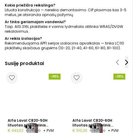
Kokia priežiūra reikalinga?
Lituota konstrukcija — nereikia demontavimo. CIP plovimas kas 3-5
metus, jei atsiranda apnašų požymių.
Ar tinka geriamajam vandeniui?
Taip. AISI 316L plokštelės ir varinis lydmetalis atitinka WRAS/DVGW
reikalavimus.
Ar reikia izoliacijos?
Rekomenduojama APFI serijos izoliacinis apvalkalas — tinka LC110
plokštelių skaičiaus grupėms (10-20, 21-40, 41-60, 61-80, 81-100).
Susiję produktai
-38%
-38%
Alfa Laval CB20-50H
Alfa Laval CB20-60H
lituotas plokštelinis
lituotas plokštelinis
šilumokaitis, 1", 50
šilumokaitis, G 1", 60
€ 443,62
€ 719,00
+ PVM
€ 510,26
€ 827,00
+ PVM