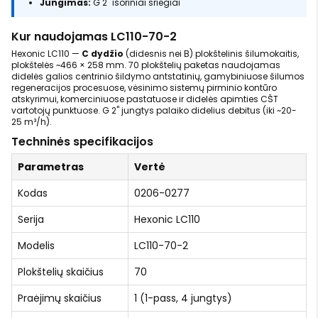
Jungimas:
G 2" išoriniai sriegiai
Kur naudojamas LC110-70-2
Hexonic LC110 —
C dydžio
(didesnis nei B) plokštelinis šilumokaitis,
plokštelės ~466 × 258 mm. 70 plokštelių paketas naudojamas
didelės galios centrinio šildymo antstatinių, gamybiniuose šilumos
regeneracijos procesuose, vėsinimo sistemų pirminio kontūro
atskyrimui, komerciniuose pastatuose ir didelės apimties CŠT
vartotojų punktuose. G 2" jungtys palaiko didelius debitus (iki ~20-
25 m³/h).
Techninės specifikacijos
Parametras
Vertė
Kodas
0206-0277
Serija
Hexonic LC110
Modelis
LC110-70-2
Plokštelių skaičius
70
Praėjimų skaičius
1 (1-pass, 4 jungtys)