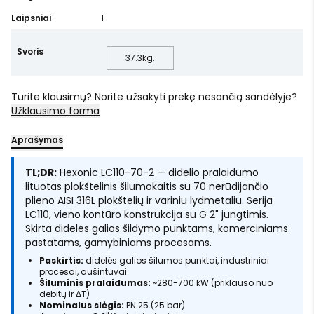
Laipsniai
1
Svoris
37.3
kg.
Turite klausimų? Norite užsakyti prekę nesančią sandėlyje?
Užklausimo forma
Aprašymas
TL;DR:
Hexonic LC110-70-2 — didelio pralaidumo
lituotas plokštelinis šilumokaitis su 70 nerūdijančio
plieno AISI 316L plokštelių ir variniu lydmetaliu. Serija
LC110, vieno kontūro konstrukcija su G 2" jungtimis.
Skirta didelės galios šildymo punktams, komerciniams
pastatams, gamybiniams procesams.
Paskirtis:
didelės galios šilumos punktai, industriniai
procesai, aušintuvai
Šiluminis pralaidumas:
~280-700 kW (priklauso nuo
debitų ir ΔT)
Nominalus slėgis:
PN 25 (25 bar)