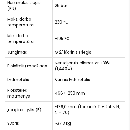
Nominalus slėgis
25 bar
(PN)
Maks. darbo
230 °C
temperatūra
Min. darbo
-195 °C
temperatūra
Jungimas
G 2" išorinis sriegis
Nerūdijantis plienas AISI 316L
Plokštelių medžiaga
(1,4404)
Lydmetalis
Varinis lydmetalis
Plokštelės
466 × 258 mm
matmenys
~179,0 mm (formulė: 11 + 2,4 × N,
Įrenginio gylis (F)
N = 70)
Svoris
~37,3 kg