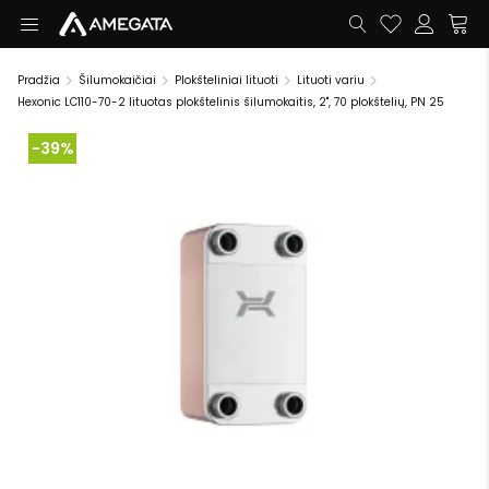
Pradžia
Šilumokaičiai
Plokšteliniai lituoti
Lituoti variu
Hexonic LC110-70-2 lituotas plokštelinis šilumokaitis, 2", 70 plokštelių, PN 25
-39%