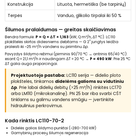
Konstrukcija
Lituota, hermetiška (be tarpinių)
Terpės
Vanduo, glikolio tirpalai iki 50 %
Šilumos pralaidumas — greitas skaičiavimas
Bendra formulė:
P = Q × ΔT × 1,163
(kW, Q m³/h, ΔT °C). LC110
plokštelės skirtos didesniems debitams — G 2" jungtys leidžia
praleisti iki ~25 m³/h vandens su priimtinu Δp.
Pavyzdys šildymo režimui (pirminis 90/70 °C → antrinis 65/40 °C):
esant Q ≈ 21,1 m³/h ir naudingam ΔT ≈ 20 °C →
P ≈ 490 kW
. Prie 25 °C
ΔT galia auga proporcingai.
Projektuotojo pastaba:
LC110 serija — didelio ploto
plokštelės, tinkamos
didelėms galioms su vidutiniu
Δp
. Prie labai didelių debitų (>25 m³/h) rinkitės LC170
arba LM110 (mikrokanalinę). PN 25 bar riba svarbi CŠT
tinklams su galimu vandens smūgiu — įvertinkite
hidraulinius perkrovimus.
Kada rinktis LC110-70-2
Didelės galios šildymo punktai (~280-700 kW)
Gamybinių procesų šilumos regeneracija