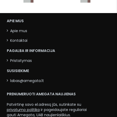
plokštelių, PN 16
plokštelių, PN 16
APIE MUS
Apie mus
Kontaktai
PAGALBA IR INFORMACIJA
Pristatymas
SUSISIEKIME
labas@amegata.lt
PRENUMERUOTI AMEGATA NAUJIENAS
Patvirtinę savo el.adresą jūs, sutinkate su
privatumo politika
ir pageidaujate reguliariai
gauti Amegata, UAB naujienlaiškius.