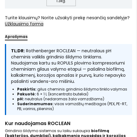
1.3
kg.
Turite klausimų? Norite užsakyti prekę nesančią sandėlyje?
Užklausimo forma
Aprašymas
TL;DR:
Rothenberger ROCLEAN — neutralaus pH
cheminis valiklis grindinio šildymo tinklams.
Naudojamas kartu su ROPULS plovimo kompresoriumi
cheminiam gilaus valymo etapui — pašalina biofilmą,
kalkakmenį, korozijos apnašas ir purvą, kurio nepavyko
pašalinti vandens-oro mišiniu.
Paskirtis:
gilus cheminis grindinio šildymo tinklo valymas
Pakuotė:
6 × 1 L (koncentrato buteliai)
pH:
neutralus (nedaromas žala vamzdžiams)
Suderinamumas:
visos vamzdžių medžiagos (PEX, PE-RT,
PB, varinis, plieninis)
Kur naudojamas ROCLEAN
Grindinio šildymo sistemos su laiku sukaupia
biofilmą
(bakterijos, dumbliai), kalkakmenio nuosėdas ir korozijos