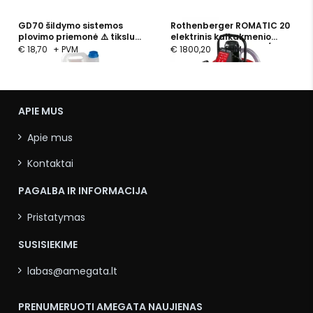
GD70 šildymo sistemos
Rothenberger ROMATIC 20
plovimo priemonė ⚠️ tikslus
elektrinis kalkakmenio
gamintojas verifikuojamas
šalinimo siurblys, 15 L / 40
€ 18,70
+ PVM
€ 1800,20
+ PVM
L/min
APIE MUS
Apie mus
Kontaktai
PAGALBA IR INFORMACIJA
Pristatymas
SUSISIEKIME
labas@amegata.lt
PRENUMERUOTI AMEGATA NAUJIENAS