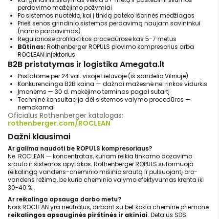
perdavimo mažėjimo požymiai
Po sistemos nuotėkio, kai į tinklą pateko išorinės medžiagos
Prieš senos grindinio sistemos perdavimą naujam savininkui
(namo pardavimas)
Reguliariose profilaktikos procedūrose kas 5-7 metus
Būtinas:
Rothenberger ROPULS plovimo kompresorius arba
ROCLEAN injektorius
B2B pristatymas ir logistika Amegata.lt
Pristatome per 24 val. visoje Lietuvoje (iš sandėlio Vilniuje)
Konkurencinga B2B kaina — dažnai mažesnė nei rinkos vidurkis
Įmonėms — 30 d. mokėjimo terminas pagal sutartį
Techninė konsultacija dėl sistemos valymo procedūros —
nemokamai
Oficialus Rothenberger katalogas:
rothenberger.com/ROCLEAN
Dažni klausimai
Ar galima naudoti be ROPULS kompresoriaus?
Ne. ROCLEAN — koncentratas, kuriam reikia tinkamo dozavimo
srauto ir sistemos apytakos. Rothenberger ROPULS suformuoja
reikalingą vandens-cheminio mišinio srautą ir pulsuojantį oro-
vandens režimą, be kurio cheminio valymo efektyvumas krenta iki
30-40 %.
Ar reikalinga apsauga darbo metu?
Nors ROCLEAN yra neutralus, dirbant su bet kokia chemine priemone
reikalingos apsauginės pirštinės ir akiniai
. Detalus SDS