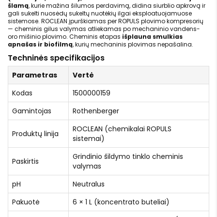
šlamą
, kurie mažina šilumos perdavimą, didina siurblio apkrovą ir
gali sukelti nuosėdų sukeltų nuotėkių ilgai eksploatuojamuose
sistemose. ROCLEAN įpurškiamas per ROPULS plovimo kompresorių
— cheminis gilus valymas atliekamas po mechaninio vandens-
oro mišinio plovimo. Cheminis etapas
išplauna smulkias
apnašas ir biofilmą
, kurių mechaninis plovimas nepašalina.
Techninės specifikacijos
Parametras
Vertė
Kodas
1500000159
Gamintojas
Rothenberger
ROCLEAN (chemikalai ROPULS
Produktų linija
sistemai)
Grindinio šildymo tinklo cheminis
Paskirtis
valymas
pH
Neutralus
Pakuotė
6 × 1 L (koncentrato buteliai)