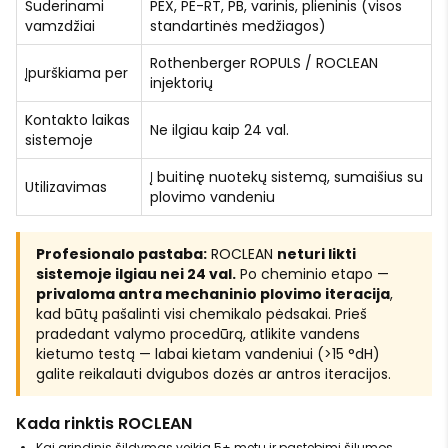
Suderinami
PEX, PE-RT, PB, varinis, plieninis (visos
vamzdžiai
standartinės medžiagos)
Rothenberger ROPULS / ROCLEAN
Įpurškiama per
injektorių
Kontakto laikas
Ne ilgiau kaip 24 val.
sistemoje
Į buitinę nuotekų sistemą, sumaišius su
Utilizavimas
plovimo vandeniu
Profesionalo pastaba:
ROCLEAN
neturi likti
sistemoje ilgiau nei 24 val.
Po cheminio etapo —
privaloma antra mechaninio plovimo iteracija
,
kad būtų pašalinti visi chemikalo pėdsakai. Prieš
pradedant valymo procedūrą, atlikite vandens
kietumo testą — labai kietam vandeniui (>15 °dH)
galite reikalauti dvigubos dozės ar antros iteracijos.
Kada rinktis ROCLEAN
Kai grindinis šildymas veikia 5+ metų ir pastebimi šilumos