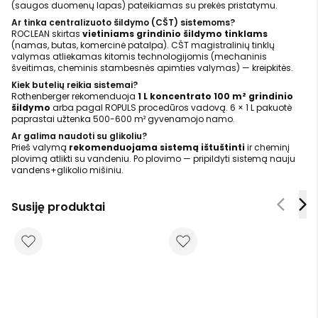
(saugos duomenų lapas) pateikiamas su prekės pristatymu.
Ar tinka centralizuoto šildymo (CŠT) sistemoms?
ROCLEAN skirtas
vietiniams grindinio šildymo tinklams
(namas, butas, komercinė patalpa). CŠT magistralinių tinklų
valymas atliekamas kitomis technologijomis (mechaninis
šveitimas, cheminis stambesnės apimties valymas) — kreipkitės.
Kiek butelių reikia sistemai?
Rothenberger rekomenduoja
1 L koncentrato 100 m² grindinio
šildymo
arba pagal ROPULS procedūros vadovą. 6 × 1 L pakuotė
paprastai užtenka 500-600 m² gyvenamojo namo.
Ar galima naudoti su glikoliu?
Prieš valymą
rekomenduojama sistemą ištuštinti
ir cheminį
plovimą atlikti su vandeniu. Po plovimo — pripildyti sistemą nauju
vandens+glikolio mišiniu.
Susiję produktai