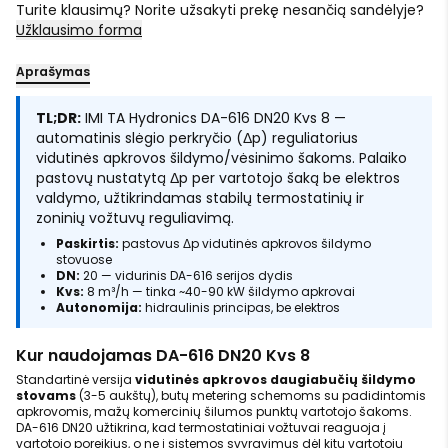
Turite klausimų? Norite užsakyti prekę nesančią sandėlyje?
Užklausimo forma
Aprašymas
TL;DR:
IMI TA Hydronics DA-616 DN20 Kvs 8 —
automatinis slėgio perkryčio (Δp) reguliatorius
vidutinės apkrovos šildymo/vėsinimo šakoms. Palaiko
pastovų nustatytą Δp per vartotojo šaką be elektros
valdymo, užtikrindamas stabilų termostatinių ir
zoninių vožtuvų reguliavimą.
Paskirtis:
pastovus Δp vidutinės apkrovos šildymo
stovuose
DN:
20 — vidurinis DA-616 serijos dydis
Kvs:
8 m³/h — tinka ~40-90 kW šildymo apkrovai
Autonomija:
hidraulinis principas, be elektros
Kur naudojamas DA-616 DN20 Kvs 8
Standartinė versija
vidutinės apkrovos daugiabučių šildymo
stovams
(3-5 aukštų), butų metering schemoms su padidintomis
apkrovomis, mažų komercinių šilumos punktų vartotojo šakoms.
DA-616 DN20 užtikrina, kad termostatiniai vožtuvai reaguoja į
vartotojo poreikius, o ne į sistemos svyravimus dėl kitų vartotojų