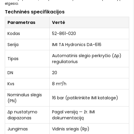
elgesio.
Techninės specifikacijos
Parametras
Vertė
Kodas
52-861-020
Serija
IMI TA Hydronics DA-616
Automatinis slėgio perkryčio (Δp)
Tipas
reguliatorius
DN
20
Kvs
8 m³/h
Nominalus slėgis
16 bar (patikrinkite IMI kataloge)
(PN)
Δp nustatymo
Pagal versiją — žr. IMI
diapazonas
dokumentaciją
Jungimas
Vidinis sriegis (Rp)