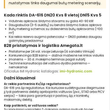
nustatymas tinka daugumai butų metering scenarijų.
Kada rinktis DA-616 DN20 Kvs 8 vietoj DN15 Kvs 5
Vidutinės apkrovos šildymo stovams su galia 40-90 kW
Daugiabučiai (3-5 aukštų) su bendra šildymo šakos apkrova
Butų metering schemos su didesnėmis butų apkrovomis (>100
m²)
Kai reikia rezervo augimo potencialui — DN20 palieka daugiau
galimybių priedavimui
B2B pristatymas ir logistika Amegata.lt
Pristatome per 24 val. visoje Lietuvoje (iš sandėlio Vilniuje)
Konkurencinga B2B kaina — dažnai mažesnė nei rinkos vidurkis
Įmonėms — 30 d. mokėjimo terminas pagal sutartį
Techninė konsultacija dėl vožtuvo dydžio parinkimo —
nemokamai
Oficialus IMI Hydronic katalogas:
imi-hydronic.com
Dažni klausimai
Ar reikia partnerinio Kv/Δp reguliatoriaus?
DA-616 yra Δp reguliatorius. Kai kuriuose sudėtinguose diegimuose
jį lydi partnerinis debitą apribojantis vožtuvas (pvz., STAD arba PICV
serijos) — tokia pora garantuoja ir pastovų Δp, ir konkretų
maksimalų debitą.
Kaip patikrinti, ar vožtuvas veikia?
Su impulsinio vamzdelio T-šakomis galima matuoti Δp per