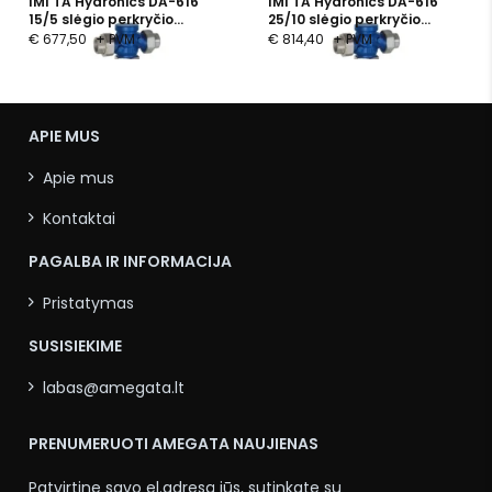
IMI TA Hydronics DA-616
IMI TA Hydronics DA-616
15/5 slėgio perkryčio
25/10 slėgio perkryčio
reguliatorius
reguliatorius
€ 677,50
+ PVM
€ 814,40
+ PVM
APIE MUS
Apie mus
Kontaktai
PAGALBA IR INFORMACIJA
Pristatymas
SUSISIEKIME
labas@amegata.lt
PRENUMERUOTI AMEGATA NAUJIENAS
Patvirtinę savo el.adresą jūs, sutinkate su