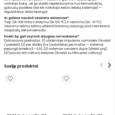
vartotojo šaką. Jei Δp stabili nepriklausomai nuo termostatinių
galvučių padėties (kai kiti vartotojai keičia debitą sistemoje) —
reguliatorius dirba teisingai.
Ar galima naudoti vėsinimo sistemose?
Taip. DA-616 tinka ir šildymui (iki 120 °C), ir vėsinimui (iki -10 °C).
Vėsinimo režimu būtina užtikrinti tinkamą izoliaciją, kad membrana
neapšaltų dėl kondensato.
Kodėl Δp gali svyruoti daugiau nei laukiama?
Dažniausios priežastys: (1) užsikimšęs impulsinis vamzdelis (išvalyti
/ pakeisti), (2) per didelis Kvs (autoritetas per mažas — sistemai
perjungti prireikia β > 0,5), (3) sistemos vandens dujos (išleisti orą),
(4) purvas ant vožtuvo sėdynės (išvalyti su filtru prieš vožtuvą).
Susiję produktai