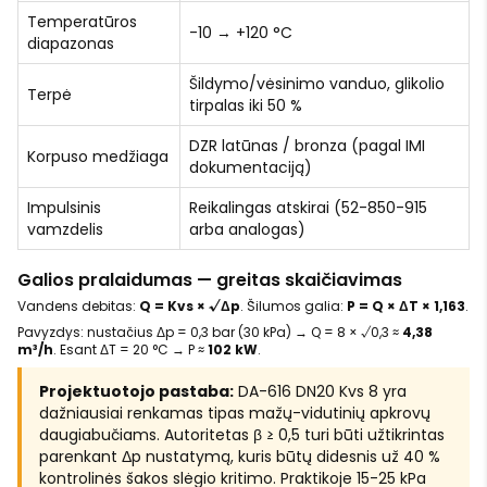
Temperatūros
-10 → +120 °C
diapazonas
Šildymo/vėsinimo vanduo, glikolio
Terpė
tirpalas iki 50 %
DZR latūnas / bronza (pagal IMI
Korpuso medžiaga
dokumentaciją)
Impulsinis
Reikalingas atskirai (52-850-915
vamzdelis
arba analogas)
Galios pralaidumas — greitas skaičiavimas
Vandens debitas:
Q = Kvs × √Δp
. Šilumos galia:
P = Q × ΔT × 1,163
.
Pavyzdys: nustačius Δp = 0,3 bar (30 kPa) → Q = 8 × √0,3 ≈
4,38
m³/h
. Esant ΔT = 20 °C → P ≈
102 kW
.
Projektuotojo pastaba:
DA-616 DN20 Kvs 8 yra
dažniausiai renkamas tipas mažų-vidutinių apkrovų
daugiabučiams. Autoritetas β ≥ 0,5 turi būti užtikrintas
parenkant Δp nustatymą, kuris būtų didesnis už 40 %
kontrolinės šakos slėgio kritimo. Praktikoje 15-25 kPa