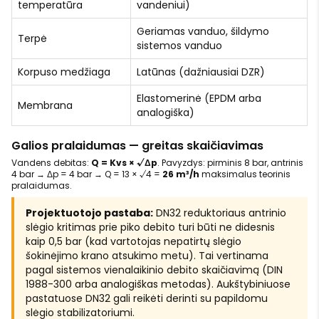
temperatūra
vandeniui)
Geriamas vanduo, šildymo
Terpė
sistemos vanduo
Korpuso medžiaga
Latūnas (dažniausiai DZR)
Elastomerinė (EPDM arba
Membrana
analogiška)
Galios pralaidumas — greitas skaičiavimas
Vandens debitas:
Q = Kvs × √Δp
. Pavyzdys: pirminis 8 bar, antrinis
4 bar → Δp = 4 bar → Q = 13 × √4 =
26 m³/h
maksimalus teorinis
pralaidumas.
Projektuotojo pastaba:
DN32 reduktoriaus antrinio
slėgio kritimas prie piko debito turi būti ne didesnis
kaip 0,5 bar (kad vartotojas nepatirtų slėgio
šokinėjimo krano atsukimo metu). Tai vertinama
pagal sistemos vienalaikinio debito skaičiavimą (DIN
1988-300 arba analogiškas metodas). Aukštybiniuose
pastatuose DN32 gali reikėti derinti su papildomu
slėgio stabilizatoriumi.