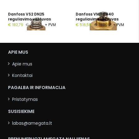
Danfoss VS2 DN25
Danfoss VM2 DN40
reguliavimo vožtuvas
reguliavimo vožtuvas
€ 182,79
€ 270,00
+ PVM
€ 516,55
€ 763,00
+ PVM
APIE MUS
Apie mus
Kontaktai
PAGALBA IR INFORMACIJA
Pristatymas
SUSISIEKIME
labas@amegata.lt