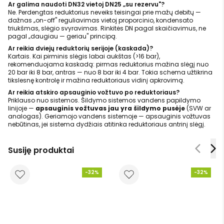
Ar galima naudoti DN32 vietoj DN25 „su rezervu"?
Ne. Perdengtas reduktorius neveiks teisingai prie mažų debitų —
dažnas „on-off" reguliavimas vietoj proporcinio, kondensato
triukšmas, slėgio svyravimas. Rinkitės DN pagal skaičiavimus, ne
pagal „daugiau — geriau" principą.
Ar reikia dviejų reduktorių serijoje (kaskada)?
Kartais. Kai pirminis slėgis labai aukštas (>16 bar),
rekomenduojama kaskadą: pirmas reduktorius mažina slėgį nuo
20 bar iki 8 bar, antras — nuo 8 bar iki 4 bar. Tokia schema užtikrina
tikslesnę kontrolę ir mažina reduktoriaus vidinį apkrovimą.
Ar reikia atskiro apsauginio vožtuvo po reduktoriaus?
Priklauso nuo sistemos. Šildymo sistemos vandens papildymo
linijoje —
apsauginis vožtuvas jau yra šildymo pusėje
(SVW ar
analogas). Geriamojo vandens sistemoje — apsauginis vožtuvas
nebūtinas, jei sistema dydžiais atitinka reduktoriaus antrinį slėgį.
Susiję produktai
-32%
-32%