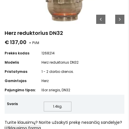
Herz reduktorius DN32
€ 137,00
+ PVM
Prekės kodas
1268214
Modelis
Herz reduktorius DN32
Pristatymas
1 - 2 darbo dienos.
Gamintojas
Herz
Pajungimo tipas:
Išor.sriegis, DN32
Svoris
1.4
kg.
Turite klausimų? Norite užsakyti prekę nesančią sandėlyje?
Užklausimo forma