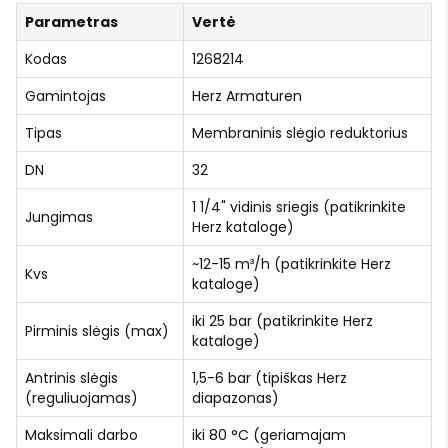
Parametras
Vertė
Kodas
1268214
Gamintojas
Herz Armaturen
Tipas
Membraninis slėgio reduktorius
DN
32
1 1/4" vidinis sriegis (patikrinkite
Jungimas
Herz kataloge)
~12-15 m³/h (patikrinkite Herz
Kvs
kataloge)
iki 25 bar (patikrinkite Herz
Pirminis slėgis (max)
kataloge)
Antrinis slėgis
1,5-6 bar (tipiškas Herz
(reguliuojamas)
diapazonas)
Maksimali darbo
iki 80 °C (geriamajam