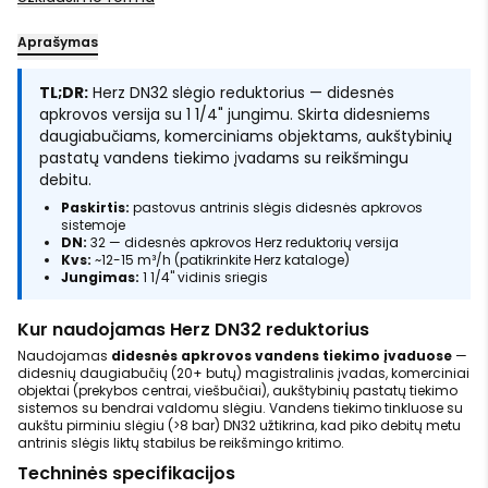
Aprašymas
TL;DR:
Herz DN32 slėgio reduktorius — didesnės
apkrovos versija su 1 1/4" jungimu. Skirta didesniems
daugiabučiams, komerciniams objektams, aukštybinių
pastatų vandens tiekimo įvadams su reikšmingu
debitu.
Paskirtis:
pastovus antrinis slėgis didesnės apkrovos
sistemoje
DN:
32 — didesnės apkrovos Herz reduktorių versija
Kvs:
~12-15 m³/h (patikrinkite Herz kataloge)
Jungimas:
1 1/4" vidinis sriegis
Kur naudojamas Herz DN32 reduktorius
Naudojamas
didesnės apkrovos vandens tiekimo įvaduose
—
didesnių daugiabučių (20+ butų) magistralinis įvadas, komerciniai
objektai (prekybos centrai, viešbučiai), aukštybinių pastatų tiekimo
sistemos su bendrai valdomu slėgiu. Vandens tiekimo tinkluose su
aukštu pirminiu slėgiu (>8 bar) DN32 užtikrina, kad piko debitų metu
antrinis slėgis liktų stabilus be reikšmingo kritimo.
Techninės specifikacijos