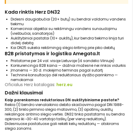
Kada rinktis Herz DN32
Didesni daugiabučiai (20+ butų) su bendrai valdomu vandens
tiekimu
Komerciniai objektai su reikšmingu vandens sunaudojimu
(viešbučiai, sanatorijos)
Aukštybiniai pastatai (10+ aukštų), kur bendra tiekimo linija turi
didelį debitą
Kai DN25 sukelia reikšmingą slėgio kritimą prie piko debitų
B2B pristatymas ir logistika Amegata.lt
Pristatome per 24 val. visoje Lietuvoje (iš sandėlio Vilniuje)
Konkurencinga B2B kaina — dažnai mažesnė nei rinkos vidurkis
Įmonėms — 30 d. mokėjimo terminas pagal sutartį
Techninė konsultacija dėl reduktoriaus dydžio parinkimo —
nemokamai
Oficialus Herz katalogas:
herz.eu
Dažni klausimai
Kaip parenkamas reduktoriaus DN aukštybiniame pastate?
Reikia (1) bendro vienalaikinio debito skaičiavimo pagal DIN 1988-
300, (2) tinklo pirminio slėgio matavimo, (3) apatinių aukštų
reikalingos antrinio slėgio vertės. DN32 tinka pastatams su bendra
apkrova iki ~30-40 vartotojo taškų (per vieną reduktorių).
Didesniuose pastatuose gali reikėti kelių reduktorių — atskiroms
slėgio zonoms.