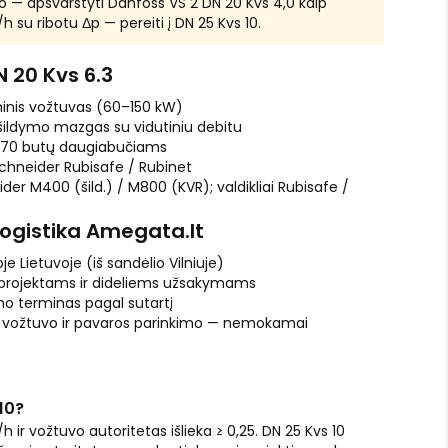
o — apsvarstyti Danfoss VS 2 DN 20 Kvs 4,0 kaip
h su ribotu Δp — pereiti į DN 25 Kvs 10.
N 20 Kvs 6.3
inis vožtuvas (60–150 kW)
 šildymo mazgas su vidutiniu debitu
0–70 butų daugiabučiams
chneider Rubisafe / Rubinet
er M400 (šild.) / M800 (KVR); valdikliai Rubisafe /
logistika Amegata.lt
je Lietuvoje (iš sandėlio Vilniuje)
 projektams ir dideliems užsakymams
o terminas pagal sutartį
l vožtuvo ir pavaros parinkimo — nemokamai
10?
/h ir vožtuvo autoritetas išlieka ≥ 0,25. DN 25 Kvs 10