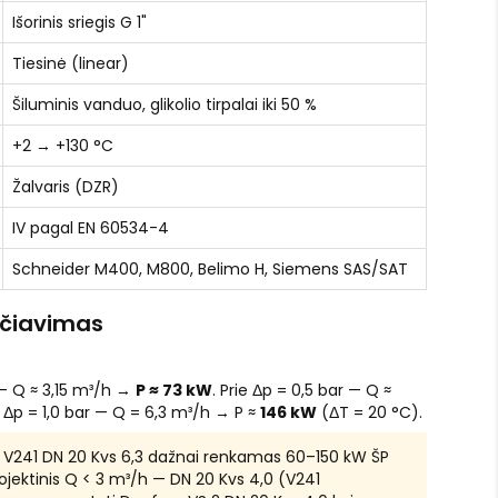
Išorinis sriegis G 1"
Tiesinė (linear)
Šiluminis vanduo, glikolio tirpalai iki 50 %
+2 → +130 °C
Žalvaris (DZR)
IV pagal EN 60534-4
Schneider M400, M800, Belimo H, Siemens SAS/SAT
aičiavimas
 — Q ≈ 3,15 m³/h →
P ≈ 73 kW
. Prie Δp = 0,5 bar — Q ≈
ie Δp = 1,0 bar — Q = 6,3 m³/h → P ≈
146 kW
(ΔT = 20 °C).
V241 DN 20 Kvs 6,3 dažnai renkamas 60–150 kW ŠP
ojektinis Q < 3 m³/h — DN 20 Kvs 4,0 (V241