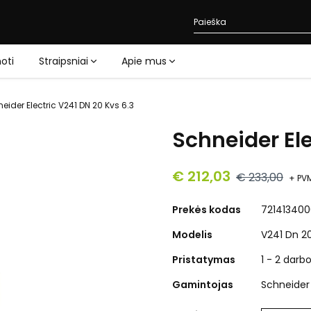
oti
Straipsniai
Apie mus
eider Electric V241 DN 20 Kvs 6.3
Schneider Ele
€ 212,03
€ 233,00
+ PV
Prekės kodas
721413400
Modelis
V241 Dn 20
Pristatymas
1 - 2 darb
Gamintojas
Schneider 