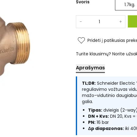
Svoris
1.7
kg.
-
+
Pridėti į patikusias prek
Turite klausimų? Norite užsa
Aprašymas
TL;DR:
Schneider Electric 
reguliavimo vožtuvas vidu
mažo–vidutinio daugiabuč
galia.
Tipas:
dvieigis (2-way),
DN + Kvs:
DN 20, Kvs =
PN:
16 bar
Δp diapazonas:
iki 4