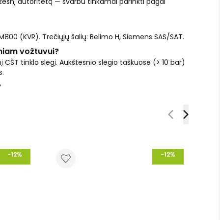
esnį autoritetą — svarbu tinkamai parinkti pagal
M800 (KVR). Trečiųjų šalių: Belimo H, Siemens SAS/SAT.
iniam vožtuvui?
į CŠT tinklo slėgį. Aukštesnio slėgio taškuose (> 10 bar)
s.
?
-12%
-12%