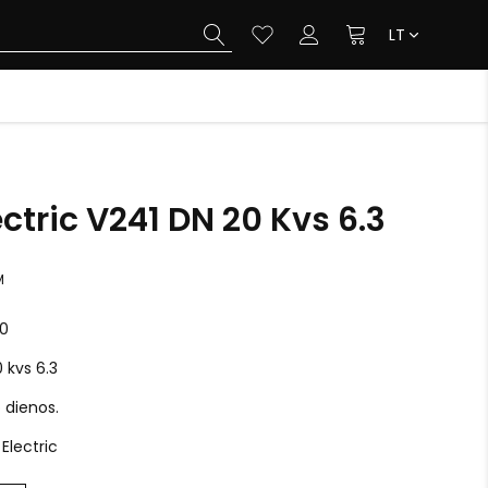
LT
ctric V241 DN 20 Kvs 6.3
M
0
 kvs 6.3
o dienos.
Electric