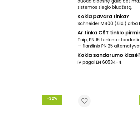
duoda didesnę galią bet maž
sistemos slėgio biudžetą.
Kokia pavara tinka?
Schneider M400 (šild.) arba 
Ar tinka CŠT tinklo pirm
Taip, PN 16 tenkina standartin
— flanšinis PN 25 alternatyva
Kokia sandarumo klasė
IV pagal EN 60534-4.
-32%