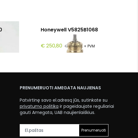
0
Honeywell V5825B1068
€ 250,80
€ 285,00
+ PVM
PRENUMERUOTI AMEGATA NAUJIENAS
Patvirtinę savo el.adresą jūs, sutinkate su
privatumo politika
ir pageidaujate reguliariai
gauti Amegata, UAB naujienlaiškius.
Prenumeruoti