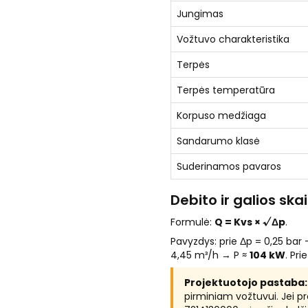
Jungimas
Vožtuvo charakteristika
Terpės
Terpės temperatūra
Korpuso medžiaga
Sandarumo klasė
Suderinamos pavaros
Debito ir galios sk
Formulė:
Q = Kvs × √Δp
.
Pavyzdys: prie Δp = 0,25 bar
4,45 m³/h → P ≈
104 kW
. Pr
Projektuotojo pastaba:
pirminiam vožtuvui. Jei pr