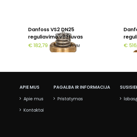
Danfoss VS2 DN25
Danf
reguliavimo vožtuvas
regu
€ 182,79
€ 516
€ 270,00
+ PVM
APIE MUS
PAGALBA IR INFORMACIJA
SUSISIE
Apie mus
Pristatymas
labas
Kontaktai