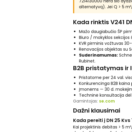
7214130000 nėra šio dydži
alternatyvą). Jei Q > 5 m³/
Kada rinktis V241 D
Mažo daugiabučio ŠP pirm
Biuro / mokyklos sekcijos
KVR pirminis vožtuvas 3
Renovacijos objektas su S
Suderinamumas:
Schneid
Rubinet.
B2B pristatymas ir 
Pristatome per 24 val. viso
Konkurencinga B2B kaina
Įmonėms — 30 d. mokėjim
Techninė konsultacija dė
Gamintojas:
se.com
Dažni klausimai
Kada pereiti į DN 25 Kvs 
Kai projektinis debitas > 5 m³