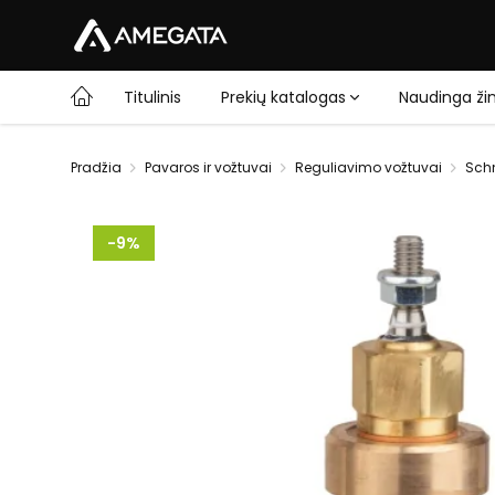
Titulinis
Prekių katalogas
Naudinga žin
Pradžia
Pavaros ir vožtuvai
Reguliavimo vožtuvai
Schn
-9%