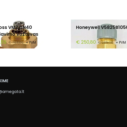
oss VM2 DN40
Honeywell V5825B105
liavimo vožtuvas
,55
€ 250,80
€ 763,00
+ PVM
€ 285,00
+ PVM
KIME
@amegata.lt