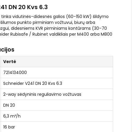
1 DN 20 Kvs 6.3
 tinka vidutinės–didesnės galios (60–150 kW) šildymo
ilumos punkto pirminiam vožtuvui, biurų arba
azgui, didesniems KVR pirminiams kontūrams (30–70
ider Rubisafe / Rubinet valdikliais per M400 arba M800
cijos
Vertė
7214134000
Schneider V241 DN 20 Kvs 6.3
2-way sėdyninis reguliavimo vožtuvas
DN 20
6,3 m³/h
16 bar