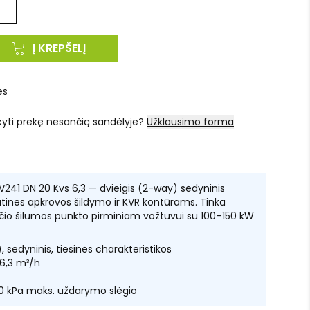
Į KREPŠELĮ
es
kyti prekę nesančią sandėlyje?
Užklausimo forma
V241 DN 20 Kvs 6,3 — dvieigis (2-way) sėdyninis
tinės apkrovos šildymo ir KVR kontūrams. Tinka
io šilumos punkto pirminiam vožtuvui su 100–150 kW
 sėdyninis, tiesinės charakteristikos
 6,3 m³/h
00 kPa maks. uždarymo slėgio