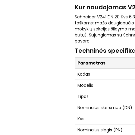
Kur naudojamas V24
Schneider V241 DN 20 Kvs 6,3
taškams: mažo daugiabučio š
mokyklų sekcijos šildymo m
butų). Sujungiamas su Schne
pavarą.
Techninės specifika
Parametras
Kodas
Modelis
Tipas
Nominalus skersmuo (DN)
Kvs
Nominalus slėgis (PN)