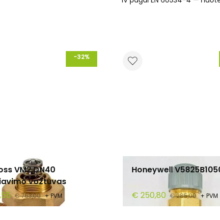
IV pagal EN 60534-4 — nuotėk
-32%
oss VM2 DN40
Honeywell V5825B105
liavimo vožtuvas
,55
€ 250,80
€ 763,00
+ PVM
€ 285,00
+ PVM