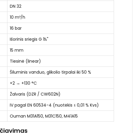
DN 32
10 m³/h
16 bar
Išorinis sriegis G 1½"
15 mm
Tiesinė (linear)
Šiluminis vanduo, glikolio tirpalai iki 50 %
+2 → +130 °C
Žalvaris (DZR / CW602N)
IV pagal EN 60534-4 (nuotėkis ≤ 0,01 % Kvs)
Ouman M31A150, M31C150, M41A15
aičiavimas