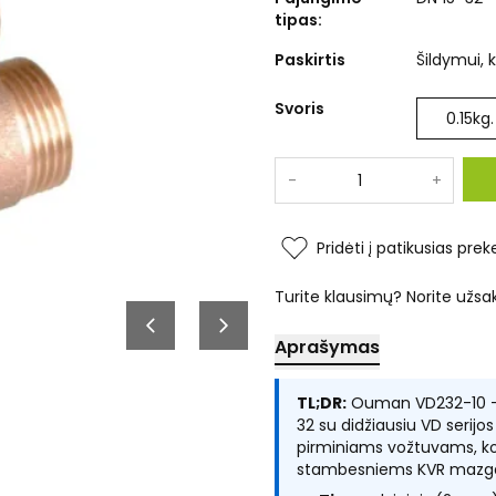
tipas:
Paskirtis
Šildymui,
Svoris
0.15
kg.
-
+
Pridėti į patikusias prek
Turite klausimų? Norite užsa
Aprašymas
TL;DR:
Ouman VD232-10 — 
32 su didžiausiu VD serijo
pirminiams vožtuvams, ko
stambesniems KVR mazg