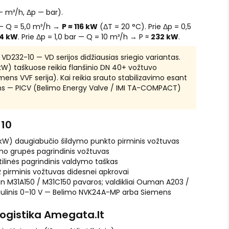
 m³/h, Δp — bar).
 — Q = 5,0 m³/h →
P ≈ 116 kW
(ΔT = 20 °C). Prie Δp = 0,5
64 kW
. Prie Δp = 1,0 bar — Q = 10 m³/h → P ≈
232 kW
.
VD232-10 — VD serijos didžiausias sriegio variantas.
kW) taškuose reikia flanšinio DN 40+ vožtuvo
ns VVF serija). Kai reikia srauto stabilizavimo esant
ms — PICV (Belimo Energy Valve / IMI TA-COMPACT)
-10
 kW) daugiabučio šildymo punkto pirminis vožtuvas
mo grupės pagrindinis vožtuvas
ilinės pagrindinis valdymo taškas
 pirminis vožtuvas didesnei apkrovai
M31A150 / M31C150 pavaros; valdikliai Ouman A203 /
dulinis 0–10 V — Belimo NVK24A-MP arba Siemens
logistika Amegata.lt