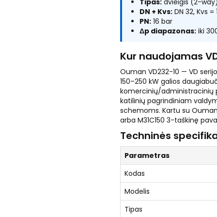
Tipas:
dvieigis (2-way),
DN + Kvs:
DN 32, Kvs =
PN:
16 bar
Δp diapazonas:
iki 3
Kur naudojamas V
Ouman VD232-10 — VD serijos
150–250 kW galios daugiabuč
komercinių/administracinių 
katilinių pagrindiniam valdy
schemoms. Kartu su Ouman A2
arba M31C150 3-taškinę pava
Techninės specifika
Parametras
Kodas
Modelis
Tipas