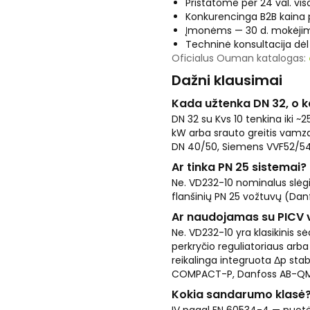
Pristatome per 24 val. viso
Konkurencinga B2B kaina
Įmonėms — 30 d. mokėjim
Techninė konsultacija dė
Oficialus Ouman katalogas:
Dažni klausimai
Kada užtenka DN 32, o k
DN 32 su Kvs 10 tenkina iki ~2
kW arba srauto greitis vamzd
DN 40/50, Siemens VVF52/54
Ar tinka PN 25 sistemai?
Ne. VD232-10 nominalus slėgis
flanšinių PN 25 vožtuvų (Da
Ar naudojamas su PICV 
Ne. VD232-10 yra klasikinis s
perkryčio reguliatoriaus arba
reikalinga integruota Δp stabi
COMPACT-P, Danfoss AB-QM
Kokia sandarumo klasė