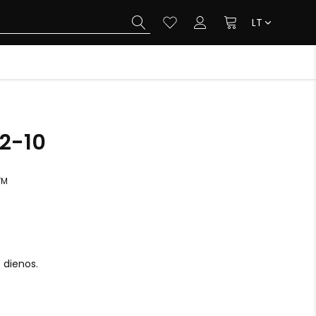
LT
2-10
VM
o dienos.