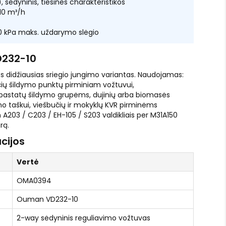
 sėdyninis, tiesinės charakteristikos
 10 m³/h
00 kPa maks. uždarymo slėgio
D232-10
 didžiausias sriegio jungimo variantas. Naudojamas:
ių šildymo punktų pirminiam vožtuvui,
pastatų šildymo grupėms, dujinių arba biomasės
mo taškui, viešbučių ir mokyklų KVR pirminėms
03 / C203 / EH-105 / S203 valdikliais per M31A150
rą.
cijos
Vertė
OMA0394
Ouman VD232-10
2-way sėdyninis reguliavimo vožtuvas