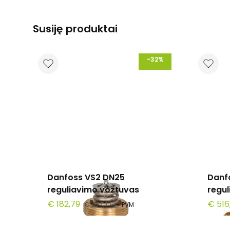
Susiję produktai
-32%
Danfoss VS2 DN25
Danf
reguliavimo vožtuvas
regu
€ 182,79
€ 516
€ 270,00
+ PVM