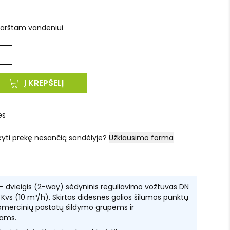
 karštam vandeniui
Į KREPŠELĮ
es
kyti prekę nesančią sandėlyje?
Užklausimo forma
dvieigis (2-way) sėdyninis reguliavimo vožtuvas DN
s Kvs (10 m³/h). Skirtas didesnės galios šilumos punktų
mercinių pastatų šildymo grupėms ir
ams.