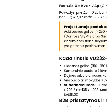
Formulė:
Q = Kvs × √Δp
(Q —
Pavyzdys: prie Δp = 0,25 bar
bar — Q ≈ 7,07 m³/h → P ≈
1
Projektuotojo pastaba:
Aukštesnės galios (> 250 
(Danfoss VF/VFS arba Sieme
kintamiems tinklo slėgia
yra geresnis pasirinkimas.
Kada rinktis VD232
Didesnės galios (150–250
Komercinio pastato šildy
Dujinės arba biomasės kat
Viešbučio ar mokyklos KVR
Suderinamumas:
Ouman 
C203 / EH-105 / S203. Mo
SAS81.03.
B2B pristatymas ir 