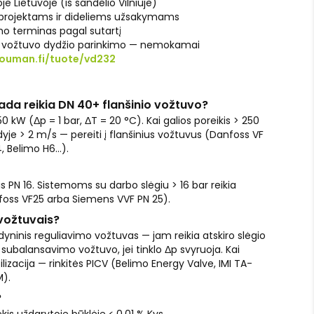
je Lietuvoje (iš sandėlio Vilniuje)
 projektams ir dideliems užsakymams
o terminas pagal sutartį
l vožtuvo dydžio parinkimo — nemokamai
ouman.fi/tuote/vd232
ada reikia DN 40+ flanšinio vožtuvo?
50 kW (Δp = 1 bar, ΔT = 20 °C). Kai galios poreikis > 250
yje > 2 m/s — pereiti į flanšinius vožtuvus (Danfoss VF
, Belimo H6…).
 PN 16. Sistemoms su darbo slėgiu > 16 bar reikia
nfoss VF25 arba Siemens VVF PN 25).
vožtuvais?
ėdyninis reguliavimo vožtuvas — jam reikia atskiro slėgio
 subalansavimo vožtuvo, jei tinklo Δp svyruoja. Kai
lizacija — rinkitės PICV (Belimo Energy Valve, IMI TA-
).
?