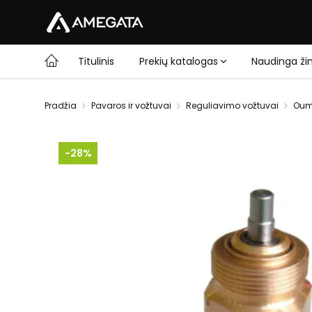
Titulinis
Prekių katalogas
Naudinga žin
Pradžia
Pavaros ir vožtuvai
Reguliavimo vožtuvai
Oum
-28%