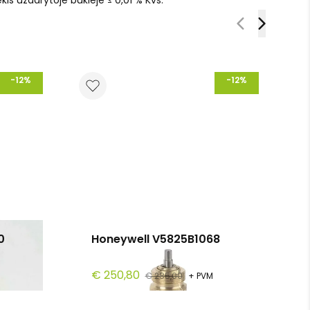
is uždarytoje būklėje ≤ 0,01 % Kvs.
-12%
-12%
0
Honeywell V5825B1068
€ 250,80
€ 285,00
+ PVM