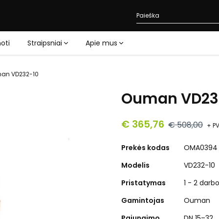
oti
Straipsniai
Apie mus
an VD232-10
Ouman VD23
€ 365,76
€ 508,00
+ P
Prekės kodas
OMA0394
Modelis
VD232-10
Pristatymas
1 - 2 darb
Gamintojas
Ouman
Pajungimo
DN 15–32