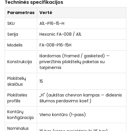
Techninės specifikacijos
Parametras
Vertė
SKU
A1L-P16-15-H
Serija
Hexonic FA-008 / A1L
Modelis
FA-008-P16-15H
Išardomas (framed / gasketed) —
Konstrukcija
priveržtinis plokštelių paketas su
tarpinėmis
Plokštelių
15
skaičius
Plokštelės
„H" (aukštas chevron kampas — didesnis
profilis
šilumos perdavimo koef.)
Kontūrų
Vieno kontūro (1-pass)
konfigūracija
Nominalus