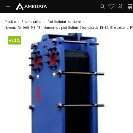
Pradžia
Šilumokaičiai
Plokšteliniai išardomi
Hexonic FA-008-P16-15H išardomas plokštelinis šilumokaitis, DN32, 15 plokštelių, P
-33%