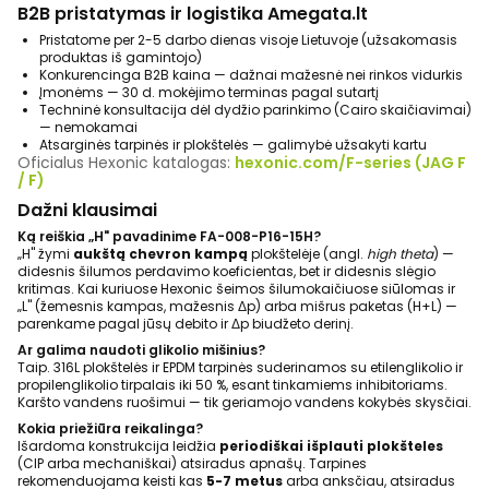
B2B pristatymas ir logistika Amegata.lt
Pristatome per 2-5 darbo dienas visoje Lietuvoje (užsakomasis
produktas iš gamintojo)
Konkurencinga B2B kaina — dažnai mažesnė nei rinkos vidurkis
Įmonėms — 30 d. mokėjimo terminas pagal sutartį
Techninė konsultacija dėl dydžio parinkimo (Cairo skaičiavimai)
— nemokamai
Atsarginės tarpinės ir plokštelės — galimybė užsakyti kartu
Oficialus Hexonic katalogas:
hexonic.com/F-series (JAG F
/ F)
Dažni klausimai
Ką reiškia „H" pavadinime FA-008-P16-15H?
„H" žymi
aukštą chevron kampą
plokštelėje (angl.
high theta
) —
didesnis šilumos perdavimo koeficientas, bet ir didesnis slėgio
kritimas. Kai kuriuose Hexonic šeimos šilumokaičiuose siūlomas ir
„L" (žemesnis kampas, mažesnis Δp) arba mišrus paketas (H+L) —
parenkame pagal jūsų debito ir Δp biudžeto derinį.
Ar galima naudoti glikolio mišinius?
Taip. 316L plokštelės ir EPDM tarpinės suderinamos su etilenglikolio ir
propilenglikolio tirpalais iki 50 %, esant tinkamiems inhibitoriams.
Karšto vandens ruošimui — tik geriamojo vandens kokybės skysčiai.
Kokia priežiūra reikalinga?
Išardoma konstrukcija leidžia
periodiškai išplauti plokšteles
(CIP arba mechaniškai) atsiradus apnašų. Tarpines
rekomenduojama keisti kas
5-7 metus
arba anksčiau, atsiradus