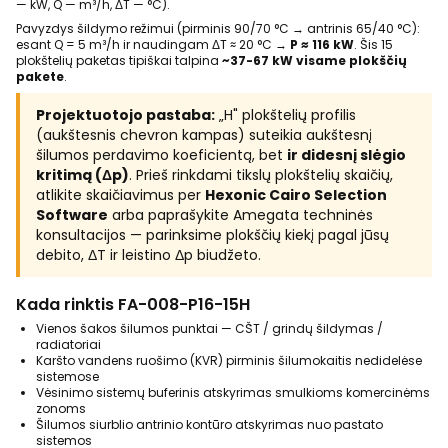
— kW, Q — m³/h, ΔT — °C).
Pavyzdys šildymo režimui (pirminis 90/70 °C → antrinis 65/40 °C):
esant Q = 5 m³/h ir naudingam ΔT ≈ 20 °C →
P ≈ 116 kW
. Šis 15
plokštelių paketas tipiškai talpina
~37-67 kW visame plokščių
pakete
.
Projektuotojo pastaba:
„H" plokštelių profilis
(aukštesnis chevron kampas) suteikia aukštesnį
šilumos perdavimo koeficientą, bet
ir didesnį slėgio
kritimą (Δp)
. Prieš rinkdami tikslų plokštelių skaičių,
atlikite skaičiavimus per
Hexonic Cairo Selection
Software
arba paprašykite Amegata techninės
konsultacijos — parinksime plokščių kiekį pagal jūsų
debito, ΔT ir leistino Δp biudžeto.
Kada rinktis FA-008-P16-15H
Vienos šakos šilumos punktai — CŠT / grindų šildymas /
radiatoriai
Karšto vandens ruošimo (KVR) pirminis šilumokaitis nedidelėse
sistemose
Vėsinimo sistemų buferinis atskyrimas smulkioms komercinėms
zonoms
Šilumos siurblio antrinio kontūro atskyrimas nuo pastato
sistemos