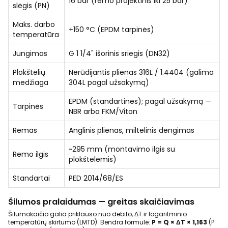
16 bar (rėmo projektinis iki 25 bar)
slėgis (PN)
Maks. darbo
+150 °C (EPDM tarpinės)
temperatūra
Jungimas
G 1 1/4" išorinis sriegis (DN32)
Plokštelių
Nerūdijantis plienas 316L / 1.4404 (galima
medžiaga
304L pagal užsakymą)
EPDM (standartinės); pagal užsakymą —
Tarpinės
NBR arba FKM/Viton
Rėmas
Anglinis plienas, miltelinis dengimas
~295 mm (montavimo ilgis su
Rėmo ilgis
plokštelėmis)
Standartai
PED 2014/68/ES
Šilumos pralaidumas — greitas skaičiavimas
Šilumokaičio galia priklauso nuo debito, ΔT ir logaritminio
temperatūrų skirtumo (LMTD). Bendra formulė:
P = Q × ΔT × 1,163
(P