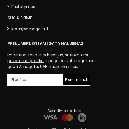
Pristatymas
SUSISIEKIME
labas@amegata.lt
PRENUMERUOTI AMEGATA NAUJIENAS
Patvirtinę savo el.adresą jūs, sutinkate su
privatumo politika
ir pageidaujate reguliariai
gauti Amegata, UAB naujienlaiškius.
Prenumeruoti
Spendimas:
e-bros