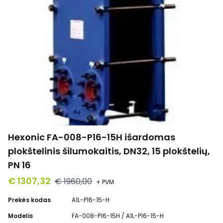
Hexonic FA-008-P16-15H išardomas
plokštelinis šilumokaitis, DN32, 15 plokštelių,
PN 16
€ 1307,32
€ 1960,00
+ PVM
Prekės kodas
A1L-P16-15-H
Modelis
FA-008-P16-15H / A1L-P16-15-H