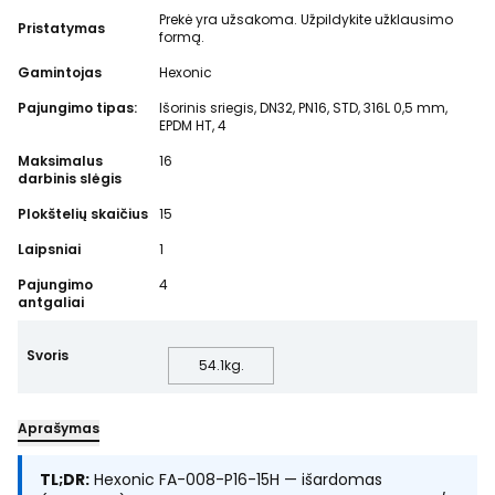
Prekė yra užsakoma. Užpildykite užklausimo
Pristatymas
formą.
Gamintojas
Hexonic
Pajungimo tipas:
Išorinis sriegis, DN32, PN16, STD, 316L 0,5 mm,
EPDM HT, 4
Maksimalus
16
darbinis slėgis
Plokštelių skaičius
15
Laipsniai
1
Pajungimo
4
antgaliai
Svoris
54.1
kg.
Aprašymas
TL;DR:
Hexonic FA-008-P16-15H — išardomas