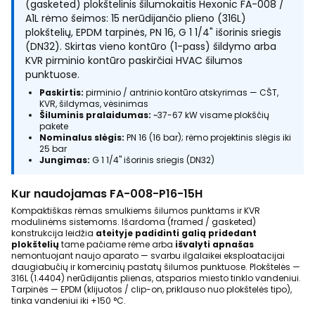
(gasketed) plokštelinis šilumokaitis Hexonic FA-008 /
A1L rėmo šeimos: 15 nerūdijančio plieno (316L)
plokštelių, EPDM tarpinės, PN 16, G 1 1/4" išorinis sriegis
(DN32). Skirtas vieno kontūro (1-pass) šildymo arba
KVR pirminio kontūro paskirčiai HVAC šilumos
punktuose.
Paskirtis:
pirminio / antrinio kontūro atskyrimas — CŠT,
KVR, šildymas, vėsinimas
Šiluminis pralaidumas:
~37-67 kW visame plokščių
pakete
Nominalus slėgis:
PN 16 (16 bar); rėmo projektinis slėgis iki
25 bar
Jungimas:
G 1 1/4" išorinis sriegis (DN32)
Kur naudojamas FA-008-P16-15H
Kompaktiškas rėmas smulkiems šilumos punktams ir KVR
modulinėms sistemoms. Išardoma (framed / gasketed)
konstrukcija leidžia
ateityje padidinti galią pridedant
plokštelių
tame pačiame rėme arba
išvalyti apnašas
nemontuojant naujo aparato — svarbu ilgalaikei eksploatacijai
daugiabučių ir komercinių pastatų šilumos punktuose. Plokštelės —
316L (1.4404) nerūdijantis plienas, atsparios miesto tinklo vandeniui.
Tarpinės — EPDM (klijuotos / clip-on, priklauso nuo plokštelės tipo),
tinka vandeniui iki +150 °C.