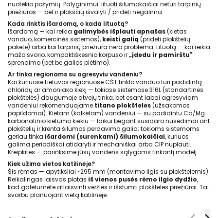
nuotėkio požymių. Palyginimui: lituoti šilumokaičiai neturi tarpinių
priežiūros — bet ir plokščių išvalyti / pridėti negalima.
Kada rinktis išardomą, o kada lituotą?
Išardomą — kai reikia
galimybės išplauti apnašas
(kietas
vanduo, komercinės sistemos),
keisti galią
(pridėti plokštelių
pakete) arba kai tarpinių priežiūra nėra problema. Lituotą — kai reikia
mažo svorio, kompaktiškesnio korpuso ir
„įdedu ir pamirštu"
sprendimo (bet be galios plėtimo).
Ar tinka regionams su agresyviu vandeniu?
Kai kuriuose Lietuvos regionuose CŠT tinklo vanduo turi padidintą
chloridų ar amoniako kiekį — tokiose sistemose 316L (standartinės
plokštelės) daugumoje atvejų tinka, bet esant labai agresyviam
vandeniui rekomenduojame
titano plokšteles
(užsakomos
papildomai). Kietam (kalkėtam) vandeniui — su padidintu Ca/Mg
karbonatinio kietumo kiekiu — laikui bėgant susidaro nusėdimai ant
plokštelių ir krenta šilumos perdavimo galia; tokioms sistemoms
geriau tinka
išardomi (surenkami) šilumokaičiai
, kuriuos
galima periodiškai atidaryti ir mechaniškai arba CIP nuplauti.
Kreipkitės — parinksime jūsų vandens sąlygoms tinkantį modelį.
Kiek užima vietos katilinėje?
Šis rėmas — apytiksliai ~295 mm (montavimo ilgis su plokštelėmis).
Reikalingas laisvas plotas
iš vienos pusės rėmo ilgio dydžio
,
kad galėtumėte atlaisvinti veržles ir išstumti plokšteles priežiūrai. Tai
svarbu planuojant vietą katilinėje.