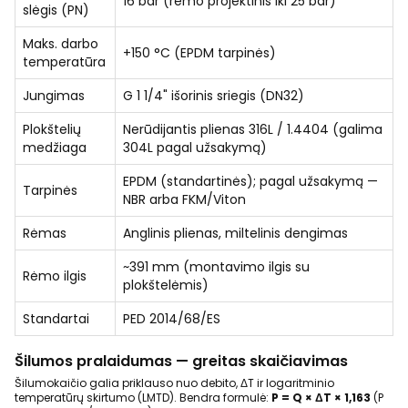
16 bar (rėmo projektinis iki 25 bar)
slėgis (PN)
Maks. darbo
+150 °C (EPDM tarpinės)
temperatūra
Jungimas
G 1 1/4" išorinis sriegis (DN32)
Plokštelių
Nerūdijantis plienas 316L / 1.4404 (galima
medžiaga
304L pagal užsakymą)
EPDM (standartinės); pagal užsakymą —
Tarpinės
NBR arba FKM/Viton
Rėmas
Anglinis plienas, miltelinis dengimas
~391 mm (montavimo ilgis su
Rėmo ilgis
plokštelėmis)
Standartai
PED 2014/68/ES
Šilumos pralaidumas — greitas skaičiavimas
Šilumokaičio galia priklauso nuo debito, ΔT ir logaritminio
temperatūrų skirtumo (LMTD). Bendra formulė:
P = Q × ΔT × 1,163
(P