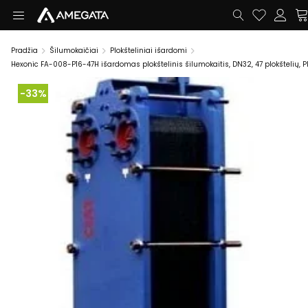
Pradžia
Šilumokaičiai
Plokšteliniai išardomi
Hexonic FA-008-P16-47H išardomas plokštelinis šilumokaitis, DN32, 47 plokštelių, P
-33%