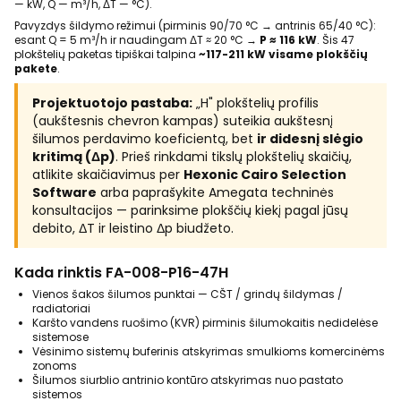
— kW, Q — m³/h, ΔT — °C).
Pavyzdys šildymo režimui (pirminis 90/70 °C → antrinis 65/40 °C):
esant Q = 5 m³/h ir naudingam ΔT ≈ 20 °C →
P ≈ 116 kW
. Šis 47
plokštelių paketas tipiškai talpina
~117-211 kW visame plokščių
pakete
.
Projektuotojo pastaba:
„H" plokštelių profilis
(aukštesnis chevron kampas) suteikia aukštesnį
šilumos perdavimo koeficientą, bet
ir didesnį slėgio
kritimą (Δp)
. Prieš rinkdami tikslų plokštelių skaičių,
atlikite skaičiavimus per
Hexonic Cairo Selection
Software
arba paprašykite Amegata techninės
konsultacijos — parinksime plokščių kiekį pagal jūsų
debito, ΔT ir leistino Δp biudžeto.
Kada rinktis FA-008-P16-47H
Vienos šakos šilumos punktai — CŠT / grindų šildymas /
radiatoriai
Karšto vandens ruošimo (KVR) pirminis šilumokaitis nedidelėse
sistemose
Vėsinimo sistemų buferinis atskyrimas smulkioms komercinėms
zonoms
Šilumos siurblio antrinio kontūro atskyrimas nuo pastato
sistemos