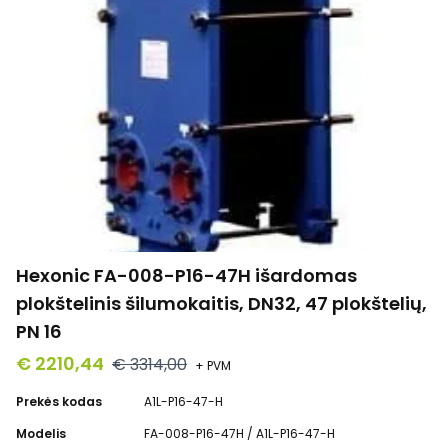
Hexonic FA-008-P16-47H išardomas
plokštelinis šilumokaitis, DN32, 47 plokštelių,
PN 16
€ 2210,44
€ 3314,00
+ PVM
Prekės kodas
A1L-P16-47-H
Modelis
FA-008-P16-47H / A1L-P16-47-H