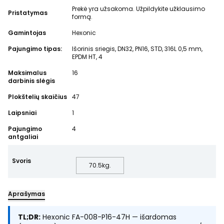
Prekė yra užsakoma. Užpildykite užklausimo
Pristatymas
formą.
Gamintojas
Hexonic
Pajungimo tipas:
Išorinis sriegis, DN32, PN16, STD, 316L 0,5 mm,
EPDM HT, 4
Maksimalus
16
darbinis slėgis
Plokštelių skaičius
47
Laipsniai
1
Pajungimo
4
antgaliai
Svoris
70.5
kg.
Aprašymas
TL;DR:
Hexonic FA-008-P16-47H — išardomas