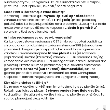
nuotėkio požymių. Palyginimui: lituoti šilumokaičiai neturi tarpinių
priežiūros — bet ir plokščių išvalyti / pridėti negalima.
Kada rinktis išardomą, o kada lituotą?
Išardomą — kai reikia
galimybės išplauti apnašas
(kietas
vanduo, komercinės sistemos),
keisti galią
(pridėti plokštelių
pakete) arba kai tarpinių priežiūra nėra problema. Lituotą — kai reikia
mažo svorio, kompaktiškesnio korpuso ir
„įdedu ir pamirštu"
sprendimo (bet be galios plėtimo).
Ar tinka regionams su agresyviu vandeniu?
Kai kuriuose Lietuvos regionuose CŠT tinklo vanduo turi padidintą
chloridų ar amoniako kiekį — tokiose sistemose 316L (standartinės
plokštelės) daugumoje atvejų tinka, bet esant labai agresyviam
vandeniui rekomenduojame
titano plokšteles
(užsakomos
papildomai). Kietam (kalkėtam) vandeniui — su padidintu Ca/Mg
karbonatinio kietumo kiekiu — laikui bėgant susidaro nusėdimai ant
plokštelių ir krenta šilumos perdavimo galia; tokioms sistemoms
geriau tinka
išardomi (surenkami) šilumokaičiai
, kuriuos
galima periodiškai atidaryti ir mechaniškai arba CIP nuplauti.
Kreipkitės — parinksime jūsų vandens sąlygoms tinkantį modelį.
Kiek užima vietos katilinėje?
Šis rėmas — apytiksliai ~391 mm (montavimo ilgis su plokštelėmis).
Reikalingas laisvas plotas
iš vienos pusės rėmo ilgio dydžio
,
kad galėtumėte atlaisvinti veržles ir išstumti plokšteles priežiūrai. Tai
svarbu planuojant vietą katilinėje.