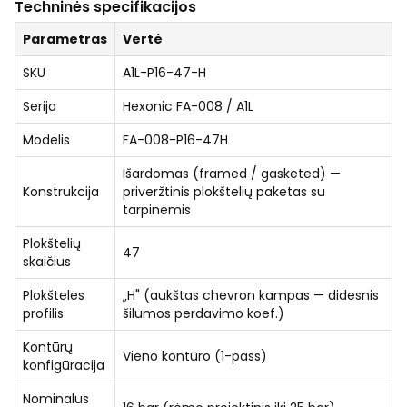
Techninės specifikacijos
Parametras
Vertė
SKU
A1L-P16-47-H
Serija
Hexonic FA-008 / A1L
Modelis
FA-008-P16-47H
Išardomas (framed / gasketed) —
Konstrukcija
priveržtinis plokštelių paketas su
tarpinėmis
Plokštelių
47
skaičius
Plokštelės
„H" (aukštas chevron kampas — didesnis
profilis
šilumos perdavimo koef.)
Kontūrų
Vieno kontūro (1-pass)
konfigūracija
Nominalus