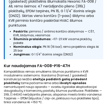
(gasketed) plokštelinis šilumokaitis Hexonic FA-008 /
A1L rėmo šeimos: 47 nerūdijančio plieno (316L)
plokštelių, EPDM tarpinės, PN 16, G 1 1/4" išorinis sriegis
(DN32). Skirtas vieno kontūro (1-pass) šildymo arba
KVR pirminio kontūro paskirčiai HVAC šilumos
punktuose.
Paskirtis:
pirminio / antrinio kontūro atskyrimas — CŠT,
KVR, šildymas, vėsinimas
Šiluminis pralaidumas:
~117-211 kW visame plokščių
pakete
Nominalus slėgis:
PN 16 (16 bar); rėmo projektinis slėgis iki
25 bar
Jungimas:
G 1 1/4" išorinis sriegis (DN32)
Kur naudojamas FA-008-P16-47H
Kompaktiškas rėmas smulkiems šilumos punktams ir KVR
modulinėms sistemoms. Išardoma (framed / gasketed)
konstrukcija leidžia
ateityje padidinti galią pridedant
plokštelių
tame pačiame rėme arba
išvalyti apnašas
nemontuojant naujo aparato — svarbu ilgalaikei eksploatacijai
daugiabučių ir komercinių pastatų šilumos punktuose. Plokštelės —
316L (1.4404) nerūdijantis plienas, atsparios miesto tinklo vandeniui.
Tarpinės — EPDM (klijuotos / clip-on, priklauso nuo plokštelės tipo),
tinka vandeniui iki +150 °C.