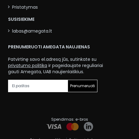
Pristatymas
SUSISIEKIME
labas@amegata.lt
PRENUMERUOTI AMEGATA NAUJIENAS
Patvirtinę savo el.adresą jūs, sutinkate su
privatumo politika
ir pageidaujate reguliariai
gauti Amegata, UAB naujienlaiškius.
Prenumeruoti
Spendimas:
e-bros