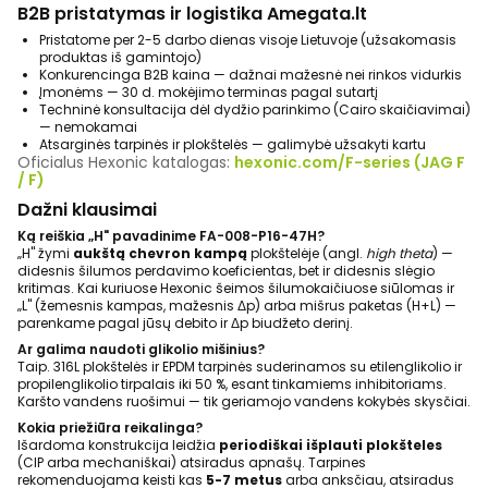
B2B pristatymas ir logistika Amegata.lt
Pristatome per 2-5 darbo dienas visoje Lietuvoje (užsakomasis
produktas iš gamintojo)
Konkurencinga B2B kaina — dažnai mažesnė nei rinkos vidurkis
Įmonėms — 30 d. mokėjimo terminas pagal sutartį
Techninė konsultacija dėl dydžio parinkimo (Cairo skaičiavimai)
— nemokamai
Atsarginės tarpinės ir plokštelės — galimybė užsakyti kartu
Oficialus Hexonic katalogas:
hexonic.com/F-series (JAG F
/ F)
Dažni klausimai
Ką reiškia „H" pavadinime FA-008-P16-47H?
„H" žymi
aukštą chevron kampą
plokštelėje (angl.
high theta
) —
didesnis šilumos perdavimo koeficientas, bet ir didesnis slėgio
kritimas. Kai kuriuose Hexonic šeimos šilumokaičiuose siūlomas ir
„L" (žemesnis kampas, mažesnis Δp) arba mišrus paketas (H+L) —
parenkame pagal jūsų debito ir Δp biudžeto derinį.
Ar galima naudoti glikolio mišinius?
Taip. 316L plokštelės ir EPDM tarpinės suderinamos su etilenglikolio ir
propilenglikolio tirpalais iki 50 %, esant tinkamiems inhibitoriams.
Karšto vandens ruošimui — tik geriamojo vandens kokybės skysčiai.
Kokia priežiūra reikalinga?
Išardoma konstrukcija leidžia
periodiškai išplauti plokšteles
(CIP arba mechaniškai) atsiradus apnašų. Tarpines
rekomenduojama keisti kas
5-7 metus
arba anksčiau, atsiradus