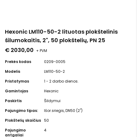
Hexonic LM110-50-2 lituotas plokštelinis
šilumokaitis, 2", 50 plokštelių, PN 25
€ 2030,00
+ PVM
Prekės kodas
0209-0005
Modelis
LM110-50-2
Pristatymas
1 - 2 darbo dienos.
Gamintojas
Hexonic
Paskirtis
Šildymui
Pajungimo tipas:
Išor.sriegis, DN50 (2")
Plokštelių skaičius
50
Pajungimo
4
antgaliai