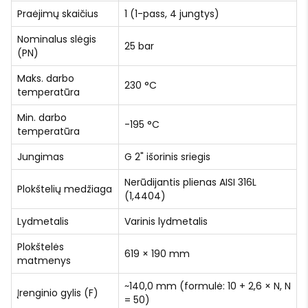
Praėjimų skaičius
1 (1-pass, 4 jungtys)
Nominalus slėgis
25 bar
(PN)
Maks. darbo
230 °C
temperatūra
Min. darbo
-195 °C
temperatūra
Jungimas
G 2" išorinis sriegis
Nerūdijantis plienas AISI 316L
Plokštelių medžiaga
(1,4404)
Lydmetalis
Varinis lydmetalis
Plokštelės
619 × 190 mm
matmenys
~140,0 mm (formulė: 10 + 2,6 × N, N
Įrenginio gylis (F)
= 50)