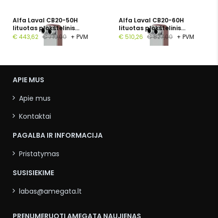
Alfa Laval CB20-50H
Alfa Laval CB20-60H
lituotas plokštelinis
lituotas plokštelinis
šilumokaitis, 1", 50
šilumokaitis, G 1", 60
€ 443,62
€ 719,00
+ PVM
€ 510,26
€ 827,00
+ PVM
plokštelių, PN 16
plokštelių, PN 16
APIE MUS
Apie mus
Kontaktai
PAGALBA IR INFORMACIJA
Pristatymas
SUSISIEKIME
labas@amegata.lt
PRENUMERUOTI AMEGATA NAUJIENAS