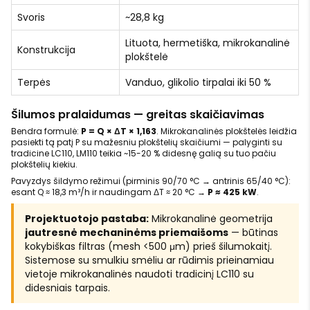
Svoris
~28,8 kg
Lituota, hermetiška, mikrokanalinė
Konstrukcija
plokštelė
Terpės
Vanduo, glikolio tirpalai iki 50 %
Šilumos pralaidumas — greitas skaičiavimas
Bendra formulė:
P = Q × ΔT × 1,163
. Mikrokanalinės plokštelės leidžia
pasiekti tą patį P su mažesniu plokštelių skaičiumi — palyginti su
tradicine LC110, LM110 teikia ~15-20 % didesnę galią su tuo pačiu
plokštelių kiekiu.
Pavyzdys šildymo režimui (pirminis 90/70 °C → antrinis 65/40 °C):
esant Q ≈ 18,3 m³/h ir naudingam ΔT ≈ 20 °C →
P ≈ 425 kW
.
Projektuotojo pastaba:
Mikrokanalinė geometrija
jautresnė mechaninėms priemaišoms
— būtinas
kokybiškas filtras (mesh <500 μm) prieš šilumokaitį.
Sistemose su smulkiu smėliu ar rūdimis prieinamiau
vietoje mikrokanalinės naudoti tradicinį LC110 su
didesniais tarpais.