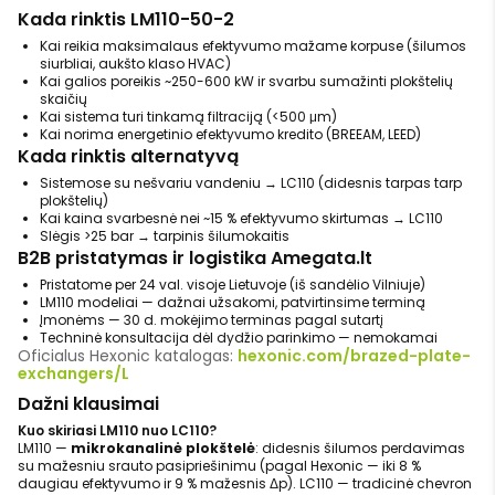
Kada rinktis LM110-50-2
Kai reikia maksimalaus efektyvumo mažame korpuse (šilumos
siurbliai, aukšto klaso HVAC)
Kai galios poreikis ~250-600 kW ir svarbu sumažinti plokštelių
skaičių
Kai sistema turi tinkamą filtraciją (<500 μm)
Kai norima energetinio efektyvumo kredito (BREEAM, LEED)
Kada rinktis alternatyvą
Sistemose su nešvariu vandeniu → LC110 (didesnis tarpas tarp
plokštelių)
Kai kaina svarbesnė nei ~15 % efektyvumo skirtumas → LC110
Slėgis >25 bar → tarpinis šilumokaitis
B2B pristatymas ir logistika Amegata.lt
Pristatome per 24 val. visoje Lietuvoje (iš sandėlio Vilniuje)
LM110 modeliai — dažnai užsakomi, patvirtinsime terminą
Įmonėms — 30 d. mokėjimo terminas pagal sutartį
Techninė konsultacija dėl dydžio parinkimo — nemokamai
Oficialus Hexonic katalogas:
hexonic.com/brazed-plate-
exchangers/L
Dažni klausimai
Kuo skiriasi LM110 nuo LC110?
LM110 —
mikrokanalinė plokštelė
: didesnis šilumos perdavimas
su mažesniu srauto pasipriešinimu (pagal Hexonic — iki 8 %
daugiau efektyvumo ir 9 % mažesnis Δp). LC110 — tradicinė chevron