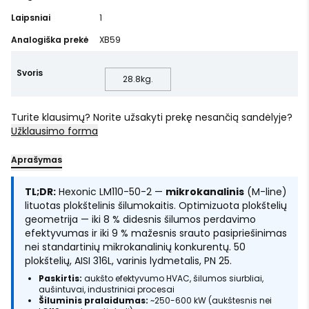
Laipsniai
1
Analogiška prekė
XB59
Svoris
28.8
kg.
Turite klausimų? Norite užsakyti prekę nesančią sandėlyje?
Užklausimo forma
Aprašymas
TL;DR:
Hexonic LM110-50-2 —
mikrokanalinis
(M-line)
lituotas plokštelinis šilumokaitis. Optimizuota plokštelių
geometrija — iki 8 % didesnis šilumos perdavimo
efektyvumas ir iki 9 % mažesnis srauto pasipriešinimas
nei standartinių mikrokanalinių konkurentų. 50
plokštelių, AISI 316L, varinis lydmetalis, PN 25.
Paskirtis:
aukšto efektyvumo HVAC, šilumos siurbliai,
aušintuvai, industriniai procesai
Šiluminis pralaidumas:
~250-600 kW (aukštesnis nei