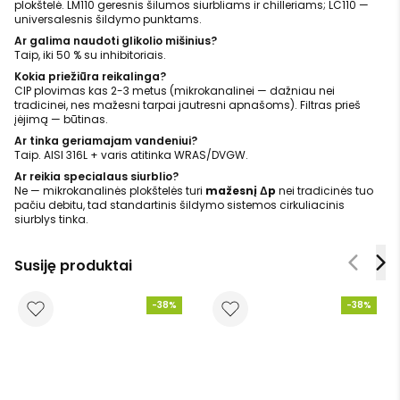
plokštelė. LM110 geresnis šilumos siurbliams ir chilleriams; LC110 —
universalesnis šildymo punktams.
Ar galima naudoti glikolio mišinius?
Taip, iki 50 % su inhibitoriais.
Kokia priežiūra reikalinga?
CIP plovimas kas 2-3 metus (mikrokanalinei — dažniau nei
tradicinei, nes mažesni tarpai jautresni apnašoms). Filtras prieš
įėjimą — būtinas.
Ar tinka geriamajam vandeniui?
Taip. AISI 316L + varis atitinka WRAS/DVGW.
Ar reikia specialaus siurblio?
Ne — mikrokanalinės plokštelės turi
mažesnį Δp
nei tradicinės tuo
pačiu debitu, tad standartinis šildymo sistemos cirkuliacinis
siurblys tinka.
Susiję produktai
-38%
-38%