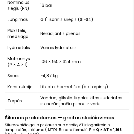
Nominalus
16 bar
slėgis (PN)
Jungimas
G 1" išorinis sriegis (S1-S4)
Plokštelių
Nerūdijantis plienas
medžiaga
Lydmetalis
Varinis lydmetalis
Matmenys
106 × 94 × 324 mm
(P × A × I)
Svoris
~4,87 kg
Konstrukcija
Lituota, hermetiška (be tarpinių)
Vanduo, glikolio tirpalai, kitos suderintos
Terpės
su nerūdijančiu plienu ir variu
Šilumos pralaidumas — greitas skaičiavimas
Šilumokaičio galia priklauso nuo debito, ΔT ir logaritminio
temperatūrų skirtumo (LMTD). Bendra formulė:
P = Q × ΔT × 1,163