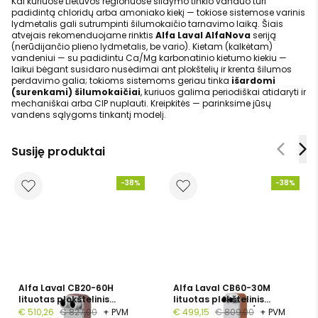
Kai kuriuose Lietuvos regionuose šildymo tinklo vanduo turi
padidintą chloridų arba amoniako kiekį — tokiose sistemose varinis
lydmetalis gali sutrumpinti šilumokaičio tarnavimo laiką. Šiais
atvejais rekomenduojame rinktis
Alfa Laval AlfaNova
seriją
(nerūdijančio plieno lydmetalis, be vario). Kietam (kalkėtam)
vandeniui — su padidintu Ca/Mg karbonatinio kietumo kiekiu —
laikui bėgant susidaro nusėdimai ant plokštelių ir krenta šilumos
perdavimo galia; tokioms sistemoms geriau tinka
išardomi
(surenkami) šilumokaičiai
, kuriuos galima periodiškai atidaryti ir
mechaniškai arba CIP nuplauti. Kreipkitės — parinksime jūsų
vandens sąlygoms tinkantį modelį.
Susiję produktai
-38%
-38%
Alfa Laval CB20-60H
Alfa Laval CB60-30M
lituotas plokštelinis
lituotas plokštelinis
šilumokaitis, G 1", 60
šilumokaitis, G 1 1/4", 30
€ 510,26
€ 827,00
+ PVM
€ 499,15
€ 809,00
+ PVM