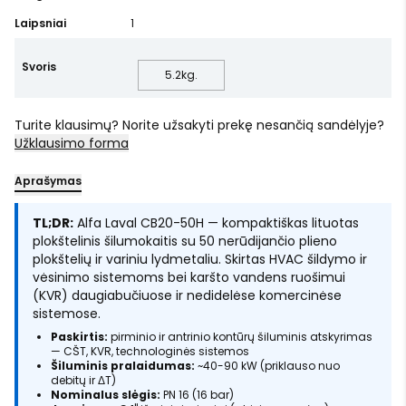
Laipsniai
1
Svoris
5.2
kg.
Turite klausimų? Norite užsakyti prekę nesančią sandėlyje?
Užklausimo forma
Aprašymas
TL;DR:
Alfa Laval CB20-50H — kompaktiškas lituotas
plokštelinis šilumokaitis su 50 nerūdijančio plieno
plokštelių ir variniu lydmetaliu. Skirtas HVAC šildymo ir
vėsinimo sistemoms bei karšto vandens ruošimui
(KVR) daugiabučiuose ir nedidelėse komercinėse
sistemose.
Paskirtis:
pirminio ir antrinio kontūrų šiluminis atskyrimas
— CŠT, KVR, technologinės sistemos
Šiluminis pralaidumas:
~40-90 kW (priklauso nuo
debitų ir ΔT)
Nominalus slėgis:
PN 16 (16 bar)