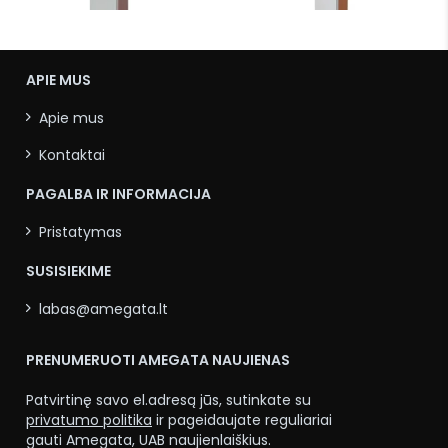
plokštelių, PN 16
plokštelių, PN 30
APIE MUS
Apie mus
Kontaktai
PAGALBA IR INFORMACIJA
Pristatymas
SUSISIEKIME
labas@amegata.lt
PRENUMERUOTI AMEGATA NAUJIENAS
Patvirtinę savo el.adresą jūs, sutinkate su
privatumo politika
ir pageidaujate reguliariai
gauti Amegata, UAB naujienlaiškius.