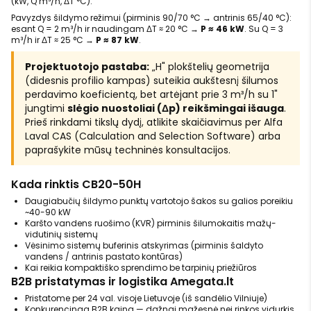
(kW, Q m³/h, ΔT °C).
Pavyzdys šildymo režimui (pirminis 90/70 °C → antrinis 65/40 °C):
esant Q = 2 m³/h ir naudingam ΔT ≈ 20 °C →
P ≈ 46 kW
. Su Q = 3
m³/h ir ΔT ≈ 25 °C →
P ≈ 87 kW
.
Projektuotojo pastaba:
„H" plokštelių geometrija
(didesnis profilio kampas) suteikia aukštesnį šilumos
perdavimo koeficientą, bet artėjant prie 3 m³/h su 1"
jungtimi
slėgio nuostoliai (Δp) reikšmingai išauga
.
Prieš rinkdami tikslų dydį, atlikite skaičiavimus per Alfa
Laval CAS (Calculation and Selection Software) arba
paprašykite mūsų techninės konsultacijos.
Kada rinktis CB20-50H
Daugiabučių šildymo punktų vartotojo šakos su galios poreikiu
~40-90 kW
Karšto vandens ruošimo (KVR) pirminis šilumokaitis mažų-
vidutinių sistemų
Vėsinimo sistemų buferinis atskyrimas (pirminis šaldyto
vandens / antrinis pastato kontūras)
Kai reikia kompaktiško sprendimo be tarpinių priežiūros
B2B pristatymas ir logistika Amegata.lt
Pristatome per 24 val. visoje Lietuvoje (iš sandėlio Vilniuje)
Konkurencinga B2B kaina — dažnai mažesnė nei rinkos vidurkis