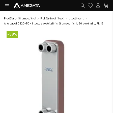
Pradžia
Šilumokaičiai
Plokšteliniai lituoti
Lituoti variu
Alfa Laval CB20-50H lituotas plokštelinis šilumokaitis, 1", 50 plokštelių, PN 16
-38%