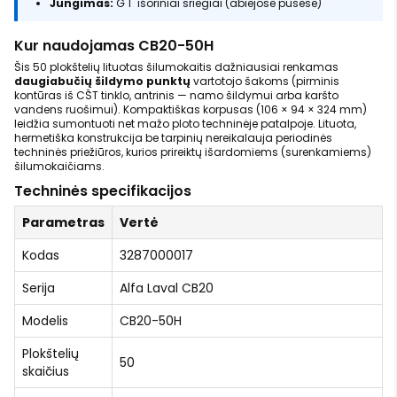
Jungimas:
G 1" išoriniai sriegiai (abiejose pusėse)
Kur naudojamas CB20-50H
Šis 50 plokštelių lituotas šilumokaitis dažniausiai renkamas
daugiabučių šildymo punktų
vartotojo šakoms (pirminis
kontūras iš CŠT tinklo, antrinis — namo šildymui arba karšto
vandens ruošimui). Kompaktiškas korpusas (106 × 94 × 324 mm)
leidžia sumontuoti net mažo ploto techninėje patalpoje. Lituota,
hermetiška konstrukcija be tarpinių nereikalauja periodinės
techninės priežiūros, kurios prireiktų išardomiems (surenkamiems)
šilumokaičiams.
Techninės specifikacijos
Parametras
Vertė
Kodas
3287000017
Serija
Alfa Laval CB20
Modelis
CB20-50H
Plokštelių
50
skaičius