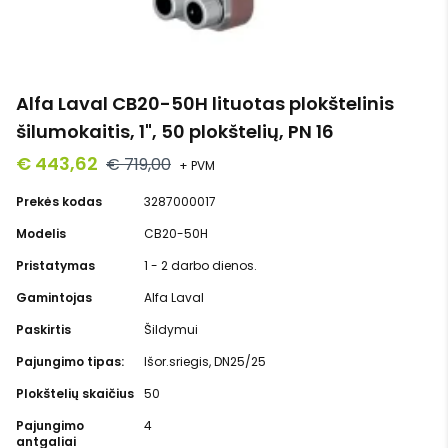
Alfa Laval CB20-50H lituotas plokštelinis
šilumokaitis, 1", 50 plokštelių, PN 16
€ 443,62
€ 719,00
+ PVM
Prekės kodas
3287000017
Modelis
CB20-50H
Pristatymas
1 - 2 darbo dienos.
Gamintojas
Alfa Laval
Paskirtis
Šildymui
Pajungimo tipas:
Išor.sriegis, DN25/25
Plokštelių skaičius
50
Pajungimo
4
antgaliai