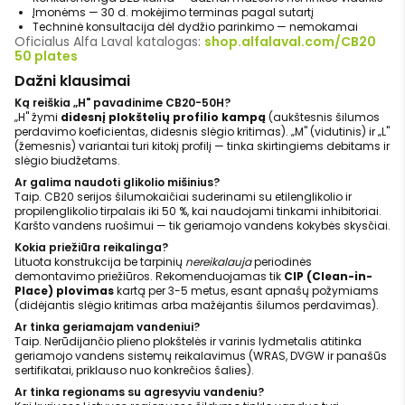
Įmonėms — 30 d. mokėjimo terminas pagal sutartį
Techninė konsultacija dėl dydžio parinkimo — nemokamai
Oficialus Alfa Laval katalogas:
shop.alfalaval.com/CB20
50 plates
Dažni klausimai
Ką reiškia „H" pavadinime CB20-50H?
„H" žymi
didesnį plokštelių profilio kampą
(aukštesnis šilumos
perdavimo koeficientas, didesnis slėgio kritimas). „M" (vidutinis) ir „L"
(žemesnis) variantai turi kitokį profilį — tinka skirtingiems debitams ir
slėgio biudžetams.
Ar galima naudoti glikolio mišinius?
Taip. CB20 serijos šilumokaičiai suderinami su etilenglikolio ir
propilenglikolio tirpalais iki 50 %, kai naudojami tinkami inhibitoriai.
Karšto vandens ruošimui — tik geriamojo vandens kokybės skysčiai.
Kokia priežiūra reikalinga?
Lituota konstrukcija be tarpinių
nereikalauja
periodinės
demontavimo priežiūros. Rekomenduojamas tik
CIP (Clean-in-
Place) plovimas
kartą per 3-5 metus, esant apnašų požymiams
(didėjantis slėgio kritimas arba mažėjantis šilumos perdavimas).
Ar tinka geriamajam vandeniui?
Taip. Nerūdijančio plieno plokštelės ir varinis lydmetalis atitinka
geriamojo vandens sistemų reikalavimus (WRAS, DVGW ir panašūs
sertifikatai, priklauso nuo konkrečios šalies).
Ar tinka regionams su agresyviu vandeniu?