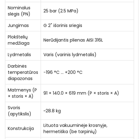
Nominalus
25 bar (2.5 MPa)
slėgis (PN)
Jungimas
G 2" išorinis sriegis
Plokštelių
Nerūdijantis plienas AISI 316L
medžiaga
Lydmetalis
Varis (varinis lydmetalis)
Darbinės
temperatūros
−196 °C … +200 °C
diapazonas
Matmenys (P
91 × 140.0 × 619 mm (P × storis × A)
× storis × A)
Svoris
~28.8 kg
(apytikslis)
Lituota vakuuminėje krosnyje,
Konstrukcija
hermetiška (be tarpinių)