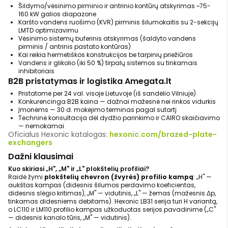
Šildymo/vėsinimo pirminio ir antrinio kontūrų atskyrimas ~75-
160 kW galios diapazone
Karšto vandens ruošimo (KVR) pirminis šilumokaitis su 2-sekcijų
LMTD optimizavimu
Vėsinimo sistemų buferinis atskyrimas (šaldyto vandens
pirminis / antrinis pastato kontūras)
Kai reikia hermetiškos konstrukcijos be tarpinių priežiūros
Vandens ir glikolio (iki 50 %) tirpalų sistemos su tinkamais
inhibitoriais
B2B pristatymas ir logistika Amegata.lt
Pristatome per 24 val. visoje Lietuvoje (iš sandėlio Vilniuje)
Konkurencinga B2B kaina — dažnai mažesnė nei rinkos vidurkis
Įmonėms — 30 d. mokėjimo terminas pagal sutartį
Techninė konsultacija dėl dydžio parinkimo ir CAIRO skaičiavimo
— nemokamai
Oficialus Hexonic katalogas:
hexonic.com/brazed-plate-
exchangers
Dažni klausimai
Kuo skiriasi „H", „M" ir „L" plokštelių profiliai?
Raidė žymi
plokštelių chevron (žvyrės) profilio kampą
: „H" —
aukštas kampas (didesnis šilumos perdavimo koeficientas,
didesnis slėgio kritimas), „M" — vidutinis, „L" — žemas (mažesnis Δp,
tinkamas didesniems debitams). Hexonic LB31 serija turi H variantą,
o LC110 ir LM110 profilio kampas užkoduotas serijos pavadinime („C"
— didesnis kanalo tūris, „M" — vidutinis).