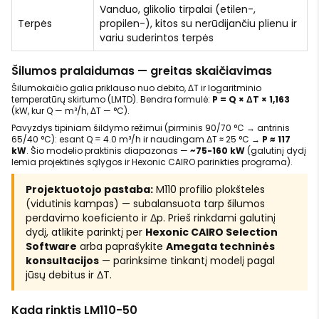
Vanduo, glikolio tirpalai (etilen-,
Terpės
propilen-), kitos su nerūdijančiu plienu ir
variu suderintos terpės
Šilumos pralaidumas — greitas skaičiavimas
Šilumokaičio galia priklauso nuo debito, ΔT ir logaritminio
temperatūrų skirtumo (LMTD). Bendra formulė:
P = Q × ΔT × 1,163
(kW, kur Q — m³/h, ΔT — °C).
Pavyzdys tipiniam šildymo režimui (pirminis 90/70 °C → antrinis
65/40 °C): esant Q = 4.0 m³/h ir naudingam ΔT ≈ 25 °C →
P ≈ 117
kW
. Šio modelio praktinis diapazonas —
~75-160 kW
(galutinį dydį
lemia projektinės sąlygos ir Hexonic CAIRO parinkties programa).
Projektuotojo pastaba:
M110 profilio plokštelės
(vidutinis kampas) — subalansuota tarp šilumos
perdavimo koeficiento ir Δp. Prieš rinkdami galutinį
dydį, atlikite parinktį per
Hexonic CAIRO Selection
Software
arba paprašykite
Amegata techninės
konsultacijos
— parinksime tinkantį modelį pagal
jūsų debitus ir ΔT.
Kada rinktis LM110-50