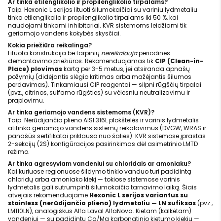
Ar tinka etilenglikolio ir propilenglikolio tirpalams?
Taip. Hexonic L serijos lituoti šilumokaičiai su variniu lydmetaliu
tinka etilenglikolio ir propilenglikolio tirpalams iki 50 %, kai
naudojami tinkami inhibitoriai. KVR sistemoms leidžiami tik
geriamojo vandens kokybės skysčiai.
Kokia priežiūra reikalinga?
Lituota konstrukcija be tarpinių
nereikalauja
periodinės
demontavimo priežiūros. Rekomenduojamas tik
CIP (Clean-in-
Place) plovimas
kartą per 3-5 metus, jei atsiranda apnašų
požymių (didėjantis slėgio kritimas arba mažėjantis šilumos
perdavimas). Tinkamiausi CIP reagentai — silpni rūgščių tirpalai
(pvz., citrinos, sulfamo rūgšties) su vėlesniu neutralizavimu ir
praplovimu.
Ar tinka geriamojo vandens sistemoms (KVR)?
Taip. Nerūdijančio plieno AISI 316L plokštelės ir varinis lydmetalis
atitinka geriamojo vandens sistemų reikalavimus (DVGW, WRAS ir
panašūs sertifikatai priklauso nuo šalies). KVR sistemose įprastas
2-sekcijų (2S) konfigūracijos pasirinkimas dėl asimetrinio LMTD
režimo.
Ar tinka agresyviam vandeniui su chloridais ar amoniaku?
Kai kuriuose regionuose šildymo tinklo vanduo turi padidintą
chloridų arba amoniako kiekį — tokiose sistemose varinis
lydmetalis gali sutrumpinti šilumokaičio tarnavimo laiką. Šiais
atvejais rekomenduojame
Hexonic L serijos variantus su
stainless (nerūdijančio plieno) lydmetaliu — LN sufiksas
(pvz.,
LM110LN), analogiškus Alfa Laval AlfaNova. Kietam (kalkėtam)
vandeniui — su padidintu Ca/Mg karbonatinio kietumo kiekiu —