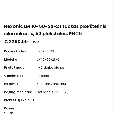
Hexonic LM110-50-2S-2 lituotas plokštelinis
šilumokaitis, 50 plokštelės, PN 25
€ 2260,00
+ PVM
Prekės kodas
0209-0043
Modelis
LM110-50-2S-2
Pristatymas
1 - 2 darbo dienos.
Gamintojas
Hexonic
Paskirtis
Karštam vandeniui
Pajungimo tipas:
Išor.sriegis, DN50 (2")
Plokštelių skaičius
50
Pajungimo
6
antgaliai