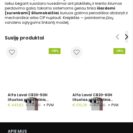
laikui bėgant susidaro nusėdimai ant plokštelių ir krenta šilumos
perdavimo galia; tokioms sistemoms geriau tinka
išardomi
(surenkami) šilumokaičiai
, kuriuos galima periodiškai atidaryti ir
mechaniškai arba CIP nuplauti. Kreipkitės — parinksime jūsų
vandens sąlygoms tinkantį modelį.
Susiję produktai
-38%
-38%
Alfa Laval CB20-50H
Alfa Laval CB20-60H
lituotas plokštelinis
lituotas plokštelinis
šilumokaitis, 1", 50
šilumokaitis, G 1", 60
€ 443,62
€ 719,00
+ PVM
€ 510,26
€ 827,00
+ PVM
plokštelių, PN 16
plokštelių, PN 16
APIE MUS