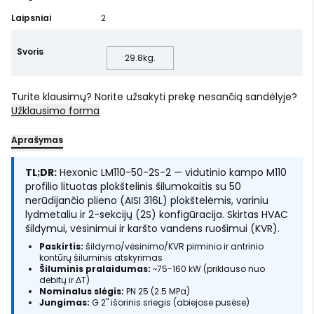
Laipsniai
2
Svoris
29.8
kg.
Turite klausimų? Norite užsakyti prekę nesančią sandėlyje?
Užklausimo forma
Aprašymas
TL;DR:
Hexonic LM110-50-2S-2 — vidutinio kampo M110
profilio lituotas plokštelinis šilumokaitis su 50
nerūdijančio plieno (AISI 316L) plokštelėmis, variniu
lydmetaliu ir 2-sekcijų (2S) konfigūracija. Skirtas HVAC
šildymui, vėsinimui ir karšto vandens ruošimui (KVR).
Paskirtis:
šildymo/vėsinimo/KVR pirminio ir antrinio
kontūrų šiluminis atskyrimas
Šiluminis pralaidumas:
~75-160 kW (priklauso nuo
debitų ir ΔT)
Nominalus slėgis:
PN 25 (2.5 MPa)
Jungimas:
G 2" išorinis sriegis (abiejose pusėse)