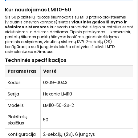
Kur naudojamas LM110-50
Šis 50 plokštelių lituotas šilumokaitis su M110 profilio plokštelėmis
(vidutinis chevron kampas) skirtas
vidutinės galios šildymo ir
vėsinimo sistemoms
, kur svarbu suvaldyti slėgio nuostolius esant
vidutiniams-dideliems debitams. Tipinis pritaikymas — komercinių
pastatų šilumos punktų šildymo kontūras, grindinio šildymo
pirminis atskyrimas, vidutinių sistemų KVR. 2-sekcijų (2S)
konfigūracija su 6 jungtimis leidžia efektyviai išlaikyti LMTD
asimetriniuose režimuose.
Techninės specifikacijos
Parametras
Vertė
Kodas
0209-0043
Serija
Hexonic LM110
Modelis
LM110-50-2S-2
Plokštelių
50
skaičius
Konfigūracija
2-sekcijų (2S), 6 jungtys