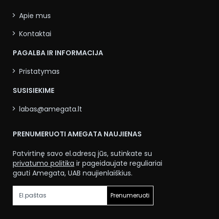
Apie mus
Kontaktai
PAGALBA IR INFORMACIJA
Pristatymas
SUSISIEKIME
labas@amegata.lt
PRENUMERUOTI AMEGATA NAUJIENAS
Patvirtinę savo el.adresą jūs, sutinkate su
privatumo politika
ir pageidaujate reguliariai
gauti Amegata, UAB naujienlaiškius.
Prenumeruoti