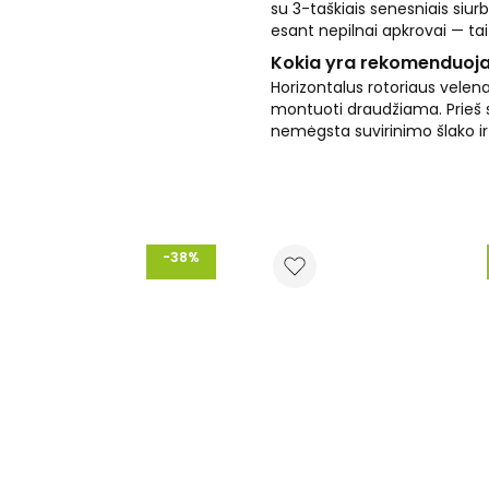
su 3-taškiais senesniais siurb
esant nepilnai apkrovai — tai 
Kokia yra rekomenduoj
Horizontalus rotoriaus velena
montuoti draudžiama. Prieš siur
nemėgsta suvirinimo šlako i
-38%