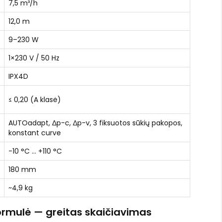
7,5 m³/h
12,0 m
9–230 W
1×230 V / 50 Hz
IPX4D
≤ 0,20 (A klasė)
AUTOadapt, Δp-c, Δp-v, 3 fiksuotos sūkių pakopos,
konstant curve
-10 °C … +110 °C
180 mm
~4,9 kg
ormulė — greitas skaičiavimas