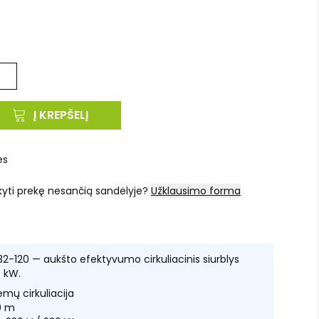
Į KREPŠELĮ
es
kyti prekę nesančią sandėlyje?
Užklausimo forma
-120 — aukšto efektyvumo cirkuliacinis siurblys
5 kW.
emų cirkuliacija
,0 m