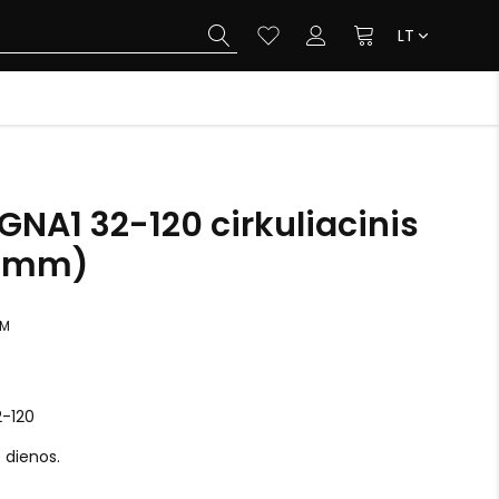
LT
NA1 32-120 cirkuliacinis
0 mm)
VM
-120
o dienos.