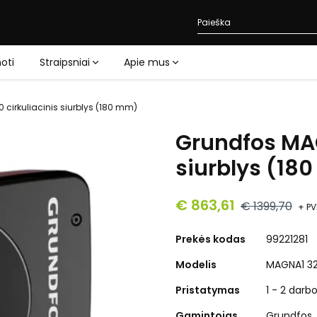
oti
Straipsniai
Apie mus
cirkuliacinis siurblys (180 mm)
Grundfos MAG
siurblys (18
€ 863,61
€ 1399,70
+ P
Prekės kodas
99221281
Modelis
MAGNA1 32
Pristatymas
1 - 2 darb
Gamintojas
Grundfos