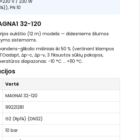
×230 V / 230 W
¼)), PN 10
AGNA1 32-120
erijos aukščio (12 m) modelis — didesniems šilumos
dymo sistemoms.
 vandens–glikolio mišiniais iki 50 % (vertinant klampos
TOadapt, Δp-c, Δp-v, 3 fiksuotos sūkių pakopos,
eratūros diapazonas: -10 °C … +110 °C.
cijos
Vertė
MAGNA1 32-120
99221281
G2 (Rp1¼) (DN32)
10 bar