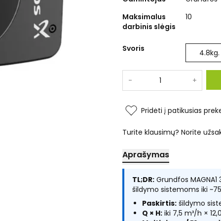
Maksimalus
10
darbinis slėgis
Svoris
4.8
kg.
-
+
Pridėti į patikusias prek
Turite klausimų? Norite užsa
Aprašymas
TL;DR:
Grundfos MAGNA1 32
šildymo sistemoms iki ~7
Paskirtis:
šildymo sist
Q × H:
iki 7,5 m³/h × 12