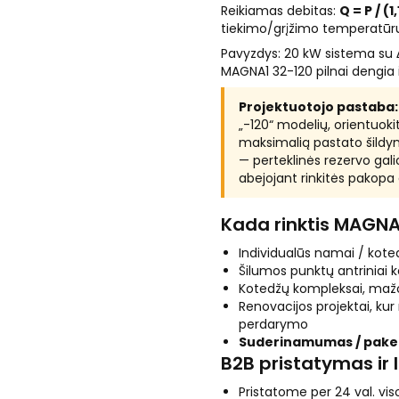
Reikiamas debitas:
Q = P / (1
tiekimo/grįžimo temperatūrų
Pavyzdys: 20 kW sistema su ΔT
MAGNA1 32-120 pilnai dengia 
Projektuotojo pastaba:
„-120“ modelių, orientuokit
maksimalią pastato šildym
— perteklinės rezervo gal
abejojant rinkitės pakopa
Kada rinktis MAGNA
Individualūs namai / koted
Šilumos punktų antriniai k
Kotedžų kompleksai, maž
Renovacijos projektai, ku
perdarymo
Suderinamumas / pakei
B2B pristatymas ir 
Pristatome per 24 val. viso