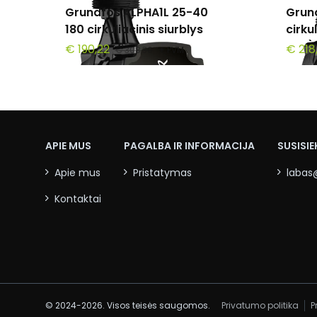
Grundfos ALPHA1L 25-40
Grun
180 cirkuliacinis siurblys
cirku
mm)
€ 190,22
€ 218
€ 308,30
+ PVM
APIE MUS
PAGALBA IR INFORMACIJA
SUSISIE
Apie mus
Pristatymas
labas
Kontaktai
© 2024-2026. Visos teisės saugomos.
Privatumo politika
P