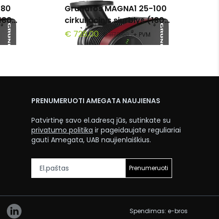
-80
Grundfos MAGNA1 25-100
(180
cirkuliacinis siurblys (180
mm)
€ 728,00
€ 1179,90
+ PVM
PRENUMERUOTI AMEGATA NAUJIENAS
Patvirtinę savo el.adresą jūs, sutinkate su
privatumo politika
ir pageidaujate reguliariai
gauti Amegata, UAB naujienlaiškius.
Prenumeruoti
Spendimas:
e-bros