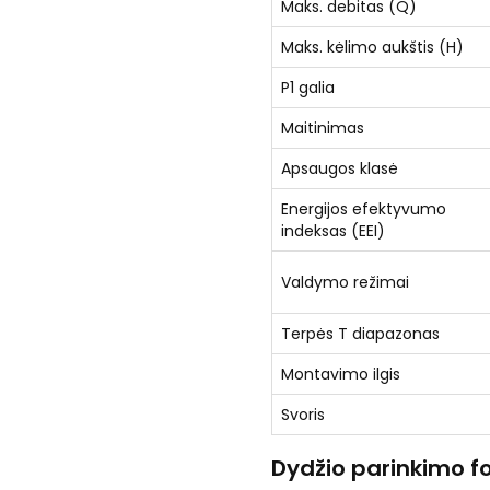
Maks. debitas (Q)
Maks. kėlimo aukštis (H)
P1 galia
Maitinimas
Apsaugos klasė
Energijos efektyvumo
indeksas (EEI)
Valdymo režimai
Terpės T diapazonas
Montavimo ilgis
Svoris
Dydžio parinkimo f