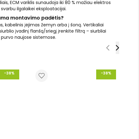
liais, ECM variklis sunaudoja iki 80 % mažiau elektros
svarbu ilgalaikei eksploatacijai.
ama montavimo padėtis?
s, kabelinis įėjimas žemyn arba į šoną. Vertikaliai
blio įvadinį flanšą/sriegį įrenkite filtrą – siurbliai
r purvo naujose sistemose.
-38%
-38%