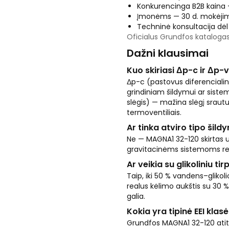
Konkurencinga B2B kaina —
Įmonėms — 30 d. mokėjim
Techninė konsultacija dė
Oficialus Grundfos kataloga
Dažni klausimai
Kuo skiriasi Δp-c ir Δp
Δp-c (pastovus diferencialini
grindiniam šildymui ar siste
slėgis) — mažina slėgį srautu
termoventiliais.
Ar tinka atviro tipo ši
Ne — MAGNA1 32-120 skirtas 
gravitacinėms sistemoms reikal
Ar veikia su glikoliniu tir
Taip, iki 50 % vandens–glikoli
realus kėlimo aukštis su 30 % 
galia.
Kokia yra tipinė EEI klasė
Grundfos MAGNA1 32-120 atitin