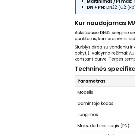
Maitinimas / P1 max:
1
DN + PN:
DN32 (G2 (Rp1
Kur naudojamas M
Aukščiausio DN32 srieginio s
punktams, komercinėms šil
Siurblys dirba su vandeniu ir
pokytį). Valdymo režimai: AU
konstant curve. Terpės temp
Techninės specifika
Parametras
Modelis
Gamintojo kodas
Jungimas
Maks. darbinis slėgis (PN)