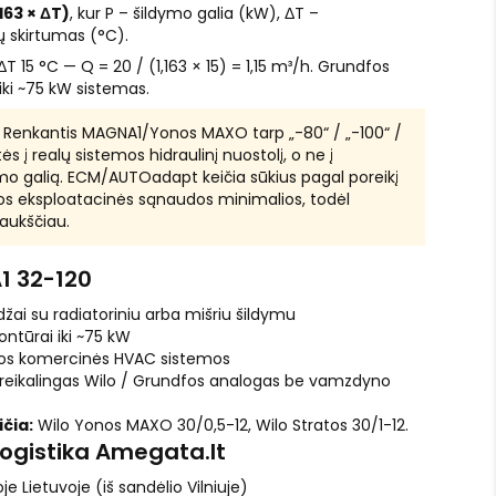
,163 × ΔT)
, kur P – šildymo galia (kW), ΔT –
 skirtumas (°C).
 15 °C — Q = 20 / (1,163 × 15) = 1,15 m³/h. Grundfos
iki ~75 kW sistemas.
Renkantis MAGNA1/Yonos MAXO tarp „-80“ / „-100“ /
ės į realų sistemos hidraulinį nuostolį, o ne į
o galią. ECM/AUTOadapt keičia sūkius pagal poreikį
ios eksploatacinės sąnaudos minimalios, todėl
 aukščiau.
1 32-120
žai su radiatoriniu arba mišriu šildymu
ontūrai iki ~75 kW
os komercinės HVAC sistemos
r reikalingas Wilo / Grundfos analogas be vamzdyno
čia:
Wilo Yonos MAXO 30/0,5-12, Wilo Stratos 30/1-12.
logistika Amegata.lt
je Lietuvoje (iš sandėlio Vilniuje)