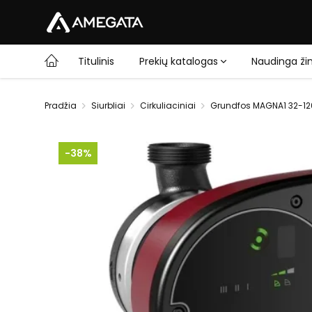
Titulinis
Prekių katalogas
Naudinga žin
Pradžia
Siurbliai
Cirkuliaciniai
Grundfos MAGNA1 32-120 
-38%