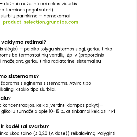
 dažnai mažesnė nei rinkos vidurkis
o terminas pagal sutartį
l siurblių parinkimo — nemokamai
s:
product-selection.grundfos.com
-v valdymo režimai?
s slėgis) — palaiko tolygų sistemos slėgį, geriau tinka
moms be termostatinių ventilių. Δp-v (proporcinis
i mažėjant, geriau tinka radiatorinei sistemai su
ldymo sistemoms?
uždaroms slėginėms sistemoms. Atviro tipo
ingi kitokio tipo siurbliai.
palu?
o koncentracijos. Reikia įvertinti klampos pokytį —
glikoliu sumažėja apie 10–15 %, atitinkamai keičiasi ir P1
 ir kodėl tai svarbu?
ka Ekodizaino (≤ 0,20 (A klasė)) reikalavimą. Palyginti