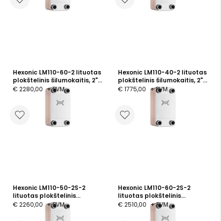
Hexonic LM110-60-2 lituotas
Hexonic LM110-40-2 lituotas
plokštelinis šilumokaitis, 2",
plokštelinis šilumokaitis, 2",
60 plokštelių, PN 25
40 plokštelių, PN 25
€ 2280,00
+ PVM
€ 1775,00
+ PVM
Hexonic LM110-50-2S-2
Hexonic LM110-60-2S-2
lituotas plokštelinis
lituotas plokštelinis
šilumokaitis, 50 plokštelės,
šilumokaitis, 60 plokštelės,
€ 2260,00
+ PVM
€ 2510,00
+ PVM
PN 25
PN 25