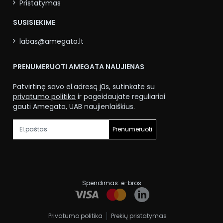
Pristatymas
SUSISIEKIME
labas@amegata.lt
PRENUMERUOTI AMEGATA NAUJIENAS
Patvirtinę savo el.adresą jūs, sutinkate su
privatumo politika
ir pageidaujate reguliariai
gauti Amegata, UAB naujienlaiškius.
Prenumeruoti
Spendimas:
e-bros
Privatumo politika
Prekių pristatymas