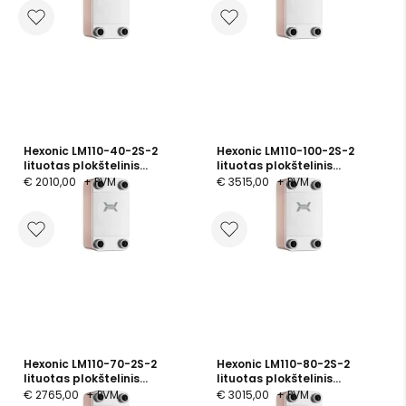
Hexonic LM110-40-2S-2
Hexonic LM110-100-2S-2
lituotas plokštelinis
lituotas plokštelinis
šilumokaitis, 40 plokštelės,
šilumokaitis, 100 plokštelės,
€ 2010,00
+ PVM
€ 3515,00
+ PVM
PN 25
PN 25
Hexonic LM110-70-2S-2
Hexonic LM110-80-2S-2
lituotas plokštelinis
lituotas plokštelinis
šilumokaitis, 70 plokštelės,
šilumokaitis, 80 plokštelės,
€ 2765,00
+ PVM
€ 3015,00
+ PVM