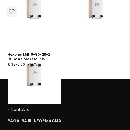
PN 25
PN 25
Hexonic LM110-90-2S-2
lituotas plokštelinis
šilumokaitis, 90 plokštelės,
€ 3270,00
+ PVM
PN 25
APIE MUS
Apie mus
Kontaktai
PAGALBA IR INFORMACIJA