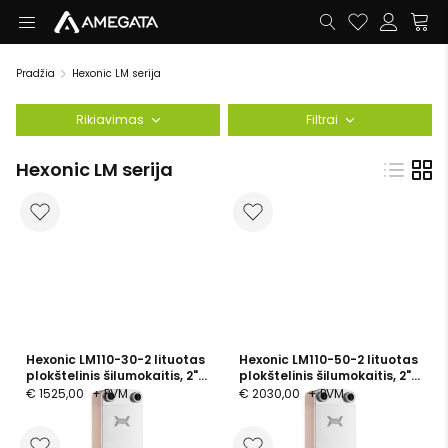
Pradžia
Hexonic LM serija
Rikiavimas
Filtrai
Hexonic LM serija
Hexonic LM110-30-2 lituotas
Hexonic LM110-50-2 lituotas
plokštelinis šilumokaitis, 2",
plokštelinis šilumokaitis, 2",
30 plokštelių, PN 25
50 plokštelių, PN 25
€ 1525,00
+ PVM
€ 2030,00
+ PVM