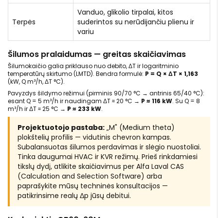
Vanduo, glikolio tirpalai, kitos
Terpės
suderintos su nerūdijančiu plienu ir
variu
Šilumos pralaidumas — greitas skaičiavimas
Šilumokaičio galia priklauso nuo debito, ΔT ir logaritminio
temperatūrų skirtumo (LMTD). Bendra formulė:
P = Q × ΔT × 1,163
(kW, Q m³/h, ΔT °C).
Pavyzdys šildymo režimui (pirminis 90/70 °C → antrinis 65/40 °C):
esant Q = 5 m³/h ir naudingam ΔT ≈ 20 °C →
P ≈ 116 kW
. Su Q = 8
m³/h ir ΔT ≈ 25 °C →
P ≈ 233 kW
.
Projektuotojo pastaba:
„M" (Medium theta)
plokštelių profilis — vidutinis chevron kampas.
Subalansuotas šilumos perdavimas ir slėgio nuostoliai.
Tinka daugumai HVAC ir KVR režimų. Prieš rinkdamiesi
tikslų dydį, atlikite skaičiavimus per Alfa Laval CAS
(Calculation and Selection Software) arba
paprašykite mūsų techninės konsultacijos —
patikrinsime realų Δp jūsų debitui.