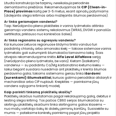
Lituota konstrukcija be tarpinių
nereikalauja
periodinės
demontavimo priežiūros. Rekomenduojamas tik
CIP (Clean-in-
Place) plovimas
kartą per 3-5 metus, esant apnašų požymiams
(didėjantis slėgio kritimas arba mažėjantis šilumos perdavimas).
Ar tinka geriamajam vandeniui?
Taip. Nerūdijančio plieno plokštelės ir varinis lydmetalis atitinka
geriamojo vandens sistemų reikalavimus (WRAS, DVGW ir panašūs
sertifikatai, priklauso nuo konkrečios šalies).
Ar tinka regionams su agresyviu vandeniu?
Kai kuriuose Lietuvos regionuose šildymo tinklo vanduo turi
padidintą chloridų arba amoniako kiekį — tokiose sistemose varinis
lydmetalis gali sutrumpinti šilumokaičio tarnavimo laiką. Šiais
atvejais rekomenduojame rinktis
Alfa Laval AlfaNova
seriją
(nerūdijančio plieno lydmetalis, be vario). Kietam (kalkėtam)
vandeniui — su padidintu Ca/Mg karbonatinio kietumo kiekiu —
laikui bėgant susidaro nusėdimai ant plokštelių ir krenta šilumos
perdavimo galia; tokioms sistemoms geriau tinka
išardomi
(surenkami) šilumokaičiai
, kuriuos galima periodiškai atidaryti ir
mechaniškai arba CIP nuplauti. Kreipkitės — parinksime jūsų
vandens sąlygoms tinkantį modelį.
Kaip parinkti tinkamą plokštelių skaičių?
Plokštelių skaičius nustatomas pagal reikalaujamą galią, debitus ir
leistiną slėgio kritimą. Tos pačios CB60 serijos šilumokaičiai su
skirtingu plokštelių skaičiumi tinka skirtingoms galios klasėms —
nuo mažų vartotojo šakų iki didelių pirminių kontūrų. Susisiekite su
mumis — pateiksime konkretų parinkimą pagal jūsų projekto