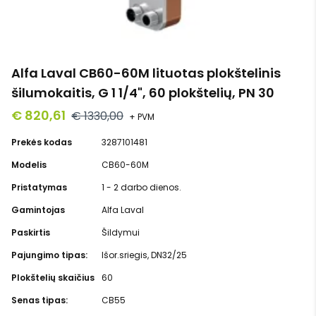
Alfa Laval CB60-60M lituotas plokštelinis
šilumokaitis, G 1 1/4", 60 plokštelių, PN 30
€ 820,61
€ 1330,00
+ PVM
Prekės kodas
3287101481
Modelis
CB60-60M
Pristatymas
1 - 2 darbo dienos.
Gamintojas
Alfa Laval
Paskirtis
Šildymui
Pajungimo tipas:
Išor.sriegis, DN32/25
Plokštelių skaičius
60
Senas tipas:
CB55