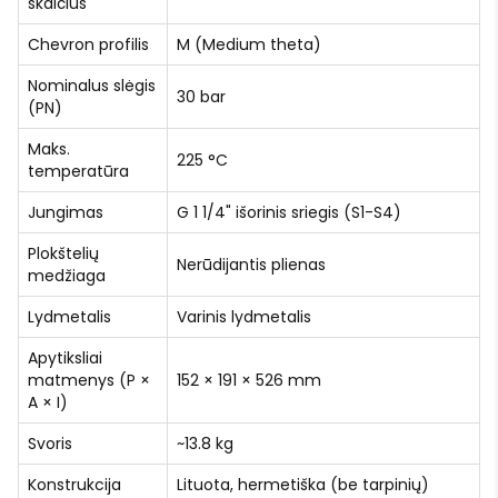
skaičius
Chevron profilis
M (Medium theta)
Nominalus slėgis
30 bar
(PN)
Maks.
225 °C
temperatūra
Jungimas
G 1 1/4" išorinis sriegis (S1-S4)
Plokštelių
Nerūdijantis plienas
medžiaga
Lydmetalis
Varinis lydmetalis
Apytiksliai
matmenys (P ×
152 × 191 × 526 mm
A × I)
Svoris
~13.8 kg
Konstrukcija
Lituota, hermetiška (be tarpinių)