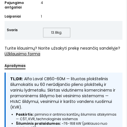
Pajungimo
4
antgaliai
Laipsniai
1
Svoris
13.8
kg.
Turite klausimų? Norite užsakyti prekę nesančią sandėlyje?
Užklausimo forma
Aprašymas
TL;DR:
Alfa Laval CB60-60M — lituotas plokštelinis
šilumokaitis su 60 nerūdijančio plieno plokštelių ir
variniu lydmetaliu. Skirtas vidutinėms komercinėms ir
pramoninėms šildymo bei vėsinimo sistemoms —
HVAC šildymui, vėsinimui ir karšto vandens ruošimui
(KVR).
Paskirtis:
pirminio ir antrinio kontūrų šiluminis atskyrimas
— CŠT, KVR, technologinės sistemos
Šiluminis pralaidumas:
~76-168 kW (priklauso nuo