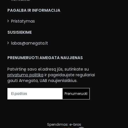
PAGALBA IR INFORMACIJA
Pristatymas
SUSISIEKIME
labas@amegata.lt
PRENUMERUOTI AMEGATA NAUJIENAS
Patvirtinę savo el.adresą jūs, sutinkate su
privatumo politika
ir pageidaujate reguliariai
gauti Amegata, UAB naujienlaiškius.
Prenumeruoti
Spendimas:
e-bros