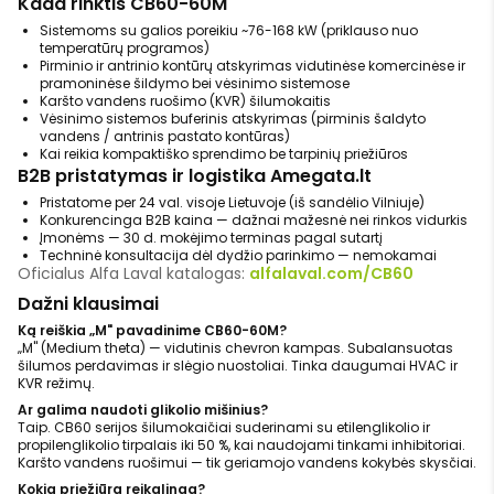
Kada rinktis CB60-60M
Sistemoms su galios poreikiu ~76-168 kW (priklauso nuo
temperatūrų programos)
Pirminio ir antrinio kontūrų atskyrimas vidutinėse komercinėse ir
pramoninėse šildymo bei vėsinimo sistemose
Karšto vandens ruošimo (KVR) šilumokaitis
Vėsinimo sistemos buferinis atskyrimas (pirminis šaldyto
vandens / antrinis pastato kontūras)
Kai reikia kompaktiško sprendimo be tarpinių priežiūros
B2B pristatymas ir logistika Amegata.lt
Pristatome per 24 val. visoje Lietuvoje (iš sandėlio Vilniuje)
Konkurencinga B2B kaina — dažnai mažesnė nei rinkos vidurkis
Įmonėms — 30 d. mokėjimo terminas pagal sutartį
Techninė konsultacija dėl dydžio parinkimo — nemokamai
Oficialus Alfa Laval katalogas:
alfalaval.com/CB60
Dažni klausimai
Ką reiškia „M" pavadinime CB60-60M?
„M" (Medium theta) — vidutinis chevron kampas. Subalansuotas
šilumos perdavimas ir slėgio nuostoliai. Tinka daugumai HVAC ir
KVR režimų.
Ar galima naudoti glikolio mišinius?
Taip. CB60 serijos šilumokaičiai suderinami su etilenglikolio ir
propilenglikolio tirpalais iki 50 %, kai naudojami tinkami inhibitoriai.
Karšto vandens ruošimui — tik geriamojo vandens kokybės skysčiai.
Kokia priežiūra reikalinga?