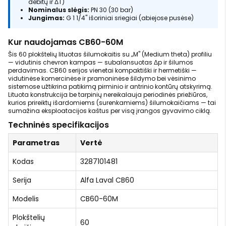
debitų ir ΔT)
Nominalus slėgis:
PN 30 (30 bar)
Jungimas:
G 1 1/4" išoriniai sriegiai (abiejose pusėse)
Kur naudojamas CB60-60M
Šis 60 plokštelių lituotas šilumokaitis su „M" (Medium theta) profiliu
— vidutinis chevron kampas — subalansuotas Δp ir šilumos
perdavimas. CB60 serijos vienetai kompaktiški ir hermetiški —
vidutinėse komercinėse ir pramoninėse šildymo bei vėsinimo
sistemose užtikrina patikimą pirminio ir antrinio kontūrų atskyrimą.
Lituota konstrukcija be tarpinių nereikalauja periodinės priežiūros,
kurios prireiktų išardomiems (surenkamiems) šilumokaičiams — tai
sumažina eksploatacijos kaštus per visą įrangos gyvavimo ciklą.
Techninės specifikacijos
Parametras
Vertė
Kodas
3287101481
Serija
Alfa Laval CB60
Modelis
CB60-60M
Plokštelių
60