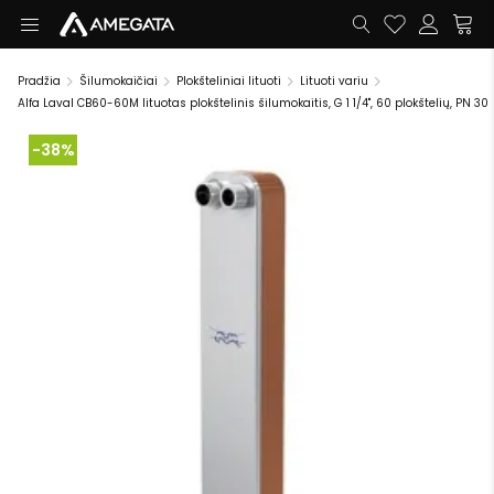
Pradžia
Šilumokaičiai
Plokšteliniai lituoti
Lituoti variu
Alfa Laval CB60-60M lituotas plokštelinis šilumokaitis, G 1 1/4", 60 plokštelių, PN 30
-38%