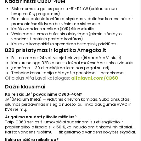
Kada rinktis CB60-40M
Sistemoms su galios poreikiu ~51-112 kW (priklauso nuo
temperatūrų programos)
Pirminio ir antrinio kontūrų atskyrimas vidutinėse komercinėse ir
pramoninėse šildymo bei vėsinimo sistemose
Karšto vandens ruošimo (KVR) šilumokaitis
Vėsinimo sistemos buferinis atskyrimas (pirminis šaldyto
vandens / antrinis pastato kontūras)
Kai reikia kompaktiško sprendimo be tarpinių priežiūros
B2B pristatymas ir logistika Amegata.lt
Pristatome per 24 val. visoje Lietuvoje (iš sandėlio Vilniuje)
Konkurencinga B2B kaina — dažnai mažesnė nei rinkos vidurkis
Įmonėms — 30 d. mokėjimo terminas pagal sutartį
Techninė konsultacija dėl dydžio parinkimo — nemokamai
Oficialus Alfa Laval katalogas:
alfalaval.com/CB60
Dažni klausimai
Ką reiškia „M" pavadinime CB60-40M?
„M" (Medium theta) — vidutinis chevron kampas. Subalansuotas
šilumos perdavimas ir slėgio nuostoliai. Tinka daugumai HVAC ir
KVR režimų.
Ar galima naudoti glikolio mišinius?
Taip. CB60 serijos šilumokaičiai suderinami su etilenglikolio ir
propilenglikolio tirpalais iki 50 %, kai naudojami tinkami inhibitoriai.
Karšto vandens ruošimui — tik geriamojo vandens kokybės skysčiai.
Kokia priežiūra reikalinga?