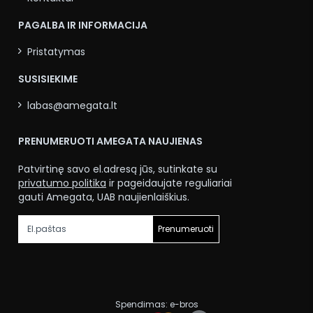
PAGALBA IR INFORMACIJA
Pristatymas
SUSISIEKIME
labas@amegata.lt
PRENUMERUOTI AMEGATA NAUJIENAS
Patvirtinę savo el.adresą jūs, sutinkate su
privatumo politika
ir pageidaujate reguliariai
gauti Amegata, UAB naujienlaiškius.
Prenumeruoti
Spendimas:
e-bros