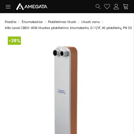
Pradžia
Šilumokaičiai
Plokšteliniai lituoti
Lituoti variu
Alfa Laval CB60-40M lituotas plokštelinis šilumokaitis, G 1 1/4", 40 plokštelių, PN 30
-38%