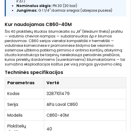
ir ΔT)
Nominalus slėgis:
PN 30 (30 bar)
Jungimas:
G 1 1/4" išoriniai sriegiai (abiejose pusėse)
Kur naudojamas CB60-40M
Šis 40 plokštelių lituotas šilumokaitis su „M" (Medium theta) profiliu
— vidutinis chevron kampas — subalansuotas Δp ir šilumos
perdavimas. CB60 serijos vienetai kompaktiški ir hermetiški —
vidutinėse komercinėse ir pramoninėse šildymo bei vėsinimo
sistemose užtikrina patikimą pirminio ir antrinio kontūrų atskyrimą.
Lituota konstrukcija be tarpinių nereikalauja periodinės priežiūros,
kurios prireiktų išardomiems (surenkamiems) šilumokaičiams — tai
sumažina eksploatacijos kaštus per visą įrangos gyvavimo ciklą.
Techninės specifikacijos
Parametras
Vertė
Kodas
3287101479
Serija
Alfa Laval CB60
Modelis
CB60-40M
Plokštelių
40