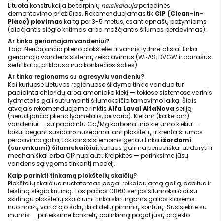
Lituota konstrukcija be tarpinių
nereikalauja
periodinės
demontavimo priežiūros. Rekomenduojamas tik
CIP (Clean-in-
Place) plovimas
kartą per 3-5 metus, esant apnašų požymiams
(didėjantis slėgio kritimas arba mažėjantis šilumos perdavimas).
Ar tinka geriamajam vandeniui?
Taip. Nerūdijančio plieno plokštelės ir varinis lydmetalis atitinka
geriamojo vandens sistemų reikalavimus (WRAS, DVGW ir panašūs
sertifikatai, priklauso nuo konkrečios šalies).
Ar tinka regionams su agresyviu vandeniu?
Kai kuriuose Lietuvos regionuose šildymo tinklo vanduo turi
padidintą chloridų arba amoniako kiekį — tokiose sistemose varinis
lydmetalis gali sutrumpinti šilumokaičio tarnavimo laiką. Šiais
atvejais rekomenduojame rinktis
Alfa Laval AlfaNova
seriją
(nerūdijančio plieno lydmetalis, be vario). Kietam (kalkėtam)
vandeniui — su padidintu Ca/Mg karbonatinio kietumo kiekiu —
laikui bėgant susidaro nusėdimai ant plokštelių ir krenta šilumos
perdavimo galia; tokioms sistemoms geriau tinka
išardomi
(surenkami) šilumokaičiai
, kuriuos galima periodiškai atidaryti ir
mechaniškai arba CIP nuplauti. Kreipkitės — parinksime jūsų
vandens sąlygoms tinkantį modelį.
Kaip parinkti tinkamą plokštelių skaičių?
Plokštelių skaičius nustatomas pagal reikalaujamą galią, debitus ir
leistiną slėgio kritimą. Tos pačios CB60 serijos šilumokaičiai su
skirtingu plokštelių skaičiumi tinka skirtingoms galios klasėms —
nuo mažų vartotojo šakų iki didelių pirminių kontūrų. Susisiekite su
mumis — pateiksime konkretų parinkimą pagal jūsų projekto