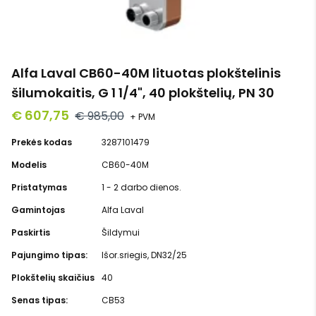
Alfa Laval CB60-40M lituotas plokštelinis
šilumokaitis, G 1 1/4", 40 plokštelių, PN 30
€ 607,75
€ 985,00
+ PVM
Prekės kodas
3287101479
Modelis
CB60-40M
Pristatymas
1 - 2 darbo dienos.
Gamintojas
Alfa Laval
Paskirtis
Šildymui
Pajungimo tipas:
Išor.sriegis, DN32/25
Plokštelių skaičius
40
Senas tipas:
CB53