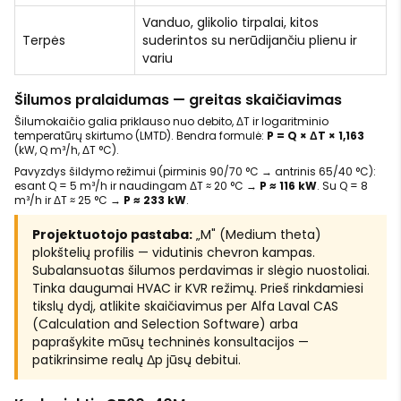
Vanduo, glikolio tirpalai, kitos
Terpės
suderintos su nerūdijančiu plienu ir
variu
Šilumos pralaidumas — greitas skaičiavimas
Šilumokaičio galia priklauso nuo debito, ΔT ir logaritminio
temperatūrų skirtumo (LMTD). Bendra formulė:
P = Q × ΔT × 1,163
(kW, Q m³/h, ΔT °C).
Pavyzdys šildymo režimui (pirminis 90/70 °C → antrinis 65/40 °C):
esant Q = 5 m³/h ir naudingam ΔT ≈ 20 °C →
P ≈ 116 kW
. Su Q = 8
m³/h ir ΔT ≈ 25 °C →
P ≈ 233 kW
.
Projektuotojo pastaba:
„M" (Medium theta)
plokštelių profilis — vidutinis chevron kampas.
Subalansuotas šilumos perdavimas ir slėgio nuostoliai.
Tinka daugumai HVAC ir KVR režimų. Prieš rinkdamiesi
tikslų dydį, atlikite skaičiavimus per Alfa Laval CAS
(Calculation and Selection Software) arba
paprašykite mūsų techninės konsultacijos —
patikrinsime realų Δp jūsų debitui.