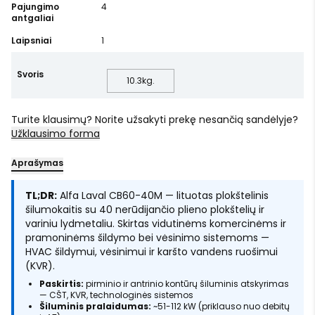
Pajungimo
4
antgaliai
Laipsniai
1
Svoris
10.3
kg.
Turite klausimų? Norite užsakyti prekę nesančią sandėlyje?
Užklausimo forma
Aprašymas
TL;DR:
Alfa Laval CB60-40M — lituotas plokštelinis
šilumokaitis su 40 nerūdijančio plieno plokštelių ir
variniu lydmetaliu. Skirtas vidutinėms komercinėms ir
pramoninėms šildymo bei vėsinimo sistemoms —
HVAC šildymui, vėsinimui ir karšto vandens ruošimui
(KVR).
Paskirtis:
pirminio ir antrinio kontūrų šiluminis atskyrimas
— CŠT, KVR, technologinės sistemos
Šiluminis pralaidumas:
~51-112 kW (priklauso nuo debitų