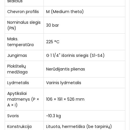
skaičius
Chevron profilis
M (Medium theta)
Nominalus slėgis
30 bar
(PN)
Maks.
225 °C
temperatūra
Jungimas
G 1 1/4" išorinis sriegis (S1-S4)
Plokštelių
Nerūdijantis plienas
medžiaga
Lydmetalis
Varinis lydmetalis
Apytiksliai
matmenys (P ×
106 × 191 × 526 mm
A × I)
Svoris
~10.3 kg
Konstrukcija
Lituota, hermetiška (be tarpinių)