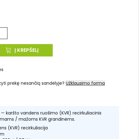
Į KREPŠELĮ
es
kyti prekę nesančią sandėlyje?
Užklausimo forma
 — karšto vandens ruošimo (KVR) recirkuliacinis
s namams / mažoms KVR grandinėms.
ns (KVR) recirkuliacija
7 m