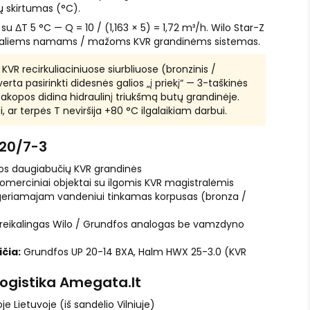
 skirtumas (°C).
u ΔT 5 °C — Q = 10 / (1,163 × 5) = 1,72 m³/h. Wilo Star-Z
idualiems namams / mažoms KVR grandinėms sistemas.
KVR recirkuliaciniuose siurbliuose (bronzinis /
rta pasirinkti didesnės galios „į priekį“ — 3-taškinės
akopos didina hidraulinį triukšmą butų grandinėje.
, ar terpės T neviršija +80 °C ilgalaikiam darbui.
 20/7-3
žos daugiabučių KVR grandinės
 komerciniai objektai su ilgomis KVR magistralėmis
s geriamajam vandeniui tinkamas korpusas (bronza /
r reikalingas Wilo / Grundfos analogas be vamzdyno
čia:
Grundfos UP 20-14 BXA, Halm HWX 25-3.0 (KVR
logistika Amegata.lt
je Lietuvoje (iš sandėlio Vilniuje)