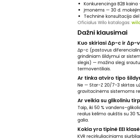
Konkurencinga B2B kaina —
Įmonėms — 30 d. mokėjim
Techninė konsultacija dė
Oficialus Wilo katalogas:
wil
Dažni klausimai
Kuo skiriasi Δp-c ir Δp
Δp-c (pastovus diferencialini
grindiniam šildymui ar siste
slėgis) — mažina slėgį srautu
termoventiliais.
Ar tinka atviro tipo ši
Ne — Star-Z 20/7-3 skirtas 
gravitacinėms sistemoms reikal
Ar veikia su glikoliniu tir
Taip, iki 50 % vandens–glikoli
realus kėlimo aukštis su 30 % 
galia.
Kokia yra tipinė EEI klasė
KVR recirkuliaciniams siurbli