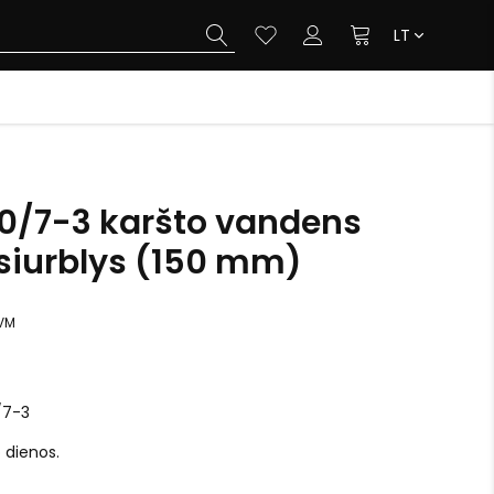
LT
20/7-3 karšto vandens
 siurblys (150 mm)
VM
/7-3
o dienos.