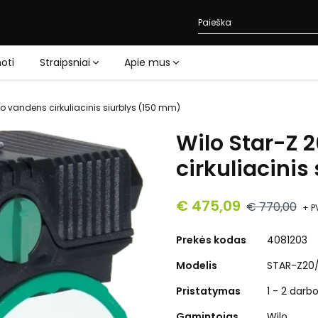
oti
Straipsniai
Apie mus
to vandens cirkuliacinis siurblys (150 mm)
Wilo Star-Z 
cirkuliacinis
€ 475,09
€ 770,00
+ P
Prekės kodas
4081203
Modelis
STAR-Z20
Pristatymas
1 - 2 darb
Gamintojas
Wilo