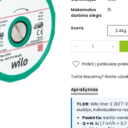
Maksimalus
10
darbinis slėgis
Svoris
2.4
kg.
-
+
Pridėti į patikusias prek
Turite klausimų? Norite užsa
Aprašymas
TL;DR:
Wilo Star-Z 20/7-3
siurblys, individualiem
Paskirtis:
karšto vande
Q × H:
iki 1,7 m³/h × 0,