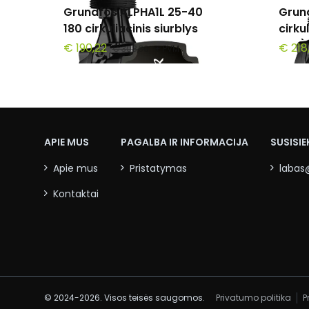
Grundfos ALPHA1L 25-40
Grun
180 cirkuliacinis siurblys
cirku
mm)
€ 190,22
€ 218
€ 308,30
+ PVM
APIE MUS
PAGALBA IR INFORMACIJA
SUSISIE
Apie mus
Pristatymas
labas
Kontaktai
© 2024-2026. Visos teisės saugomos.
Privatumo politika
P