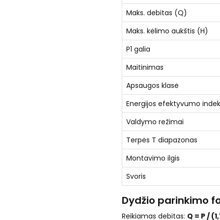
Maks. debitas (Q)
Maks. kėlimo aukštis (H)
P1 galia
Maitinimas
Apsaugos klasė
Energijos efektyvumo indek
Valdymo režimai
Terpės T diapazonas
Montavimo ilgis
Svoris
Dydžio parinkimo f
Reikiamas debitas:
Q = P / (1