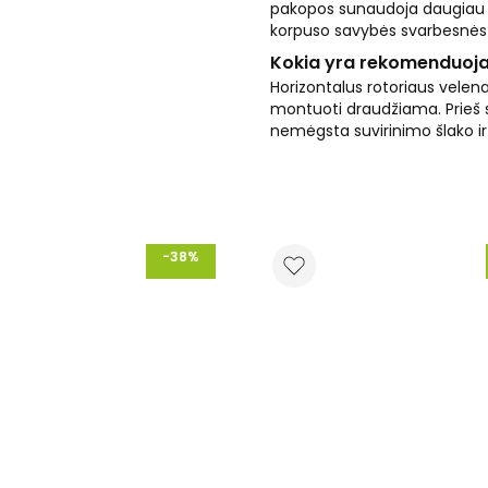
pakopos sunaudoja daugiau e
korpuso savybės svarbesnės 
Kokia yra rekomenduoj
Horizontalus rotoriaus velena
montuoti draudžiama. Prieš siur
nemėgsta suvirinimo šlako i
-38%