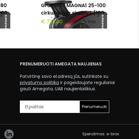
-80
Grundfos MAGNA1 25-100
(180
cirkuliacinis siurblys (180
mm)
€ 728,00
€ 1179,90
+ PVM
PRENUMERUOTI AMEGATA NAUJIENAS
Patvirtinę savo el.adresą jūs, sutinkate su
privatumo politika
ir pageidaujate reguliariai
gauti Amegata, UAB naujienlaiškius.
Prenumeruoti
Spendimas:
e-bros