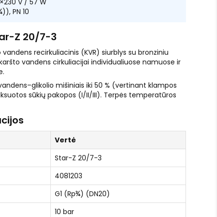
×230 V / 57 W
)), PN 10
ar-Z 20/7-3
andens recirkuliacinis (KVR) siurblys su bronziniu
karšto vandens cirkuliacijai individualiuose namuose ir
e.
 vandens–glikolio mišiniais iki 50 % (vertinant klampos
iksuotos sūkių pakopos (I/II/III). Terpės temperatūros
cijos
Vertė
Star-Z 20/7-3
4081203
G1 (Rp¾) (DN20)
10 bar