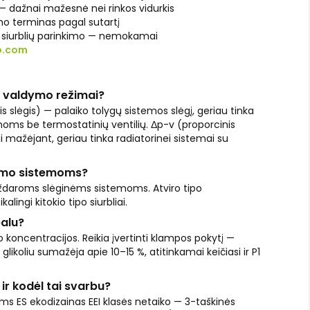
 dažnai mažesnė nei rinkos vidurkis
o terminas pagal sutartį
l siurblių parinkimo — nemokamai
o.com
-v valdymo režimai?
s slėgis) — palaiko tolygų sistemos slėgį, geriau tinka
moms be termostatinių ventilių. Δp-v (proporcinis
i mažėjant, geriau tinka radiatorinei sistemai su
ldymo sistemoms?
uždaroms slėginėms sistemoms. Atviro tipo
ingi kitokio tipo siurbliai.
palu?
o koncentracijos. Reikia įvertinti klampos pokytį —
glikoliu sumažėja apie 10–15 %, atitinkamai keičiasi ir P1
 ir kodėl tai svarbu?
ams ES ekodizainas EEI klasės netaiko — 3-taškinės