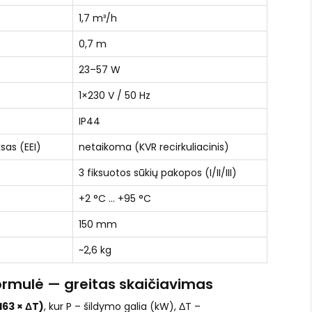
1,7 m³/h
0,7 m
23–57 W
1×230 V / 50 Hz
IP44
sas (EEI)
netaikoma (KVR recirkuliacinis)
3 fiksuotos sūkių pakopos (I/II/III)
+2 °C … +95 °C
150 mm
~2,6 kg
ormulė — greitas skaičiavimas
,163 × ΔT)
, kur P – šildymo galia (kW), ΔT –