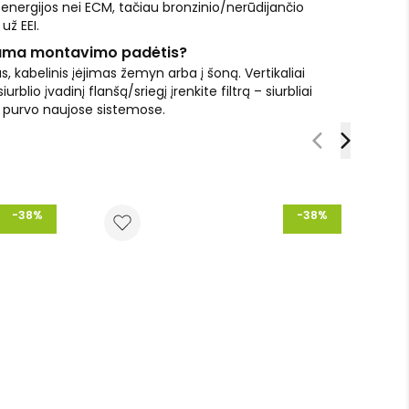
nergijos nei ECM, tačiau bronzinio/nerūdijančio
už EEI.
ama montavimo padėtis?
s, kabelinis įėjimas žemyn arba į šoną. Vertikaliai
blio įvadinį flanšą/sriegį įrenkite filtrą – siurbliai
r purvo naujose sistemose.
-38%
-38%