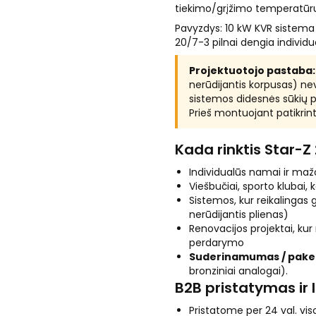
tiekimo/grįžimo temperatūrų
Pavyzdys: 10 kW KVR sistema s
20/7-3 pilnai dengia indiv
Projektuotojo pastaba:
nerūdijantis korpusas) neve
sistemos didesnės sūkių p
Prieš montuojant patikrinti
Kada rinktis Star-Z
Individualūs namai ir ma
Viešbučiai, sporto klubai,
Sistemos, kur reikalinga
nerūdijantis plienas)
Renovacijos projektai, ku
perdarymo
Suderinamumas / pakei
bronziniai analogai).
B2B pristatymas ir 
Pristatome per 24 val. viso