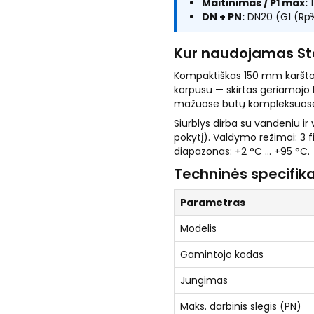
Maitinimas / P1 max:
1
DN + PN:
DN20 (G1 (Rp¾
Kur naudojamas St
Kompaktiškas 150 mm karšto v
korpusu — skirtas geriamojo 
mažuose butų kompleksuos
Siurblys dirba su vandeniu ir
pokytį). Valdymo režimai: 3 f
diapazonas: +2 °C … +95 °C.
Techninės specifika
Parametras
Modelis
Gamintojo kodas
Jungimas
Maks. darbinis slėgis (PN)