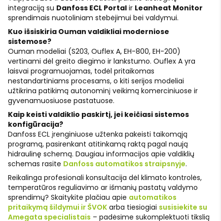
integraciją su
Danfoss ECL Portal
ir
Leanheat Monitor
sprendimais nuotoliniam stebėjimui bei valdymui.
Kuo išsiskiria Ouman valdikliai moderniose
sistemose?
Ouman modeliai (S203, Ouflex A, EH-800, EH-200)
vertinami dėl greito diegimo ir lankstumo. Ouflex A yra
laisvai programuojamas, todėl pritaikomas
nestandartiniams procesams, o kiti serijos modeliai
užtikrina patikimą autonominį veikimą komerciniuose ir
gyvenamuosiuose pastatuose.
Kaip keisti valdiklio paskirtį, jei keičiasi sistemos
konfigūracija?
Danfoss ECL įrenginiuose užtenka pakeisti taikomąją
programą, pasirenkant atitinkamą raktą pagal naują
hidraulinę schemą. Daugiau informacijos apie valdiklių
schemas rasite
Danfoss automatikos straipsnyje
.
Reikalinga profesionali konsultacija dėl klimato kontrolės,
temperatūros reguliavimo ar išmanių pastatų valdymo
sprendimų? Skaitykite plačiau apie
automatikos
pritaikymą šildymui ir ŠVOK
arba tiesiogiai
susisiekite su
Amegata specialistais
– padėsime sukomplektuoti tikslią