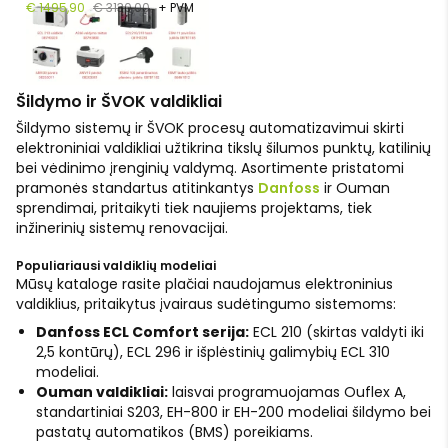
€ 1495,90
€ 3130,00
+ PVM
Šildymo ir ŠVOK valdikliai
Šildymo sistemų ir ŠVOK procesų automatizavimui skirti
elektroniniai valdikliai užtikrina tikslų šilumos punktų, katilinių
bei vėdinimo įrenginių valdymą. Asortimente pristatomi
pramonės standartus atitinkantys
Danfoss
ir Ouman
sprendimai, pritaikyti tiek naujiems projektams, tiek
inžinerinių sistemų renovacijai.
Populiariausi valdiklių modeliai
Mūsų kataloge rasite plačiai naudojamus elektroninius
valdiklius, pritaikytus įvairaus sudėtingumo sistemoms:
Danfoss ECL Comfort serija:
ECL 210 (skirtas valdyti iki
2,5 kontūrų), ECL 296 ir išplėstinių galimybių ECL 310
modeliai.
Ouman valdikliai:
laisvai programuojamas Ouflex A,
standartiniai S203, EH-800 ir EH-200 modeliai šildymo bei
pastatų automatikos (BMS) poreikiams.