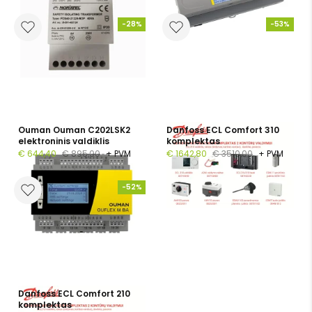
-28%
-53%
Ouman Ouman C202LSK2
Danfoss ECL Comfort 310
elektroninis valdiklis
komplektas
€ 644,40
€ 895,00
+ PVM
€ 1642,80
€ 3510,00
+ PVM
-52%
Danfoss ECL Comfort 210
komplektas