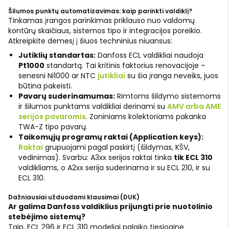
Šilumos punktų automatizavimas: kaip parinkti valdiklį?
Tinkamas įrangos parinkimas priklauso nuo valdomų
kontūrų skaičiaus, sistemos tipo ir integracijos poreikio.
Atkreipkite dėmesį į šiuos techninius niuansus:
Jutiklių standartas:
Danfoss ECL valdikliai naudoja
Pt1000
standartą. Tai kritinis faktorius renovacijoje –
senesni Ni1000 ar NTC
jutikliai
su šia įranga neveiks, juos
būtina pakeisti.
Pavarų suderinamumas:
Rimtoms šildymo sistemoms
ir šilumos punktams valdikliai derinami su
AMV arba AME
serijos pavaromis
. Zoniniams kolektoriams pakanka
TWA-Z tipo pavarų.
Taikomųjų programų raktai (Application keys):
Raktai
grupuojami pagal paskirtį (šildymas, KŠV,
vėdinimas). Svarbu: A3xx serijos raktai tinka
tik ECL 310
valdikliams, o A2xx serija suderinama ir su ECL 210, ir su
ECL 310.
Dažniausiai užduodami klausimai (DUK)
Ar galima Danfoss valdiklius prijungti prie nuotolinio
stebėjimo sistemų?
Taip, ECL 296 ir ECL 310 modeliai palaiko tiesioginę