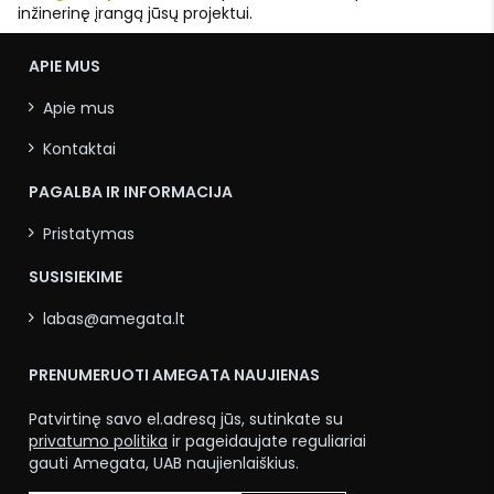
inžinerinę įrangą jūsų projektui.
APIE MUS
Apie mus
Kontaktai
PAGALBA IR INFORMACIJA
Pristatymas
SUSISIEKIME
labas@amegata.lt
PRENUMERUOTI AMEGATA NAUJIENAS
Patvirtinę savo el.adresą jūs, sutinkate su
privatumo politika
ir pageidaujate reguliariai
gauti Amegata, UAB naujienlaiškius.