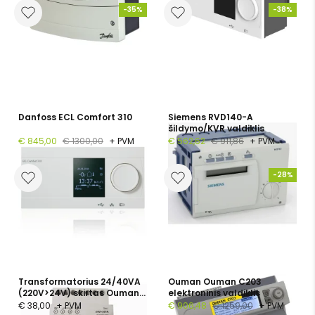
-35%
-38%
Danfoss ECL Comfort 310
Siemens RVD140-A
šildymo/KVR valdiklis
€ 845,00
€ 1300,00
+ PVM
€ 562,62
€ 911,86
+ PVM
-28%
Transformatorius 24/40VA
Ouman Ouman C203
(220V>24V) skirtas Ouman
elektroninis valdiklis
A203 valdikliui
€ 38,00
+ PVM
€ 906,48
€ 1259,00
+ PVM