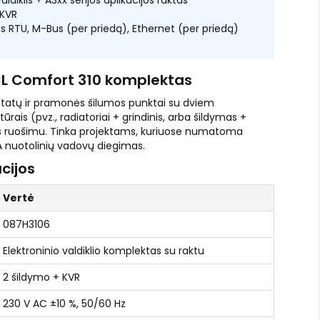
aldiklis + A3xx serijos aplikacijos raktas
 KVR
RTU, M-Bus (per priedą), Ethernet (per priedą)
L Comfort 310 komplektas
tatų ir pramonės šilumos punktai su dviem
rais (pvz., radiatoriai + grindinis, arba šildymas +
s ruošimu. Tinka projektams, kuriuose numatoma
A nuotolinių vadovų diegimas.
cijos
Vertė
087H3106
Elektroninio valdiklio komplektas su raktu
2 šildymo + KVR
230 V AC ±10 %, 50/60 Hz