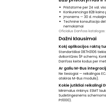
Pristatome per 24 val. viso
Konkurencinga B2B kaina
Įmonėms — 30 d. mokėjim
Techninė konsultacija dėl 
nemokamai
Oficialus Danfoss katalogas
Dažni klausimai
Kokį aplikacijos raktą tu
Standartiškai 087H3106 tiekia
dvikontūrės ŠP schemą. Konkr
Danfoss keitė kodus per met
Ar galiu M-Bus integracij
Ne tiesiogiai — reikalingas 
atskiras M-Bus modulis).
Kokie jutikliai reikalingi 
Minimalus rinkinys: ESMT lauko
Sudėtingesnėms schemoms — g
Pt1000).