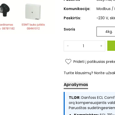
Komunikacija:
Modbus / 
Paskirtis:
~230 V, sk
Svoris
4
kg.
-
+
Pridėti į patikusias prek
Turite klausimų? Norite užsa
Aprašymas
TL;DR:
Danfoss ECL Comfor
orą kompensuojantis valdik
Paruoštas sudėtingesnie