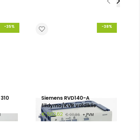
-35%
-38%
 310
Siemens RVD140-A
šildymo/KVR valdiklis
€ 562,62
M
€ 911,86
+ PVM