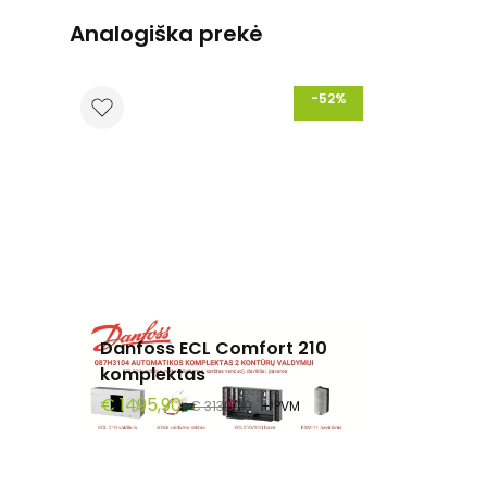
Analogiška prekė
-52%
Danfoss ECL Comfort 210
komplektas
€ 1495,90
€ 3130,00
+ PVM