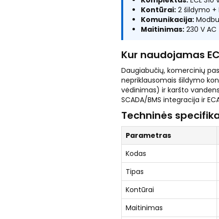
Komplektas:
ECL 310 v
Kontūrai:
2 šildymo +
Komunikacija:
Modbus 
Maitinimas:
230 V AC
Kur naudojamas EC
Daugiabučių, komercinių pas
nepriklausomais šildymo kontū
vėdinimas) ir karšto vanden
SCADA/BMS integracija ir EC
Techninės specifika
Parametras
Kodas
Tipas
Kontūrai
Maitinimas