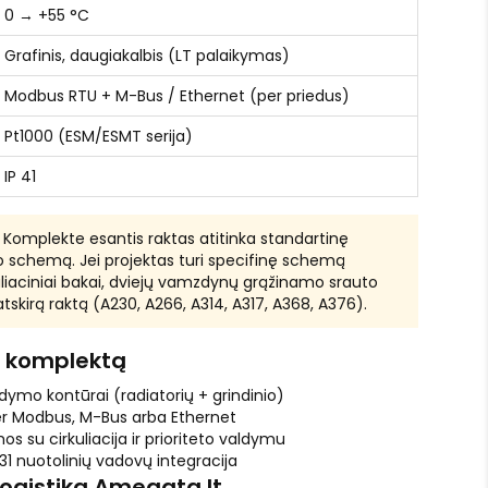
0 → +55 °C
Grafinis, daugiakalbis (LT palaikymas)
Modbus RTU + M-Bus / Ethernet (per priedus)
Pt1000 (ESM/ESMT serija)
IP 41
Komplekte esantis raktas atitinka standartinę
o schemą. Jei projektas turi specifinę schemą
uliaciniai bakai, dviejų vamzdynų grąžinamo srauto
s atskirą raktą (A230, A266, A314, A317, A368, A376).
10 komplektą
ldymo kontūrai (radiatorių + grindinio)
r Modbus, M-Bus arba Ethernet
 su cirkuliacija ir prioriteto valdymu
 nuotolinių vadovų integracija
logistika Amegata.lt