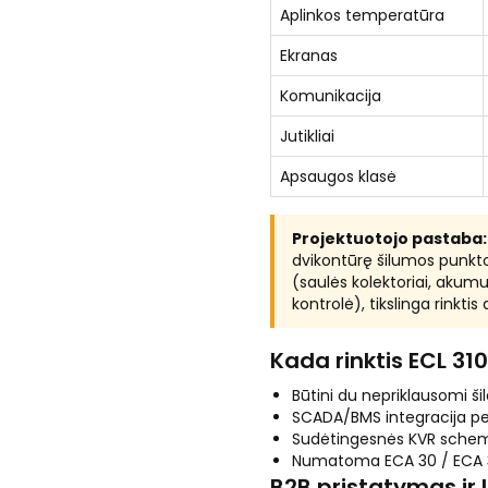
Aplinkos temperatūra
Ekranas
Komunikacija
Jutikliai
Apsaugos klasė
Projektuotojo pastaba:
dvikontūrę šilumos punkt
(saulės kolektoriai, akum
kontrolė), tikslinga rinkti
Kada rinktis ECL 3
Būtini du nepriklausomi ši
SCADA/BMS integracija pe
Sudėtingesnės KVR schemos
Numatoma ECA 30 / ECA 31
B2B pristatymas ir 