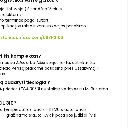
je Lietuvoje (iš sandėlio Vilniuje)
 projektams
o terminas pagal sutartį
aplikacijos rakto ir komunikacijos parinkimo —
:
store.danfoss.com/087H3106
ri šis komplektas?
mas su A2xx arba A3xx serijos raktu, atitinkančiu
ečią versiją prašome patikslinti prieš užsakymą —
us.
ą padaryti tiesiogiai?
ECA priedas (ECA 30/31 nuotolinis vadovas su M-Bus arba
ECL 310?
 temperatūros jutiklis + ESMU srauto jutiklis.
rąžinamo srauto, KVR ir patalpos jutikliai (visi