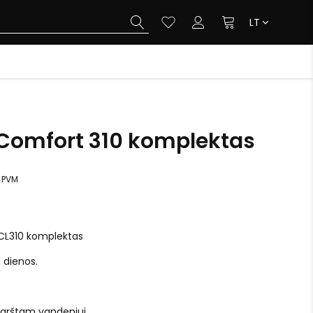
LT
Comfort 310 komplektas
 PVM
CL310 komplektas
o dienos.
 karštam vandeniui