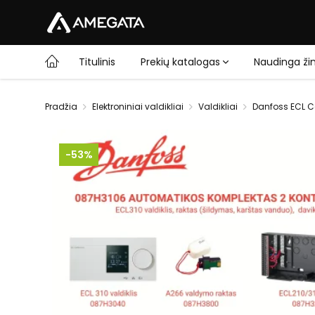
Titulinis
Prekių katalogas
Naudinga žin
Pradžia
Elektroniniai valdikliai
Valdikliai
Danfoss ECL C
-53%