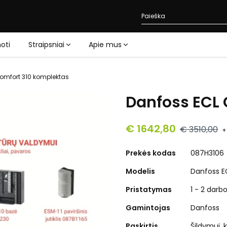
oti
Straipsniai
Apie mus
omfort 310 komplektas
Danfoss ECL 
€ 1642,80
€ 3510,00
+
Prekės kodas
087H3106
Modelis
Danfoss E
Pristatymas
1 - 2 darb
Gamintojas
Danfoss
Paskirtis
Šildymui,