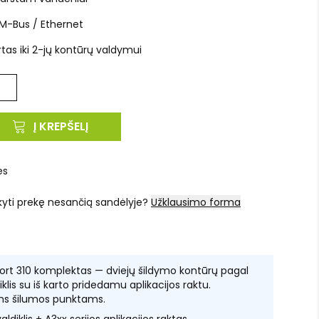
M-Bus / Ethernet
irtas iki 2-jų kontūrų valdymui
Į KREPŠELĮ
es
kyti prekę nesančią sandėlyje?
Užklausimo forma
t 310 komplektas — dviejų šildymo kontūrų pagal
lis su iš karto pridedamu aplikacijos raktu.
ms šilumos punktams.