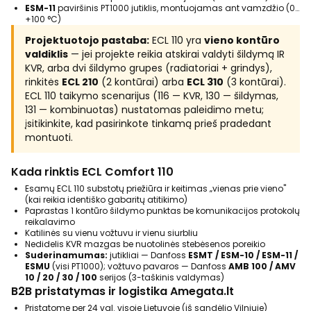
ESM-11
paviršinis PT1000 jutiklis, montuojamas ant vamzdžio (0…
+100 °C)
Projektuotojo pastaba:
ECL 110 yra
vieno kontūro
valdiklis
— jei projekte reikia atskirai valdyti šildymą IR
KVR, arba dvi šildymo grupes (radiatoriai + grindys),
rinkitės
ECL 210
(2 kontūrai) arba
ECL 310
(3 kontūrai).
ECL 110 taikymo scenarijus (116 — KVR, 130 — šildymas,
131 — kombinuotas) nustatomas paleidimo metu;
įsitikinkite, kad pasirinkote tinkamą prieš pradedant
montuoti.
Kada rinktis ECL Comfort 110
Esamų ECL 110 substotų priežiūra ir keitimas „vienas prie vieno"
(kai reikia identiško gabaritų atitikimo)
Paprastas 1 kontūro šildymo punktas be komunikacijos protokolų
reikalavimo
Katilinės su vienu vožtuvu ir vienu siurbliu
Nedidelis KVR mazgas be nuotolinės stebėsenos poreikio
Suderinamumas:
jutikliai — Danfoss
ESMT / ESM-10 / ESM-11 /
ESMU
(visi PT1000); vožtuvo pavaros — Danfoss
AMB 100 / AMV
10 / 20 / 30 / 100
serijos (3-taškinis valdymas)
B2B pristatymas ir logistika Amegata.lt
Pristatome per 24 val. visoje Lietuvoje (iš sandėlio Vilniuje)