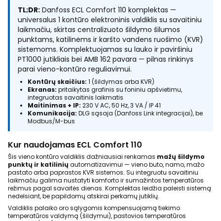
TL;DR:
Danfoss ECL Comfort 110 komplektas —
universalus 1 kontūro elektroninis valdiklis su savaitiniu
laikmačiu, skirtas centralizuoto šildymo šilumos
punktams, katilinėms ir karšto vandens ruošimo (KVR)
sistemoms. Komplektuojamas su lauko ir paviršiniu
PT1000 jutikliais bei AMB 162 pavara — pilnas rinkinys
parai vieno-kontūro reguliavimui.
Kontūrų skaičius:
1 (šildymas arba KVR)
Ekranas:
pritaikytas grafinis su foniniu apšvietimu,
integruotas savaitinis laikmatis
Maitinimas + IP:
230 V AC, 50 Hz, 3 VA / IP 41
Komunikacija:
DLG sąsaja (Danfoss Link integracijai), be
Modbus/M-bus
Kur naudojamas ECL Comfort 110
Šis vieno kontūro valdiklis dažniausiai renkamas
mažų šildymo
punktų ir katilinių
automatizavimui — vieno buto, namo, mažo
pastato arba paprastos KVR sistemos. Su integruotu savaitiniu
laikmačiu galima nustatyti komforto ir sumažintos temperatūros
režimus pagal savaitės dienas. Komplektas leidžia paleisti sistemą
nedelsiant, be papildomų atskirai perkamų jutiklių.
Valdiklis palaiko oro sąlygomis kompensuojamą tiekimo
temperatūros valdymą (šildymui), pastovios temperatūros