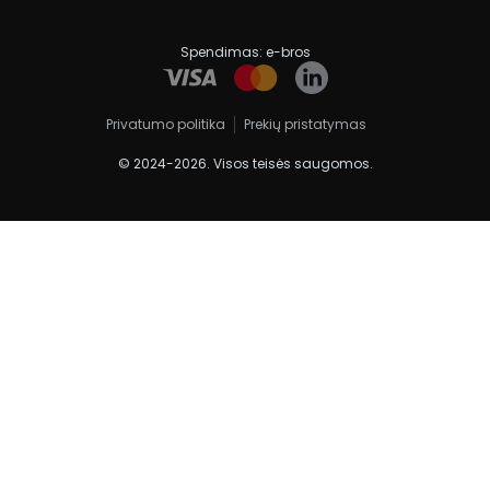
Spendimas:
e-bros
Privatumo politika
Prekių pristatymas
© 2024-2026. Visos teisės saugomos.