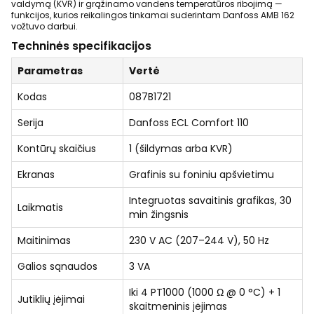
valdymą (KVR) ir grąžinamo vandens temperatūros ribojimą —
funkcijos, kurios reikalingos tinkamai suderintam Danfoss AMB 162
vožtuvo darbui.
Techninės specifikacijos
Parametras
Vertė
Kodas
087B1721
Serija
Danfoss ECL Comfort 110
Kontūrų skaičius
1 (šildymas arba KVR)
Ekranas
Grafinis su foniniu apšvietimu
Integruotas savaitinis grafikas, 30
Laikmatis
min žingsnis
Maitinimas
230 V AC (207–244 V), 50 Hz
Galios sąnaudos
3 VA
Iki 4 PT1000 (1000 Ω @ 0 °C) + 1
Jutiklių įėjimai
skaitmeninis įėjimas