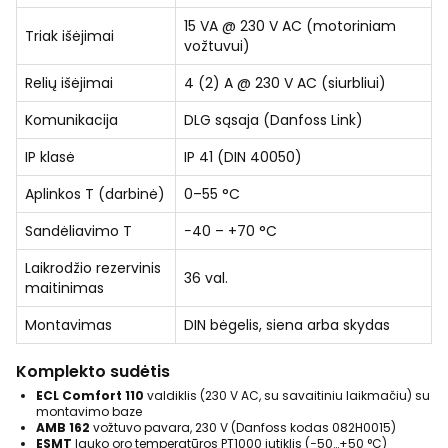
15 VA @ 230 V AC (motoriniam
Triak išėjimai
vožtuvui)
Relių išėjimai
4 (2) A @ 230 V AC (siurbliui)
Komunikacija
DLG sąsaja (Danfoss Link)
IP klasė
IP 41 (DIN 40050)
Aplinkos T (darbinė)
0–55 °C
Sandėliavimo T
−40 – +70 °C
Laikrodžio rezervinis
36 val.
maitinimas
Montavimas
DIN bėgelis, siena arba skydas
Komplekto sudėtis
ECL Comfort 110
valdiklis (230 V AC, su savaitiniu laikmačiu) su
montavimo baze
AMB 162
vožtuvo pavara, 230 V (Danfoss kodas 082H0015)
ESMT
lauko oro temperatūros PT1000 jutiklis (−50…+50 °C)