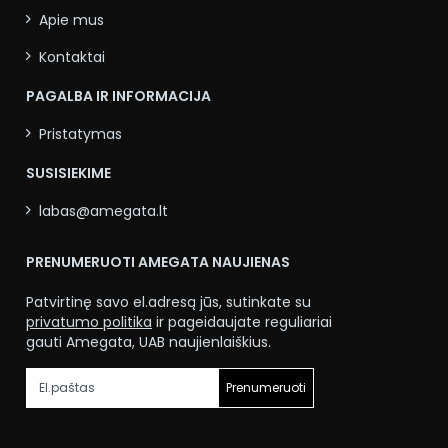
Apie mus
Kontaktai
PAGALBA IR INFORMACIJA
Pristatymas
SUSISIEKIME
labas@amegata.lt
PRENUMERUOTI AMEGATA NAUJIENAS
Patvirtinę savo el.adresą jūs, sutinkate su
privatumo politika
ir pageidaujate reguliariai
gauti Amegata, UAB naujienlaiškius.
Prenumeruoti