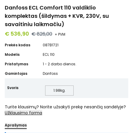
Danfoss ECL Comfort 110 valdiklio
komplektas (šildymas + KVR, 230V, su
savaitiniu laikmačiu)
€ 536,90
€ 826,00
+ PVM
Prekės kodas
087B1721
Modelis
ECL 110
Pristatymas
1 - 2 darbo dienos.
Gamintojas
Danfoss
Svoris
1.98
kg.
Turite klausimų? Norite užsakyti prekę nesančią sandėlyje?
Užklausimo forma
Aprašymas