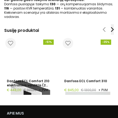
Danfoss puslapyje: taikymo
130
— orų kompensuojamas šildymas;
116
— pastovi KVR temperatūra;
131
— kombinuotas variantas.
Kiekvienam scenarijui yra atskiras montavimo ir eksploatavimo
vadovas.
Susiję produktai
-51%
-35%
Danfoss ECL Comfort 210
Danfoss ECL Comfort 310
elektroninis valdiklis (2
kontūrai, LCD, Modbus, A-
€ 448,00
€ 921,00
+ PVM
€ 845,00
€ 1300,00
+ PVM
raktu programuojamas)
APIE MUS