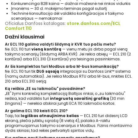
Konkurencinga B2B kaina — dažnai mažesnė nei rinkos vidurkis
Įmonėms — 30 d. mokėjimo terminas pagal sutartį
Techninė konsultacija dėl valdiklio konfigūracijos ir taikymo
scenarijaus — nemokamai
Oficialus Danfoss katalogas:
store.danfoss.com/ECL
Comfort 110
Dažni klausimai
Ar ECL 110 galima valdyti šildymą ir KVR tuo pačiu metu?
Ne. ECL 110 turi
vieną kontūrą
— vienu metu jis dirba pagal vieną
taikymo scenarijų (šildymą ARBA KVR). Jei reikia abiejų — ECL 210 (2
kontūrai) arba ECL 310 (3 kontūrai) yra teisingas pasirinkimas.
Ar šis komplektas turi Modbus arba M-bus komunikaciją?
Ne. ECL 110 turi tik
DLG sąsają
integracijai su Danfoss Link™ sistema
(namų automatikai). Jei reikia Modbus RTU arba M-bus, rinkitės ECL
210 arba ECL 310 seriją.
Ką reiškia „EE su laikmačiu" pavadinime?
„EE" žymi konkrečią komplektaciją Baltijos rinkai, o „su laikmačiu"
reiškia, kad valdiklis turi
integruotą savaitinį grafiką
(30 min
žingsnis) — nereikia atskirai jungti ECA 110 laikmačio kortos.
Ar galima ECL 110 keisti ECL 210?
Taip, tai
logiškas atnaujinimo kelias
— ECL 210 turi didesnį LCD
ekraną, plečia jutiklių sąrašą (8 vietoj 4), palaiko A-raktu
programuojamus taikymo scenarijus ir Modbus. Fizinis montavimo
dydis skiriasi, tad reikės pertvarkyti spintos vidų.
Kur galima gauti taikymo scenarijų aprašymus?