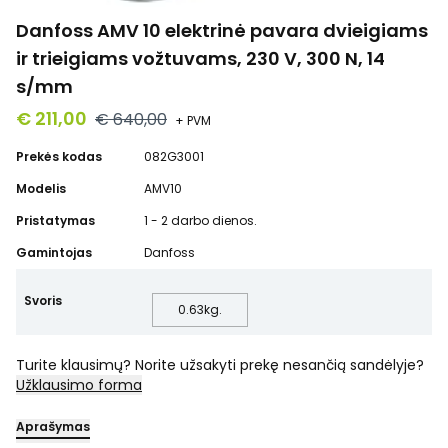
Danfoss AMV 10 elektrinė pavara dvieigiams
ir trieigiams vožtuvams, 230 V, 300 N, 14
s/mm
€ 211,00
€ 640,00
+ PVM
Prekės kodas
082G3001
Modelis
AMV10
Pristatymas
1 - 2 darbo dienos.
Gamintojas
Danfoss
Svoris
0.63
kg.
Turite klausimų? Norite užsakyti prekę nesančią sandėlyje?
Užklausimo forma
Aprašymas