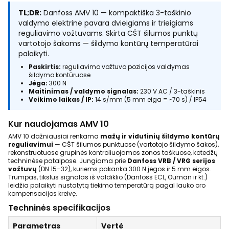
TL;DR:
Danfoss AMV 10 — kompaktiška 3-taškinio
valdymo elektrinė pavara dvieigiams ir trieigiams
reguliavimo vožtuvams. Skirta CŠT šilumos punktų
vartotojo šakoms — šildymo kontūrų temperatūrai
palaikyti.
Paskirtis:
reguliavimo vožtuvo pozicijos valdymas
šildymo kontūruose
Jėga:
300 N
Maitinimas / valdymo signalas:
230 V AC / 3-taškinis
Veikimo laikas / IP:
14 s/mm (5 mm eiga = ~70 s) / IP54
Kur naudojamas AMV 10
AMV 10 dažniausiai renkama
mažų ir vidutinių šildymo kontūrų
reguliavimui
— CŠT šilumos punktuose (vartotojo šildymo šakos),
rekonstruotuose grupinės kontroliuojamos zonos taškuose, kotedžų
techninėse patalpose. Jungiama prie
Danfoss VRB / VRG serijos
vožtuvų
(DN 15–32), kuriems pakanka 300 N jėgos ir 5 mm eigos.
Trumpas, tikslus signalas iš valdiklio (Danfoss ECL, Ouman ir kt.)
leidžia palaikyti nustatytą tiekimo temperatūrą pagal lauko oro
kompensacijos kreivę.
Techninės specifikacijos
Parametras
Vertė