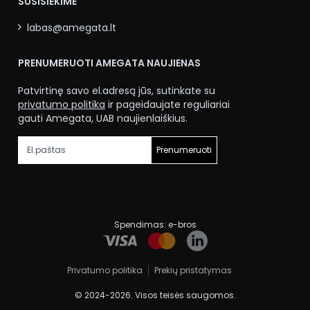
SUSISIEKIME
labas@amegata.lt
PRENUMERUOTI AMEGATA NAUJIENAS
Patvirtinę savo el.adresą jūs, sutinkate su
privatumo politika
ir pageidaujate reguliariai
gauti Amegata, UAB naujienlaiškius.
Prenumeruoti
Spendimas:
e-bros
Privatumo politika
Prekių pristatymas
© 2024-2026. Visos teisės saugomos.