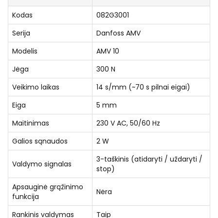
Kodas
082G3001
Serija
Danfoss AMV
Modelis
AMV 10
Jėga
300 N
Veikimo laikas
14 s/mm (~70 s pilnai eigai)
Eiga
5 mm
Maitinimas
230 V AC, 50/60 Hz
Galios sąnaudos
2 W
3-taškinis (atidaryti / uždaryti /
Valdymo signalas
stop)
Apsauginė grąžinimo
Nėra
funkcija
Rankinis valdymas
Taip