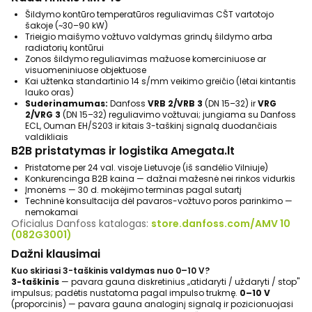
Šildymo kontūro temperatūros reguliavimas CŠT vartotojo
šakoje (~30–90 kW)
Trieigio maišymo vožtuvo valdymas grindų šildymo arba
radiatorių kontūrui
Zonos šildymo reguliavimas mažuose komerciniuose ar
visuomeniniuose objektuose
Kai užtenka standartinio 14 s/mm veikimo greičio (lėtai kintantis
lauko oras)
Suderinamumas:
Danfoss
VRB 2/VRB 3
(DN 15–32) ir
VRG
2/VRG 3
(DN 15–32) reguliavimo vožtuvai; jungiama su Danfoss
ECL, Ouman EH/S203 ir kitais 3-taškinį signalą duodančiais
valdikliais
B2B pristatymas ir logistika Amegata.lt
Pristatome per 24 val. visoje Lietuvoje (iš sandėlio Vilniuje)
Konkurencinga B2B kaina — dažnai mažesnė nei rinkos vidurkis
Įmonėms — 30 d. mokėjimo terminas pagal sutartį
Techninė konsultacija dėl pavaros-vožtuvo poros parinkimo —
nemokamai
Oficialus Danfoss katalogas:
store.danfoss.com/AMV 10
(082G3001)
Dažni klausimai
Kuo skiriasi 3-taškinis valdymas nuo 0–10 V?
3-taškinis
— pavara gauna diskretinius „atidaryti / uždaryti / stop"
impulsus; padėtis nustatoma pagal impulso trukmę.
0–10 V
(proporcinis) — pavara gauna analoginį signalą ir pozicionuojasi