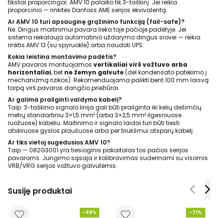
tiksliai proporcingai. AMV 10 palaiko tik 3-taškinį. Jei reikia
proporcinio — rinkitės Danfoss AME serijos ekvivalentą.
Ar AMV 10 turi apsauginę grąžinimo funkciją (fail-safe)?
Ne. Dingus maitinimui pavara lieka toje pačioje padėtyje. Jei
sistema reikalauja automatinio uždarymo dingus srovei — reikia
rinktis AMV 13 (su spyruokle) arba naudoti UPS.
Kokia leistina montavimo padėtis?
AMV pavaros montuojamos
vertikaliai virš vožtuvo arba
horizontaliai
, bet
ne žemyn galvute
(dėl kondensato patekimo į
mechanizmą rizikos). Rekomenduojama palikti bent 100 mm laisvą
tarpą virš pavaros dangčio priežiūrai.
Ar galima prailginti valdymo kabelį?
Taip. 3-taškinio signalo linija gali būti prailginta iki kelių dešimčių
metrų standartiniu 3×1,5 mm² (arba 3×2,5 mm² ilgesniuose
ruožuose) kabeliu. Maitinimo ir signalo laidai turi būti tiesti
atskiruose gyslos plaušuose arba per triukšmui atsparų kabelį.
Ar tiks vietoj sugedusios AMV 10?
Taip — 082G3001 yra tiesioginis pakaitalas tos pačios serijos
pavaroms. Jungimo sąsaja ir kalibravimas suderinami su visomis
VRB/VRG serijos vožtuvo galvutėmis.
Susiję produktai
-49%
-71%