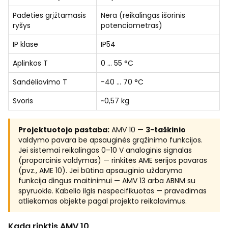
Padėties grįžtamasis
Nėra (reikalingas išorinis
ryšys
potenciometras)
IP klasė
IP54
Aplinkos T
0 … 55 °C
Sandėliavimo T
−40 … 70 °C
Svoris
~0,57 kg
Projektuotojo pastaba:
AMV 10 —
3-taškinio
valdymo pavara be apsauginės grąžinimo funkcijos.
Jei sistemai reikalingas 0–10 V analoginis signalas
(proporcinis valdymas) — rinkitės AME serijos pavaras
(pvz., AME 10). Jei būtina apsauginio uždarymo
funkcija dingus maitinimui — AMV 13 arba ABNM su
spyruokle. Kabelio ilgis nespecifikuotas — pravedimas
atliekamas objekte pagal projekto reikalavimus.
Kada rinktis AMV 10