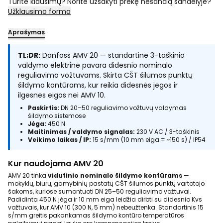
Turite klausimų? Norite užsakyti prekę nesančią sandėlyje?
Užklausimo forma
Aprašymas
TL;DR:
Danfoss AMV 20 — standartinė 3-taškinio
valdymo elektrinė pavara didesnio nominalo
reguliavimo vožtuvams. Skirta CŠT šilumos punktų
šildymo kontūrams, kur reikia didesnės jėgos ir
ilgesnės eigos nei AMV 10.
Paskirtis:
DN 20–50 reguliavimo vožtuvų valdymas
šildymo sistemose
Jėga:
450 N
Maitinimas / valdymo signalas:
230 V AC / 3-taškinis
Veikimo laikas / IP:
15 s/mm (10 mm eiga = ~150 s) / IP54
Kur naudojama AMV 20
AMV 20 tinka
vidutinio nominalo šildymo kontūrams
—
mokyklų, biurų, gamybinių pastatų CŠT šilumos punktų vartotojo
šakoms, kuriose sumontuoti DN 25–50 reguliavimo vožtuvai.
Padidinta 450 N jėga ir 10 mm eiga leidžia dirbti su didesnio Kvs
vožtuvais, kur AMV 10 (300 N, 5 mm) nebeužtenka. Standartinis 15
s/mm greitis pakankamas šildymo kontūro temperatūros