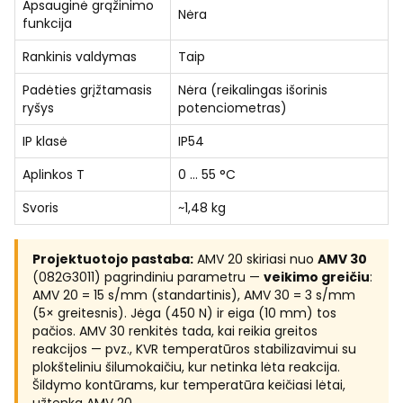
Apsauginė grąžinimo
Nėra
funkcija
Rankinis valdymas
Taip
Padėties grįžtamasis
Nėra (reikalingas išorinis
ryšys
potenciometras)
IP klasė
IP54
Aplinkos T
0 … 55 °C
Svoris
~1,48 kg
Projektuotojo pastaba:
AMV 20 skiriasi nuo
AMV 30
(082G3011) pagrindiniu parametru —
veikimo greičiu
:
AMV 20 = 15 s/mm (standartinis), AMV 30 = 3 s/mm
(5× greitesnis). Jėga (450 N) ir eiga (10 mm) tos
pačios. AMV 30 renkitės tada, kai reikia greitos
reakcijos — pvz., KVR temperatūros stabilizavimui su
plokšteliniu šilumokaičiu, kur netinka lėta reakcija.
Šildymo kontūrams, kur temperatūra keičiasi lėtai,