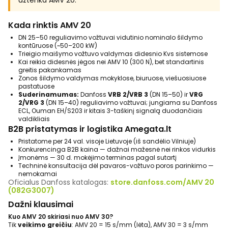
užtenka AMV 20.
Kada rinktis AMV 20
DN 25–50 reguliavimo vožtuvai vidutinio nominalo šildymo
kontūruose (~50–200 kW)
Trieigio maišymo vožtuvo valdymas didesnio Kvs sistemose
Kai reikia didesnės jėgos nei AMV 10 (300 N), bet standartinis
greitis pakankamas
Zonos šildymo valdymas mokyklose, biuruose, viešuosiuose
pastatuose
Suderinamumas:
Danfoss
VRB 2/VRB 3
(DN 15–50) ir
VRG
2/VRG 3
(DN 15–40) reguliavimo vožtuvai; jungiama su Danfoss
ECL, Ouman EH/S203 ir kitais 3-taškinį signalą duodančiais
valdikliais
B2B pristatymas ir logistika Amegata.lt
Pristatome per 24 val. visoje Lietuvoje (iš sandėlio Vilniuje)
Konkurencinga B2B kaina — dažnai mažesnė nei rinkos vidurkis
Įmonėms — 30 d. mokėjimo terminas pagal sutartį
Techninė konsultacija dėl pavaros-vožtuvo poros parinkimo —
nemokamai
Oficialus Danfoss katalogas:
store.danfoss.com/AMV 20
(082G3007)
Dažni klausimai
Kuo AMV 20 skiriasi nuo AMV 30?
Tik
veikimo greičiu
: AMV 20 = 15 s/mm (lėta), AMV 30 = 3 s/mm