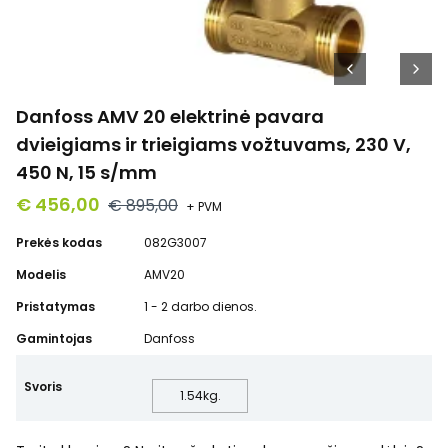
Danfoss AMV 20 elektrinė pavara
dvieigiams ir trieigiams vožtuvams, 230 V,
450 N, 15 s/mm
€ 456,00
€ 895,00
+ PVM
Prekės kodas
082G3007
Modelis
AMV20
Pristatymas
1 - 2 darbo dienos.
Gamintojas
Danfoss
Svoris
1.54
kg.