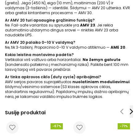
(greita). Jėga (450 N), eiga (10 mm), maitinimas (230 V) ir
valdymas (3-taškinis) — identiški. Šildymui — AMV 20 užtenka. KVR
arba greitai kintantiems procesams — AMV 30.
Ar AMV 20 turi apsauginę grąžinimo funkciją?
Ne. Fail-safe variantas su spyruokle yra
AMV 23
. Jei reikia
automatinio uždarymo dingus srovei — rinkitės AMV 23 arba
naudokite UPS.
Ar AMV 20 palaiko 0–10 V valdymą?
Ne, tik 3-taškinį. Proporcinio 0–10 V valdymo atitikmuo —
AME 20
.
Kokia leistina montavimo padėtis?
Vertikaliai virš vožtuvo arba horizontaliai.
Ne žemyn galvute
(kondensato patekimo į mechanizmą rizika). Palikite bent 100 mm
laisvą tarpą virš pavaros priežiūrai.
Ar tinka apkrovos ciklo (duty cycle) apribojimai?
AMV serijos pavaros suprojektuotos
nuolatiniam moduliavimui
šildymo/vėsinimo sistemose (S3 klasės apkrovos ciklas,
standartinis reguliavimui). Papildomų impulsų dažnio apribojimų
nėra, jei laikomasi valdiklio impulso trukmės logikos.
Susiję produktai
-67%
-71%