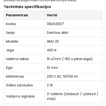
palaikymui pagal lauko oro kompensacijos kreivę.
Techninės specifikacijos
Parametras
Vertė
Kodas
082G3007
Serija
Danfoss AMV
Modelis
AMV 20
Jėga
450 N
Veikimo laikas
15 s/mm (~150 s pilnai eigai)
Eiga
10 mm
Maitinimas
230 V AC, 50/60 Hz
Galios sąnaudos
2 W
3-taškinis (atidaryti / uždaryti /
Valdymo signalas
stop)