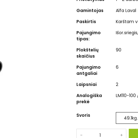
Gamintojas
Alfa Laval
Paskirtis
Karštam v
Pajungimo
Išor.sriegi
tipas:
Plokštelių
90
skaičius
Pajungimo
6
antgaliai
Laipsniai
2
Analogiška
LM110-100 
prekė
Svoris
49.1
kg.
-
+