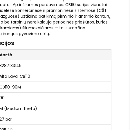
tas Δp ir šilumos perdavimas. CB110 serijos vienetai
 didelėse komercinėse ir pramoninėse sistemose (CŠT
guose) užtikrina patikimą pirminio ir antrinio kontūrų
a be tarpinių nereikalauja periodinės priežiūros, kurios
enkamiems) šilumokaičiams — tai sumažina
ą įrangos gyvavimo ciklą.
cijos
Vertė
3287133145
Alfa Laval CB110
CB110-90M
90
M (Medium theta)
27 bar