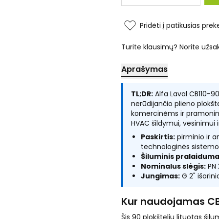
Pridėti į patikusias prek
Turite klausimų? Norite užsa
Aprašymas
TL;DR:
Alfa Laval CB110-90
nerūdijančio plieno plokšte
komercinėms ir pramonin
HVAC šildymui, vėsinimui 
Paskirtis:
pirminio ir a
technologinės sistemo
Šiluminis pralaiduma
Nominalus slėgis:
PN 
Jungimas:
G 2" išorini
Kur naudojamas C
Šis 90 plokštelių lituotas šil