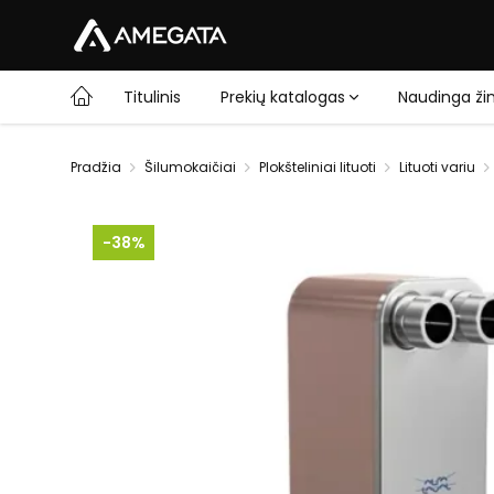
Titulinis
Prekių katalogas
Naudinga žin
Pradžia
Šilumokaičiai
Plokšteliniai lituoti
Lituoti variu
-38%