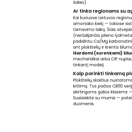
šalies).
Ar tinka regionams su a
Kai kuriuose Lietuvos region
amoniako kiekį — tokiose sis
tarnavimo laiką. Šiais atvej
(nerūdijančio plieno lydmeta
padidintu Ca/Mg karbonatini
ant plokštelių ir krenta šil
išardomi (surenkami) šilu
mechaniškai arba CIP nuplau
tinkantį modelį.
Kaip parinkti tinkamą pl
Plokštelių skaičius nustatomas
kritimą. Tos pačios CB110 seri
skirtingoms galios klasėms —
Susisiekite su mumis — pate
duomenis.