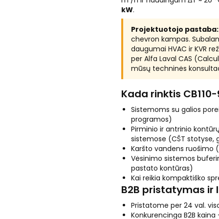
m³/h ir naudingam ΔT ≈ 20 
kW
.
Projektuotojo pastaba:
chevron kampas. Subalansu
daugumai HVAC ir KVR režim
per Alfa Laval CAS (Calcu
mūsų techninės konsultaci
Kada rinktis CB110
Sistemoms su galios pore
programos)
Pirminio ir antrinio kont
sistemose (CŠT stotyse,
Karšto vandens ruošimo (
Vėsinimo sistemos buferin
pastato kontūras)
Kai reikia kompaktiško spr
B2B pristatymas ir 
Pristatome per 24 val. viso
Konkurencinga B2B kaina —