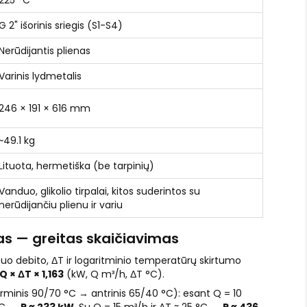
225 °C
G 2" išorinis sriegis (S1-S4)
Nerūdijantis plienas
Varinis lydmetalis
246 × 191 × 616 mm
~49.1 kg
Lituota, hermetiška (be tarpinių)
Vanduo, glikolio tirpalai, kitos suderintos su
nerūdijančiu plienu ir variu
s — greitas skaičiavimas
 nuo debito, ΔT ir logaritminio temperatūrų skirtumo
 Q × ΔT × 1,163
(kW, Q m³/h, ΔT °C).
rminis 90/70 °C → antrinis 65/40 °C): esant Q = 10