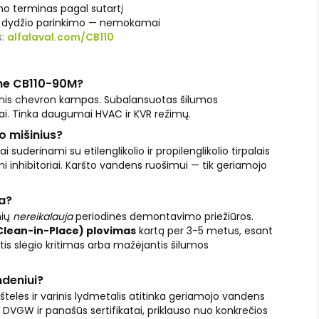
o terminas pagal sutartį
l dydžio parinkimo — nemokamai
s:
alfalaval.com/CB110
ime CB110-90M?
inis chevron kampas. Subalansuotas šilumos
iai. Tinka daugumai HVAC ir KVR režimų.
o mišinius?
ai suderinami su etilenglikolio ir propilenglikolio tirpalais
mi inhibitoriai. Karšto vandens ruošimui — tik geriamojo
ga?
nių
nereikalauja
periodinės demontavimo priežiūros.
Clean-in-Place) plovimas
kartą per 3-5 metus, esant
s slėgio kritimas arba mažėjantis šilumos
ndeniui?
kštelės ir varinis lydmetalis atitinka geriamojo vandens
DVGW ir panašūs sertifikatai, priklauso nuo konkrečios