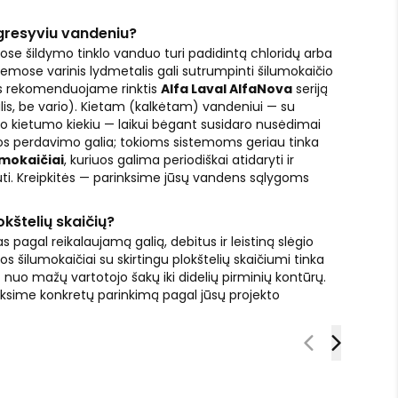
gresyviu vandeniu?
uose šildymo tinklo vanduo turi padidintą chloridų arba
temose varinis lydmetalis gali sutrumpinti šilumokaičio
ais rekomenduojame rinktis
Alfa Laval AlfaNova
seriją
lis, be vario). Kietam (kalkėtam) vandeniui — su
o kietumo kiekiu — laikui bėgant susidaro nusėdimai
umos perdavimo galia; tokioms sistemoms geriau tinka
mokaičiai
, kuriuos galima periodiškai atidaryti ir
ti. Kreipkitės — parinksime jūsų vandens sąlygoms
okštelių skaičių?
 pagal reikalaujamą galią, debitus ir leistiną slėgio
jos šilumokaičiai su skirtingu plokštelių skaičiumi tinka
 nuo mažų vartotojo šakų iki didelių pirminių kontūrų.
iksime konkretų parinkimą pagal jūsų projekto