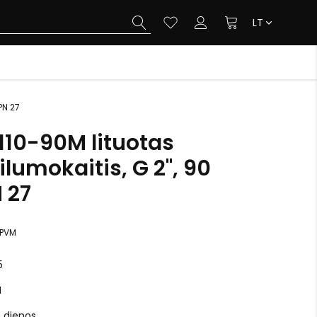
LT
PN 27
110-90M lituotas
ilumokaitis, G 2", 90
N 27
 PVM
5
M
o dienos.