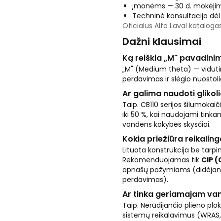
Įmonėms — 30 d. mokėjim
Techninė konsultacija dė
Oficialus Alfa Laval kataloga
Dažni klausimai
Ką reiškia „M" pavadin
„M" (Medium theta) — vidut
perdavimas ir slėgio nuostol
Ar galima naudoti glikoli
Taip. CB110 serijos šilumokaiči
iki 50 %, kai naudojami tinka
vandens kokybės skysčiai.
Kokia priežiūra reikalin
Lituota konstrukcija be tarpi
Rekomenduojamas tik
CIP (
apnašų požymiams (didėjanti
perdavimas).
Ar tinka geriamajam va
Taip. Nerūdijančio plieno plo
sistemų reikalavimus (WRAS, 