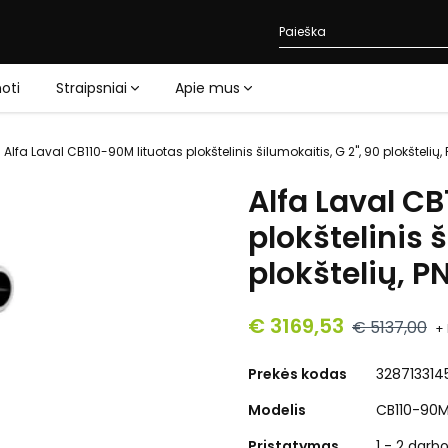
oti
Straipsniai
Apie mus
Alfa Laval CB110-90M lituotas plokštelinis šilumokaitis, G 2", 90 plokštelių, 
Alfa Laval CB
plokštelinis š
plokštelių, P
€ 3169,53
€ 5137,00
+
Prekės kodas
328713314
Modelis
CB110-90
Pristatymas
1 - 2 darb