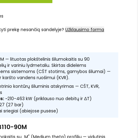
es
kyti prekę nesančią sandėlyje?
Užklausimo forma
M — lituotas plokštelinis šilumokaitis su 90
lių ir variniu lydmetaliu. Skirtas didelėms
ėms sistemoms (CŠT stotims, gamybos šilumai) —
ir karšto vandens ruošimui (KVR).
ntrinio kontūrų šiluminis atskyrimas — CŠT, KVR,
s
s:
~210-463 kW (priklauso nuo debitų ir ΔT)
27 (27 bar)
ai sriegiai (abiejose pusėse)
B110-90M
umokaitis su „M" (Medium theta) profiliu — vidutinis