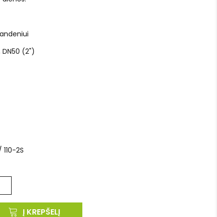
andeniui
s, DN50 (2")
/ 110-2S
Į KREPŠELĮ