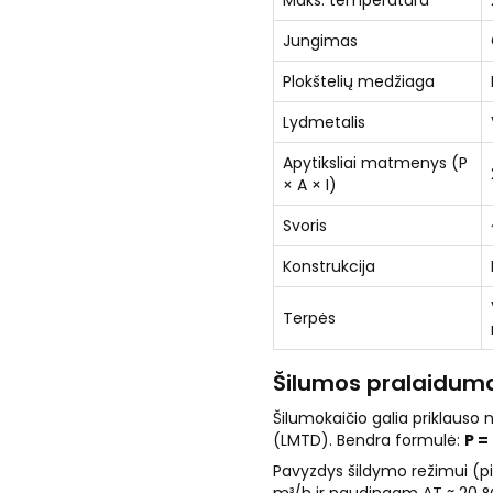
Maks. temperatūra
Jungimas
Plokštelių medžiaga
Lydmetalis
Apytiksliai matmenys (P
× A × I)
Svoris
Konstrukcija
Terpės
Šilumos pralaiduma
Šilumokaičio galia priklauso
(LMTD). Bendra formulė:
P =
Pavyzdys šildymo režimui (pi