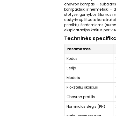
chevron kampas — subalansuo
kompaktiški ir hermetiški —
stotyse, gamybos šilumos maz
atskyrimą. Lituota konstrukcij
prireiktų išardomiems (sur
eksploatacijos kaštus per vis
Techninės specifika
Parametras
Kodas
Serija
Modelis
Plokštelių skaičius
Chevron profilis
Nominalus slėgis (PN)