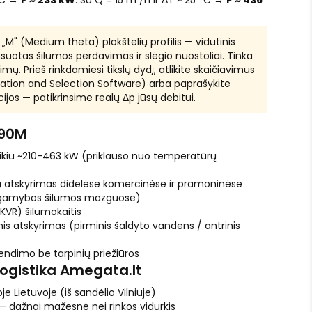
°C →
P ≈ 233 kW
. Su Q = 15 m³/h ir ΔT ≈ 25 °C →
P ≈ 436
„M" (Medium theta) plokštelių profilis — vidutinis
otas šilumos perdavimas ir slėgio nuostoliai. Tinka
ų. Prieš rinkdamiesi tikslų dydį, atlikite skaičiavimus
lation and Selection Software) arba paprašykite
jos — patikrinsime realų Δp jūsų debitui.
-90M
ikiu ~210-463 kW (priklauso nuo temperatūrų
ūrų atskyrimas didelėse komercinėse ir pramoninėse
 gamybos šilumos mazguose)
KVR) šilumokaitis
is atskyrimas (pirminis šaldyto vandens / antrinis
endimo be tarpinių priežiūros
logistika Amegata.lt
je Lietuvoje (iš sandėlio Vilniuje)
 dažnai mažesnė nei rinkos vidurkis