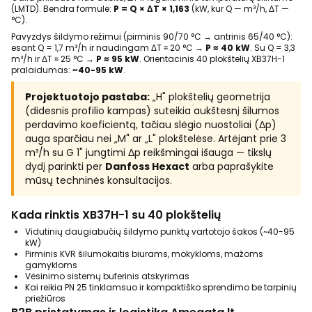
(LMTD). Bendra formulė:
P = Q × ΔT × 1,163
(kW, kur Q — m³/h, ΔT —
°C).
Pavyzdys šildymo režimui (pirminis 90/70 °C → antrinis 65/40 °C):
esant Q = 1,7 m³/h ir naudingam ΔT ≈ 20 °C →
P ≈ 40 kW
. Su Q = 3,3
m³/h ir ΔT ≈ 25 °C →
P ≈ 95 kW
. Orientacinis 40 plokštelių XB37H-1
pralaidumas:
~40-95 kW
.
Projektuotojo pastaba:
„H" plokštelių geometrija
(didesnis profilio kampas) suteikia aukštesnį šilumos
perdavimo koeficientą, tačiau slėgio nuostoliai (Δp)
auga sparčiau nei „M" ar „L" plokštelėse. Artėjant prie 3
m³/h su G 1" jungtimi Δp reikšmingai išauga — tikslų
dydį parinkti per
Danfoss Hexact
arba paprašykite
mūsų techninės konsultacijos.
Kada rinktis XB37H-1 su 40 plokštelių
Vidutinių daugiabučių šildymo punktų vartotojo šakos (~40-95
kW)
Pirminis KVR šilumokaitis biurams, mokykloms, mažoms
gamykloms
Vėsinimo sistemų buferinis atskyrimas
Kai reikia PN 25 tinklamsuo ir kompaktiško sprendimo be tarpinių
priežiūros