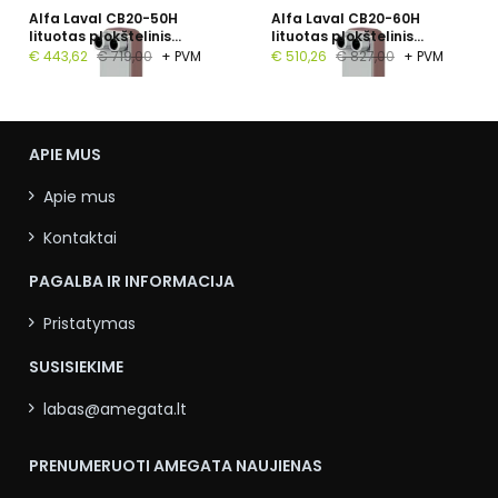
Alfa Laval CB20-50H
Alfa Laval CB20-60H
lituotas plokštelinis
lituotas plokštelinis
šilumokaitis, 1", 50
šilumokaitis, G 1", 60
€ 443,62
€ 719,00
+ PVM
€ 510,26
€ 827,00
+ PVM
plokštelių, PN 16
plokštelių, PN 16
APIE MUS
Apie mus
Kontaktai
PAGALBA IR INFORMACIJA
Pristatymas
SUSISIEKIME
labas@amegata.lt
PRENUMERUOTI AMEGATA NAUJIENAS