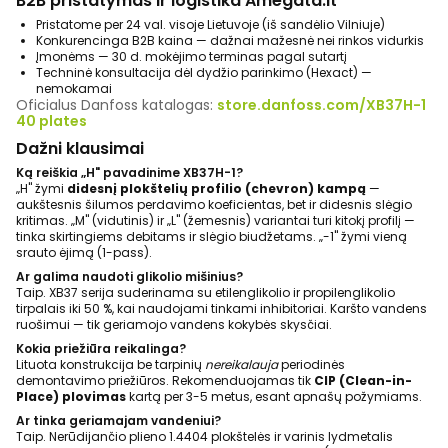
B2B pristatymas ir logistika Amegata.lt
Pristatome per 24 val. visoje Lietuvoje (iš sandėlio Vilniuje)
Konkurencinga B2B kaina — dažnai mažesnė nei rinkos vidurkis
Įmonėms — 30 d. mokėjimo terminas pagal sutartį
Techninė konsultacija dėl dydžio parinkimo (Hexact) —
nemokamai
Oficialus Danfoss katalogas:
store.danfoss.com/XB37H-1
40 plates
Dažni klausimai
Ką reiškia „H" pavadinime XB37H-1?
„H" žymi
didesnį plokštelių profilio (chevron) kampą
—
aukštesnis šilumos perdavimo koeficientas, bet ir didesnis slėgio
kritimas. „M" (vidutinis) ir „L" (žemesnis) variantai turi kitokį profilį —
tinka skirtingiems debitams ir slėgio biudžetams. „-1" žymi vieną
srauto ėjimą (1-pass).
Ar galima naudoti glikolio mišinius?
Taip. XB37 serija suderinama su etilenglikolio ir propilenglikolio
tirpalais iki 50 %, kai naudojami tinkami inhibitoriai. Karšto vandens
ruošimui — tik geriamojo vandens kokybės skysčiai.
Kokia priežiūra reikalinga?
Lituota konstrukcija be tarpinių
nereikalauja
periodinės
demontavimo priežiūros. Rekomenduojamas tik
CIP (Clean-in-
Place) plovimas
kartą per 3-5 metus, esant apnašų požymiams.
Ar tinka geriamajam vandeniui?
Taip. Nerūdijančio plieno 1.4404 plokštelės ir varinis lydmetalis