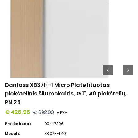
Danfoss XB37H-1 Micro Plate lituotas
plokštelinis šilumokaitis, G 1", 40 plokštelių,
PN 25
€ 426,96
€ 692,00
+ PVM
Prekės kodas
004H7306
Modelis
XB 37H-1 40