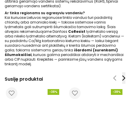
atitinka geriamojo vandens sistemų reikalavimus (RoHS, tipiniai
geriamojo vandens sertifikatai).
Ar tinka regionams su agresyviu vandeniu?
Kai kuriuose Lietuvos regionuose tinklo vanduo turi padidintą
chloridų arba amoniako kiekį — tokiose sistemose varinis
lydmetalis gali sutrumpinti šilumokaičio tarnavimo laiką. Šiais
atvejais rekomenduojame Danfoss
CoResist
lydmetalio versiją
arba nikelio lydmetalio alternatyvą. Kietam (kalkėtam) vandeniui —
su padidintu Ca/Mg karbonatinio kietumo kiekiu — laikui bėgant
susidaro nusėdimai ant plokštelių ir krenta šilumos perdavimo
galia; tokioms sistemoms geriau tinka
išardomi (surenkami)
šilumokaičiai
, kuriuos galima periodiškai atidaryti ir mechaniškai
arba CIP nuplauti. Kreipkitės — parinksime jūsų vandens sąlygoms
tinkantį modelį.
Susiję produktai
-38%
-38%