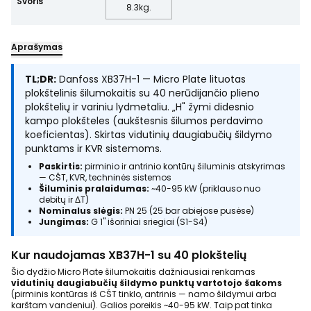
Svoris
8.3
kg.
Aprašymas
TL;DR:
Danfoss XB37H-1 — Micro Plate lituotas
plokštelinis šilumokaitis su 40 nerūdijančio plieno
plokštelių ir variniu lydmetaliu. „H" žymi didesnio
kampo plokšteles (aukštesnis šilumos perdavimo
koeficientas). Skirtas vidutinių daugiabučių šildymo
punktams ir KVR sistemoms.
Paskirtis:
pirminio ir antrinio kontūrų šiluminis atskyrimas
— CŠT, KVR, techninės sistemos
Šiluminis pralaidumas:
~40-95 kW (priklauso nuo
debitų ir ΔT)
Nominalus slėgis:
PN 25 (25 bar abiejose pusėse)
Jungimas:
G 1" išoriniai sriegiai (S1-S4)
Kur naudojamas XB37H-1 su 40 plokštelių
Šio dydžio Micro Plate šilumokaitis dažniausiai renkamas
vidutinių daugiabučių šildymo punktų vartotojo šakoms
(pirminis kontūras iš CŠT tinklo, antrinis — namo šildymui arba
karštam vandeniui). Galios poreikis ~40-95 kW. Taip pat tinka