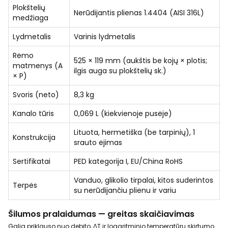
Plokštelių
Nerūdijantis plienas 1.4404 (AISI 316L)
medžiaga
Lydmetalis
Varinis lydmetalis
Rėmo
525 × 119 mm (aukštis be kojų × plotis;
matmenys (A
ilgis auga su plokštelių sk.)
× P)
Svoris (neto)
8,3 kg
Kanalo tūris
0,069 L (kiekvienoje pusėje)
Lituota, hermetiška (be tarpinių), 1
Konstrukcija
srauto ėjimas
Sertifikatai
PED kategorija I, EU/China RoHS
Vanduo, glikolio tirpalai, kitos suderintos
Terpės
su nerūdijančiu plienu ir variu
Šilumos pralaidumas — greitas skaičiavimas
Galia priklauso nuo debito, ΔT ir logaritminio temperatūrų skirtumo