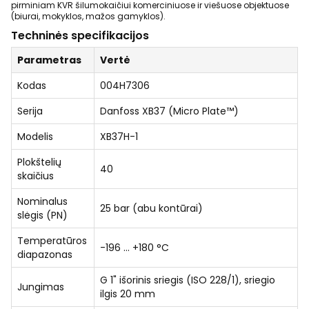
pirminiam KVR šilumokaičiui komerciniuose ir viešuose objektuose
(biurai, mokyklos, mažos gamyklos).
Techninės specifikacijos
Parametras
Vertė
Kodas
004H7306
Serija
Danfoss XB37 (Micro Plate™)
Modelis
XB37H-1
Plokštelių
40
skaičius
Nominalus
25 bar (abu kontūrai)
slėgis (PN)
Temperatūros
-196 … +180 °C
diapazonas
G 1" išorinis sriegis (ISO 228/1), sriegio
Jungimas
ilgis 20 mm