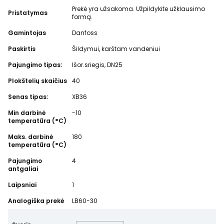
Prekė yra užsakoma. Užpildykite užklausimo
Pristatymas
formą.
Gamintojas
Danfoss
Paskirtis
Šildymui, karštam vandeniui
Pajungimo tipas:
Išor.sriegis, DN25
Plokštelių skaičius
40
Senas tipas:
XB36
Min darbinė
-10
temperatūra (°C)
Maks. darbinė
180
temperatūra (°C)
Pajungimo
4
antgaliai
Laipsniai
1
Analogiška prekė
LB60-30