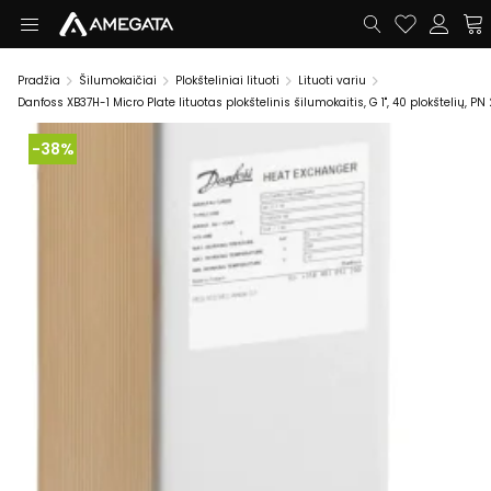
Pradžia
Šilumokaičiai
Plokšteliniai lituoti
Lituoti variu
Danfoss XB37H-1 Micro Plate lituotas plokštelinis šilumokaitis, G 1", 40 plokštelių, PN
-38%