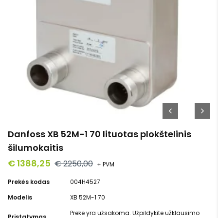
Danfoss XB 52M-1 70 lituotas plokštelinis
šilumokaitis
€ 1388,25
€ 2250,00
+ PVM
Prekės kodas
004H4527
Modelis
XB 52M-1 70
Prekė yra užsakoma. Užpildykite užklausimo
Pristatymas