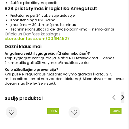
Aukšto piko šildymo poreikis
B2B pristatymas ir logistika Amegata.lt
Pristatome per 24 val. visoje Lietuvoje
Konkurencinga B2B kaina
Įmonėms — 30 d. mokėjimo terminas
Techninė konsultacija dėl dydžio parinkimo — nemokamai
Oficialus Danfoss katalogas:
store.danfoss.com/004H4527
Dažni klausimai
Ar galima veikti lygiagrečiai (2 šilumokaičiai)?
Taip. Lygiagreti konfigūracija leidžia N+1 rezervavimą — vienas
šilumokaitis gali būti valymo režime, kitas veikia.
Kaip užkalkėjimo prevencija?
KVR pusėje: reguliaraus rūgštinio valymo grafikas (kartą į 2-5
metus priklausomai nuo vandens kietumo). Alternatyva — pastovus
dozavimas (Reflex Servistek).
Susiję produktai
-38%
-38%