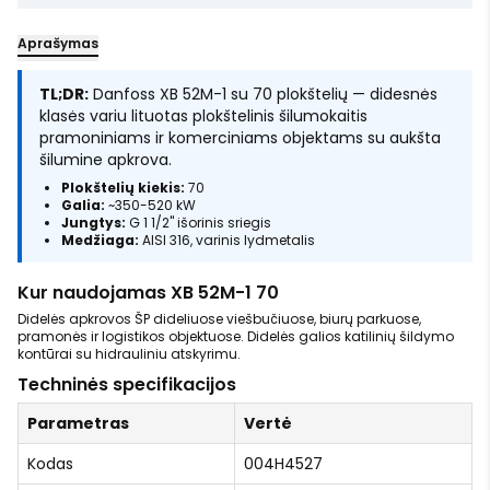
Aprašymas
TL;DR:
Danfoss XB 52M-1 su 70 plokštelių — didesnės
klasės variu lituotas plokštelinis šilumokaitis
pramoniniams ir komerciniams objektams su aukšta
šilumine apkrova.
Plokštelių kiekis:
70
Galia:
~350-520 kW
Jungtys:
G 1 1/2" išorinis sriegis
Medžiaga:
AISI 316, varinis lydmetalis
Kur naudojamas XB 52M-1 70
Didelės apkrovos ŠP dideliuose viešbučiuose, biurų parkuose,
pramonės ir logistikos objektuose. Didelės galios katilinių šildymo
kontūrai su hidrauliniu atskyrimu.
Techninės specifikacijos
Parametras
Vertė
Kodas
004H4527