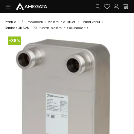
Pradžia
Šilumokaičiai
Plokšteliniai lituoti
Lituoti variu
Danfoss XB 52M-1 70 lituotas plokštelinis šilumokaitis
-38%