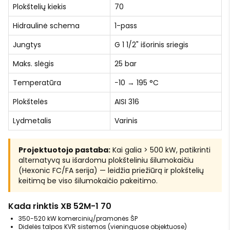
Plokštelių kiekis
70
Hidraulinė schema
1-pass
Jungtys
G 1 1/2" išorinis sriegis
Maks. slėgis
25 bar
Temperatūra
−10 → 195 °C
Plokštelės
AISI 316
Lydmetalis
Varinis
Projektuotojo pastaba:
Kai galia > 500 kW, patikrinti
alternatyvą su išardomu plokšteliniu šilumokaičiu
(Hexonic FC/FA serija) — leidžia priežiūrą ir plokštelių
keitimą be viso šilumokaičio pakeitimo.
Kada rinktis XB 52M-1 70
350-520 kW komercinių/pramonės ŠP
Didelės talpos KVR sistemos (vieninguose objektuose)