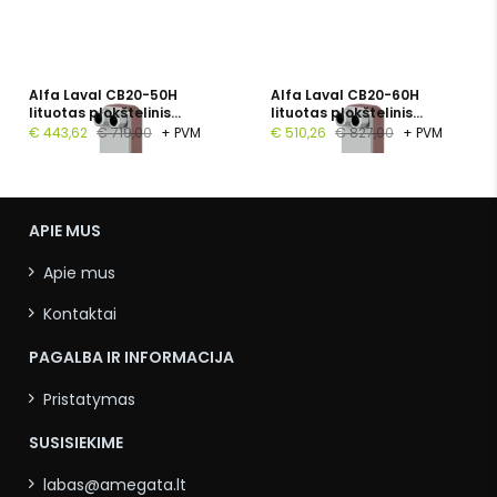
Alfa Laval CB20-50H
Alfa Laval CB20-60H
lituotas plokštelinis
lituotas plokštelinis
šilumokaitis, 1", 50
šilumokaitis, G 1", 60
€ 443,62
€ 719,00
+ PVM
€ 510,26
€ 827,00
+ PVM
plokštelių, PN 16
plokštelių, PN 16
APIE MUS
Apie mus
Kontaktai
PAGALBA IR INFORMACIJA
Pristatymas
SUSISIEKIME
labas@amegata.lt