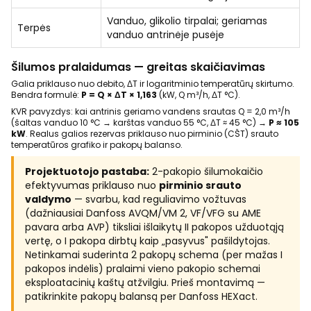
Vanduo, glikolio tirpalai; geriamas
Terpės
vanduo antrinėje pusėje
Šilumos pralaidumas — greitas skaičiavimas
Galia priklauso nuo debito, ΔT ir logaritminio temperatūrų skirtumo.
Bendra formulė:
P = Q × ΔT × 1,163
(kW, Q m³/h, ΔT °C).
KVR pavyzdys: kai antrinis geriamo vandens srautas Q = 2,0 m³/h
(šaltas vanduo 10 °C → karštas vanduo 55 °C, ΔT ≈ 45 °C) →
P ≈ 105
kW
. Realus galios rezervas priklauso nuo pirminio (CŠT) srauto
temperatūros grafiko ir pakopų balanso.
Projektuotojo pastaba:
2-pakopio šilumokaičio
efektyvumas priklauso nuo
pirminio srauto
valdymo
— svarbu, kad reguliavimo vožtuvas
(dažniausiai Danfoss AVQM/VM 2, VF/VFG su AME
pavara arba AVP) tiksliai išlaikytų II pakopos užduotąją
vertę, o I pakopa dirbtų kaip „pasyvus" pašildytojas.
Netinkamai suderinta 2 pakopų schema (per mažas I
pakopos indėlis) pralaimi vieno pakopio schemai
eksploatacinių kaštų atžvilgiu. Prieš montavimą —
patikrinkite pakopų balansą per Danfoss HEXact.