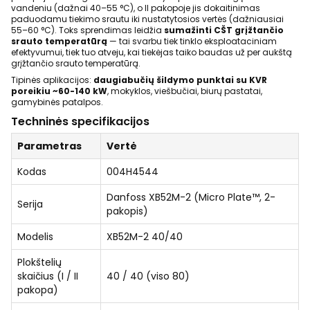
vandeniu (dažnai 40–55 °C), o II pakopoje jis dokaitinimas
paduodamu tiekimo srautu iki nustatytosios vertės (dažniausiai
55–60 °C). Toks sprendimas leidžia
sumažinti CŠT grįžtančio
srauto temperatūrą
— tai svarbu tiek tinklo eksploataciniam
efektyvumui, tiek tuo atveju, kai tiekėjas taiko baudas už per aukštą
grįžtančio srauto temperatūrą.
Tipinės aplikacijos:
daugiabučių šildymo punktai su KVR
poreikiu ~60-140 kW
, mokyklos, viešbučiai, biurų pastatai,
gamybinės patalpos.
Techninės specifikacijos
Parametras
Vertė
Kodas
004H4544
Danfoss XB52M-2 (Micro Plate™, 2-
Serija
pakopis)
Modelis
XB52M-2 40/40
Plokštelių
skaičius (I / II
40 / 40 (viso 80)
pakopa)