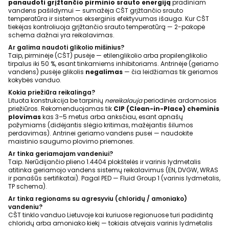
panaudoti grįžtančio pirminio srauto energiją
pradiniam
vandens pašildymui — sumažėja CŠT grįžtančio srauto
temperatūra ir sistemos ekserginis efektyvumas išauga. Kur CŠT
tiekėjas kontroliuoja grįžtančio srauto temperatūrą — 2-pakopė
schema dažnai yra reikalavimas.
Ar galima naudoti glikolio mišinius?
Taip, pirminėje (CŠT) pusėje — etilenglikolio arba propilenglikolio
tirpalus iki 50 %, esant tinkamiems inhibitoriams. Antrinėje (geriamo
vandens) pusėje glikolis
negalimas
— čia leidžiamas tik geriamos
kokybės vanduo.
Kokia priežiūra reikalinga?
Lituota konstrukcija be tarpinių
nereikalauja
periodinės ardomosios
priežiūros. Rekomenduojamas tik
CIP (Clean-in-Place) cheminis
plovimas
kas 3–5 metus arba anksčiau, esant apnašų
požymiams (didėjantis slėgio kritimas, mažėjantis šilumos
perdavimas). Antrinei geriamo vandens pusei — naudokite
maistinio saugumo plovimo priemones.
Ar tinka geriamajam vandeniui?
Taip. Nerūdijančio plieno 1.4404 plokštelės ir varinis lydmetalis
atitinka geriamojo vandens sistemų reikalavimus (EN, DVGW, WRAS
ir panašūs sertifikatai). Pagal PED — Fluid Group 1 (varinis lydmetalis,
TP schema).
Ar tinka regionams su agresyviu (chloridų / amoniako)
vandeniu?
CŠT tinklo vanduo Lietuvoje kai kuriuose regionuose turi padidintą
chloridų arba amoniako kiekį — tokiais atvejais varinis lydmetalis