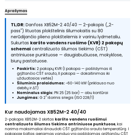
Aprašymas
TL;DR:
Danfoss XB52M-2 40/40 — 2-pakopis („2-
pass") lituotas plokštelinis šilumokaitis su 80
nerūdijančio plieno plokštelėmis ir variniu lydmetaliu.
Sukurtas
karšto vandens ruošimo (KVR) 2 pakopų
schemai
centralizuoto šilumos tiekimo (CŠT)
antriniuose punktuose — daugiabučiuose, mokyklose,
biurų pastatuose.
Paskirtis:
2 pakopų KVR (I pakopa — pašildymas iš
grįžtančio CŠT srauto, II pakopa — dokaitinimas iki
užduotosios vertės)
Šiluminis pralaidumas:
~60-140 kW (priklauso nuo
debitų ir ΔT)
Nominalus slėgis:
PN 25 (25 bar) — abu kontūrai
Jungimas:
G 2" išorinis sriegis (ISO 228/1)
Kur naudojamas XB52M-2 40/40
2-pakopis XB52M-2 skirtas
karšto vandens ruošimui
centralizuoto šilumos tiekimo antriniuose punktuose
, kai
norima maksimaliai išnaudoti CŠT grįžtančio srauto temperatūrą. I
pakopoje šaltas geriamas vanduo yra pašildomas grįžtančiu CŠT