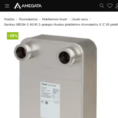
Pradžia
Šilumokaičiai
Plokšteliniai lituoti
Lituoti variu
Danfoss XB52M-2 40/40 2-pakopis lituotas plokštelinis šilumokaitis, G 2", 80 plokš
-38%