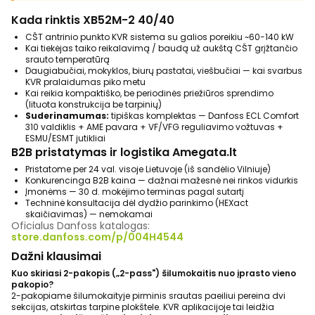
Kada rinktis XB52M-2 40/40
CŠT antrinio punkto KVR sistema su galios poreikiu ~60-140 kW
Kai tiekėjas taiko reikalavimą / baudą už aukštą CŠT grįžtančio
srauto temperatūrą
Daugiabučiai, mokyklos, biurų pastatai, viešbučiai — kai svarbus
KVR pralaidumas piko metu
Kai reikia kompaktiško, be periodinės priežiūros sprendimo
(lituota konstrukcija be tarpinių)
Suderinamumas:
tipiškas komplektas — Danfoss ECL Comfort
310 valdiklis + AME pavara + VF/VFG reguliavimo vožtuvas +
ESMU/ESMT jutikliai
B2B pristatymas ir logistika Amegata.lt
Pristatome per 24 val. visoje Lietuvoje (iš sandėlio Vilniuje)
Konkurencinga B2B kaina — dažnai mažesnė nei rinkos vidurkis
Įmonėms — 30 d. mokėjimo terminas pagal sutartį
Techninė konsultacija dėl dydžio parinkimo (HEXact
skaičiavimas) — nemokamai
Oficialus Danfoss katalogas:
store.danfoss.com/p/004H4544
Dažni klausimai
Kuo skiriasi 2-pakopis („2-pass") šilumokaitis nuo įprasto vieno
pakopio?
2-pakopiame šilumokaityje pirminis srautas paeiliui pereina dvi
sekcijas, atskirtas tarpine plokštele. KVR aplikacijoje tai leidžia