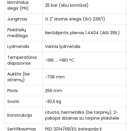
Nominalus
25 bar (abu kontūrai)
slėgis (PN)
Jungimas
G 2" išorinis sriegis (ISO 228/1)
Plokštelių
Nerūdijantis plienas 1.4404 (AISI 316L)
medžiaga
Lydmetalis
Varinis lydmetalis
Temperatūros
-196 … +180 °C
diapazonas
Aukštis (be
~738 mm
atramų)
Plotis
256 mm
Svoris
~30,5 kg
Lituota, hermetiška (be tarpinių); 2-
Konstrukcija
pakopis dizainas su tarpine plokštele
Sertifikavimas
PED 2014/68/ES, kategorija II