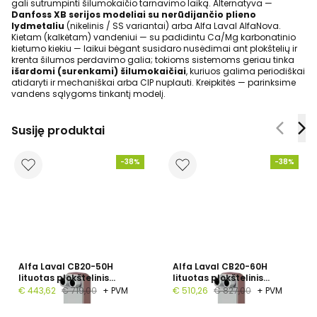
gali sutrumpinti šilumokaičio tarnavimo laiką. Alternatyva —
Danfoss XB serijos modeliai su nerūdijančio plieno
lydmetaliu
(nikelinis / SS variantai) arba Alfa Laval AlfaNova.
Kietam (kalkėtam) vandeniui — su padidintu Ca/Mg karbonatinio
kietumo kiekiu — laikui bėgant susidaro nusėdimai ant plokštelių ir
krenta šilumos perdavimo galia; tokioms sistemoms geriau tinka
išardomi (surenkami) šilumokaičiai
, kuriuos galima periodiškai
atidaryti ir mechaniškai arba CIP nuplauti. Kreipkitės — parinksime
vandens sąlygoms tinkantį modelį.
Susiję produktai
-38%
-38%
Alfa Laval CB20-50H
Alfa Laval CB20-60H
lituotas plokštelinis
lituotas plokštelinis
šilumokaitis, 1", 50
šilumokaitis, G 1", 60
€ 443,62
€ 719,00
+ PVM
€ 510,26
€ 827,00
+ PVM
plokštelių, PN 16
plokštelių, PN 16