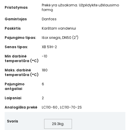
Prekė yra užsakoma. Užpildykite užklausimo
Pristatymas
formą.
Gamintojas
Danfoss
Paskirtis
Karštam vandeniui
Pajungimo tipas:
Išor.sriegis, DN50 (2")
Senas tipas:
XB 51H-2
Min darbinė
-10
temperatūra (°C)
Maks. darbinė
180
temperatūra (°C)
Pajungimo
6
antgaliai
Laipsniai
2
Analogiška prekė
LC110-60
,
LC110-70-2S
Svoris
29.3
kg.