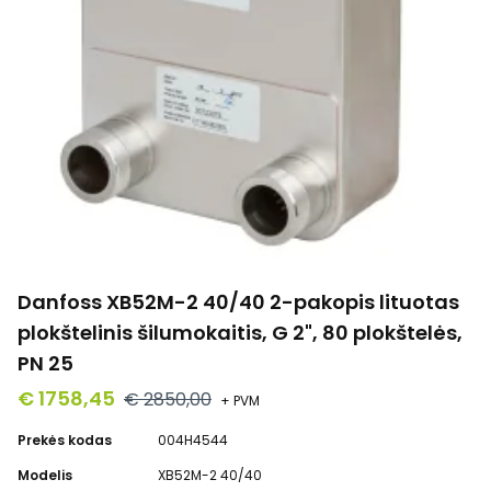
Danfoss XB52M-2 40/40 2-pakopis lituotas
plokštelinis šilumokaitis, G 2", 80 plokštelės,
PN 25
€ 1758,45
€ 2850,00
+ PVM
Prekės kodas
004H4544
Modelis
XB52M-2 40/40