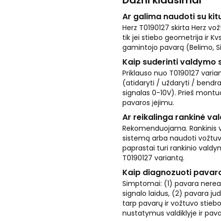
Dažni klausimai
Ar galima naudoti su ki
Herz T0190127 skirta Herz v
tik jei stiebo geometrija ir K
gamintojo pavarą (Belimo, 
Kaip suderinti valdymo s
Priklauso nuo T0190127 varia
(atidaryti / uždaryti / bend
signalas 0-10V). Prieš montu
pavaros įėjimu.
Ar reikalinga rankinė v
Rekomenduojama. Rankinis vož
sistemą arba naudoti vožtuvą,
paprastai turi rankinio vald
T0190127 variantą.
Kaip diagnozuoti pavar
Simptomai: (1) pavara nereag
signalo laidus, (2) pavara ju
tarp pavarų ir vožtuvo stiebo
nustatymus valdiklyje ir pavar