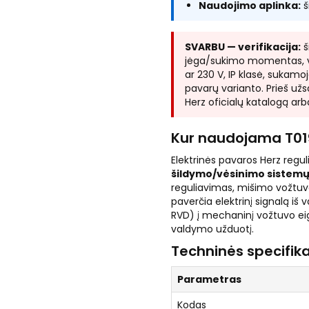
Naudojimo aplinka:
š
SVARBU — verifikacija:
š
jėga/sukimo momentas, va
ar 230 V, IP klasė, sukamo
pavarų varianto. Prieš užs
Herz oficialų katalogą ar
Kur naudojama T01
Elektrinės pavaros Herz re
šildymo/vėsinimo sistem
reguliavimas, mišimo vožtuv
paverčia elektrinį signalą i
RVD) į mechaninį vožtuvo eig
valdymo užduotį.
Techninės specifika
Parametras
Kodas