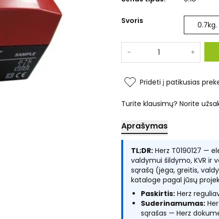
Svoris
0.7
kg.
-
+
Pridėti į patikusias prek
Turite klausimų? Norite užsa
Aprašymas
TL;DR:
Herz T0190127 — ele
valdymui šildymo, KVR ir 
sąrašą (jėga, greitis, val
kataloge pagal jūsų proje
Paskirtis:
Herz reguli
Suderinamumas:
Her
sąrašas — Herz dokume