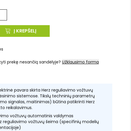
Į KREPŠELĮ
es
kyti prekę nesančią sandėlyje?
Užklausimo forma
ktrinė pavara skirta Herz reguliavimo vožtuvų
vėsinimo sistemose. Tikslų techninių parametrų
dymo signalas, maitinimas) būtina patikrinti Herz
kto reikalavimus.
avimo vožtuvų automatinis valdymas
z reguliavimo vožtuvų šeima (specifinių modelių
ntacijoje)