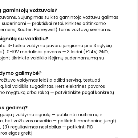
tų gamintojų vožtuvais?
ožtuvams. Sujungimas su kito gamintojo vožtuvu galimas
vs suderinami — praktiškai retai. Rinkitės atitinkamo
Siemens, Sauter, Honeywell) toms vožtuvų šeimoms.
ignalą su valdikliu?
nto. 3-taškio valdymo pavara jungiama prie 3 sąlyčių
ras). 0-10V modulinės pavaros — 3 laidai (+24V, GND,
ojant tikrinkite valdiklio išėjimų suderinamumą su
aldymo galimybė?
tuvo valdymas leidžia atlikti servisą, testuoti
 kai valdiklis sugadintas. Herz elektrinės pavaros
ymo mygtuką arba raktą — patvirtinkite pagal konkretų
os gedimą?
uoja į valdymo signalą — patikrinti maitinimą ir
da, bet vožtuvas neveikia — patikrinti mechaninę jungtį
, (3) reguliavimas nestabilus — patikrinti PID
os eigos greitį.