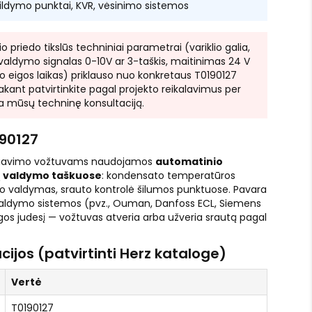
ildymo punktai, KVR, vėsinimo sistemos
io priedo tikslūs techniniai parametrai (variklio galia,
ldymo signalas 0-10V ar 3-taškis, maitinimas 24 V
jo eigos laikas) priklauso nuo konkretaus T0190127
akant patvirtinkite pagal projekto reikalavimus per
ba mūsų techninę konsultaciją.
90127
guliavimo vožtuvams naudojamos
automatinio
ų valdymo taškuose
: kondensato temperatūros
o valdymas, srauto kontrolė šilumos punktuose. Pavara
š valdymo sistemos (pvz., Ouman, Danfoss ECL, Siemens
os judesį — vožtuvas atveria arba užveria srautą pagal
cijos (patvirtinti Herz kataloge)
Vertė
T0190127