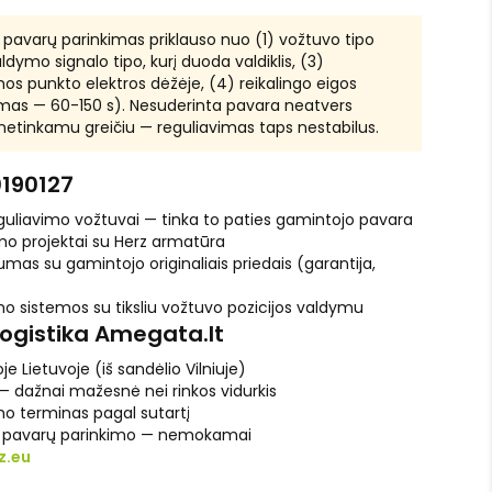
pavarų parinkimas priklauso nuo (1) vožtuvo tipo
ldymo signalo tipo, kurį duoda valdiklis, (3)
os punkto elektros dėžėje, (4) reikalingo eigos
ymas — 60-150 s). Nesuderinta pavara neatvers
 netinkamu greičiu — reguliavimas taps nestabilus.
0190127
guliavimo vožtuvai — tinka to paties gamintojo pavara
mo projektai su Herz armatūra
mas su gamintojo originaliais priedais (garantija,
o sistemos su tiksliu vožtuvo pozicijos valdymu
logistika Amegata.lt
je Lietuvoje (iš sandėlio Vilniuje)
 dažnai mažesnė nei rinkos vidurkis
o terminas pagal sutartį
ėl pavarų parinkimo — nemokamai
z.eu