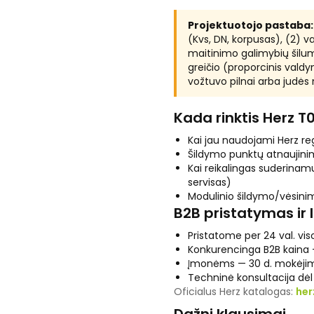
Projektuotojo pastaba:
(Kvs, DN, korpusas), (2) va
maitinimo galimybių šilum
greičio (proporcinis vald
vožtuvo pilnai arba judės
Kada rinktis Herz T
Kai jau naudojami Herz re
Šildymo punktų atnaujini
Kai reikalingas suderinamu
servisas)
Modulinio šildymo/vėsinim
B2B pristatymas ir 
Pristatome per 24 val. viso
Konkurencinga B2B kaina —
Įmonėms — 30 d. mokėjim
Techninė konsultacija d
Oficialus Herz katalogas:
her