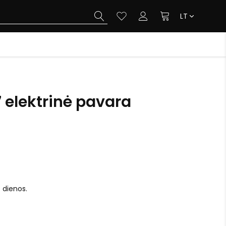
LT
 elektrinė pavara
o dienos.