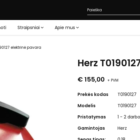
oti
Straipsniai
Apie mus
90127 elektrinė pavara
Herz T0190127
€ 155,00
+ PVM
Prekės kodas
T0190127
Modelis
T0190127
Pristatymas
1 - 2 darb
Gamintojas
Herz
Senas tipas:
0.18