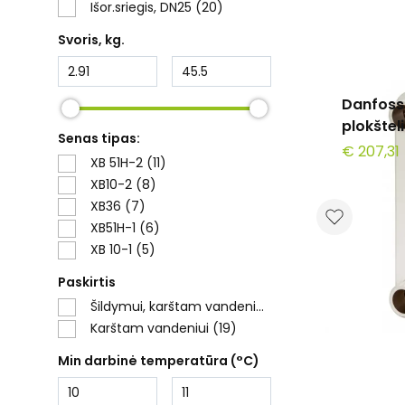
Išor.sriegis, DN25 (20)
Svoris
, kg.
Danfoss 
plokšteli
Senas tipas:
1", 20 pl
€ 207,31
XB 51H-2 (11)
XB10-2 (8)
XB36 (7)
XB51H-1 (6)
XB 10-1 (5)
Paskirtis
Šildymui, karštam vandeniui
(22)
Karštam vandeniui (19)
Min darbinė temperatūra (°C)