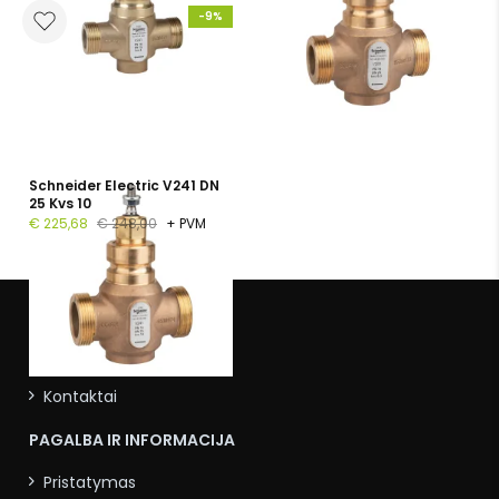
-9%
Schneider Electric V241 DN
25 Kvs 10
€ 225,68
€ 248,00
+ PVM
APIE MUS
Apie mus
Kontaktai
PAGALBA IR INFORMACIJA
Pristatymas