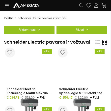
Pradžia
Schneider Electric pavaros ir vožtuvai
Rikiavimas
Filtrai
Schneider Electric pavaros ir vožtuvai
-9%
-9%
Schneider Electric
Schneider Electric
SpaceLogic M400 elektrinė
SpaceLogic M800 elektrinė
pavara, 400 N, 0-10 V, 24 V
pavara, 800 N, 0-10 V, 24 V
€ 234,78
€ 258,00
+ PVM
€ 359,45
€ 395,00
+ PVM
AC/DC, iki 32 mm eiga
AC/DC, iki 52 mm eiga
-9%
-9%