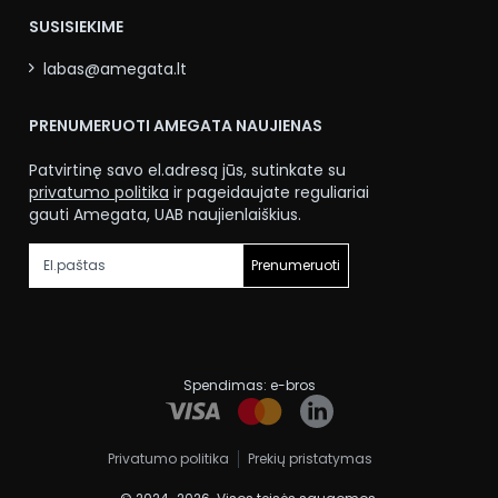
SUSISIEKIME
labas@amegata.lt
PRENUMERUOTI AMEGATA NAUJIENAS
Patvirtinę savo el.adresą jūs, sutinkate su
privatumo politika
ir pageidaujate reguliariai
gauti Amegata, UAB naujienlaiškius.
Prenumeruoti
Spendimas:
e-bros
Privatumo politika
Prekių pristatymas