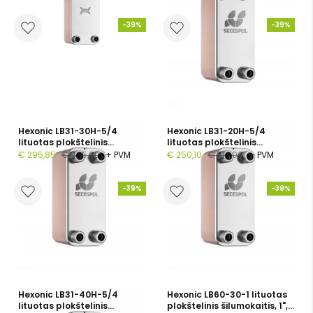
-39%
-39%
Hexonic LB31-30H-5/4
Hexonic LB31-20H-5/4
lituotas plokštelinis
lituotas plokštelinis
šilumokaitis, 5/4", 30
šilumokaitis, 5/4", 20
€ 295,85
€ 485,00
+ PVM
€ 250,10
€ 410,00
+ PVM
plokštelių, PN 30
plokštelių, PN 30
-39%
-39%
Hexonic LB31-40H-5/4
Hexonic LB60-30-1 lituotas
lituotas plokštelinis
plokštelinis šilumokaitis, 1",