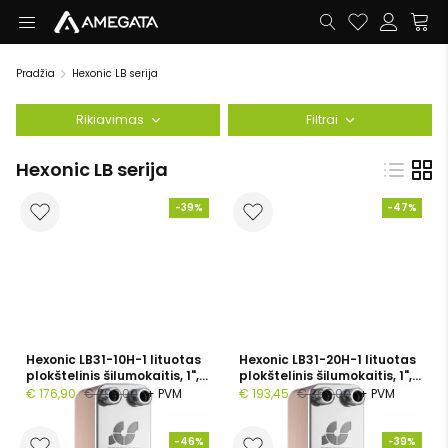
Pradžia
Hexonic LB serija
Rikiavimas
Filtrai
Hexonic LB serija
-39%
-47%
Hexonic LB31-10H-1 lituotas
Hexonic LB31-20H-1 lituotas
plokštelinis šilumokaitis, 1",
plokštelinis šilumokaitis, 1",
10 plokštelių, PN 30
20 plokštelių, PN 30
€ 176,90
€ 290,00
+ PVM
€ 193,45
€ 365,00
+ PVM
-46%
-39%