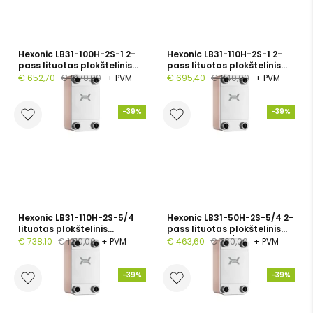
Hexonic LB31-100H-2S-1 2-
Hexonic LB31-110H-2S-1 2-
pass lituotas plokštelinis
pass lituotas plokštelinis
šilumokaitis, 1", 100
šilumokaitis, 1", 110
€ 652,70
€ 1070,00
+ PVM
€ 695,40
€ 1140,00
+ PVM
plokštelių, PN 30
plokštelių, PN 30
-39%
-39%
Hexonic LB31-110H-2S-5/4
Hexonic LB31-50H-2S-5/4 2-
lituotas plokštelinis
pass lituotas plokštelinis
šilumokaitis, 110 plokštelės,
šilumokaitis, 5/4", 50
€ 738,10
€ 1210,00
+ PVM
€ 463,60
€ 760,00
+ PVM
PN 30
plokštelių, PN 30
-39%
-39%