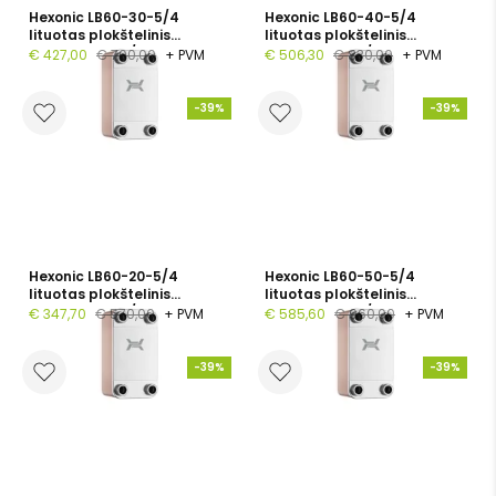
Hexonic LB60-30-5/4
Hexonic LB60-40-5/4
lituotas plokštelinis
lituotas plokštelinis
šilumokaitis, 5/4", 30
šilumokaitis, 5/4", 40
€ 427,00
€ 700,00
+ PVM
€ 506,30
€ 830,00
+ PVM
plokštelių, PN 30
plokštelių, PN 30
-39%
-39%
Hexonic LB60-20-5/4
Hexonic LB60-50-5/4
lituotas plokštelinis
lituotas plokštelinis
šilumokaitis, 5/4", 20
šilumokaitis, 5/4", 50
€ 347,70
€ 570,00
+ PVM
€ 585,60
€ 960,00
+ PVM
plokštelių, PN 30
plokštelių, PN 30
-39%
-39%