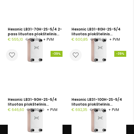
Hexonic LB31-70H-2S-5/4 2-
Hexonic LB31-80H-2S-5/4
pass lituotas plokštelinis
lituotas plokštelinis
šilumokaitis, 5/4", 70
šilumokaitis, 80 plokštelės,
€ 555,10
€ 910,00
+ PVM
€ 600,85
€ 985,00
+ PVM
plokštelių, PN 30
PN 30
-39%
-39%
Hexonic LB31-90H-2S-5/4
Hexonic LB31-100H-2S-5/4
lituotas plokštelinis
lituotas plokštelinis
šilumokaitis, 90 plokštelės,
šilumokaitis, 100 plokštelės,
€ 646,60
€ 1060,00
+ PVM
€ 692,35
€ 1135,00
+ PVM
PN 30
PN 30
APIE MUS