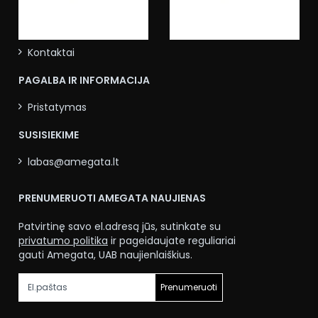
Apie mus
Kontaktai
PAGALBA IR INFORMACIJA
Pristatymas
SUSISIEKIME
labas@amegata.lt
PRENUMERUOTI AMEGATA NAUJIENAS
Patvirtinę savo el.adresą jūs, sutinkate su
privatumo politika
ir pageidaujate reguliariai
gauti Amegata, UAB naujienlaiškius.
Prenumeruoti