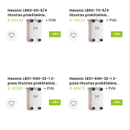
Hexonic LB60-60-5/4
Hexonic LB60-70-5/4
lituotas plokštelinis
lituotas plokštelinis
šilumokaitis, 5/4", 60
šilumokaitis, 5/4", 70
€ 664,90
€ 1090,00
+ PVM
€ 744,20
€ 1220,00
+ PVM
plokštelių, PN 30
plokštelių, PN 30
-39%
-39%
Hexonic LB31-50H-2S-1 2-
Hexonic LB31-60H-2S-1 2-
pass lituotas plokštelinis
pass lituotas plokštelinis
šilumokaitis, 1", 50
šilumokaitis, 1", 60
€ 423,95
€ 695,00
+ PVM
€ 469,70
€ 770,00
+ PVM
plokštelių, PN 30
plokštelių, PN 30
-39%
-39%